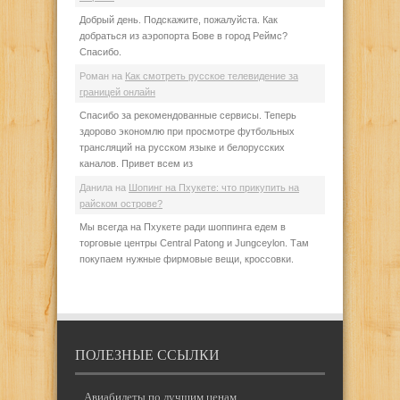
Добрый день. Подскажите, пожалуйста. Как
добраться из аэропорта Бове в город Реймс?
Спасибо.
Роман
на
Как смотреть русское телевидение за
границей онлайн
Спасибо за рекомендованные сервисы. Теперь
здорово экономлю при просмотре футбольных
трансляций на русском языке и белорусских
каналов. Привет всем из
Данила
на
Шопинг на Пхукете: что прикупить на
райском острове?
Мы всегда на Пхукете ради шоппинга едем в
торговые центры Central Patong и Jungceylon. Там
покупаем нужные фирмовые вещи, кроссовки.
ПОЛЕЗНЫЕ ССЫЛКИ
Авиабилеты по лучшим ценам