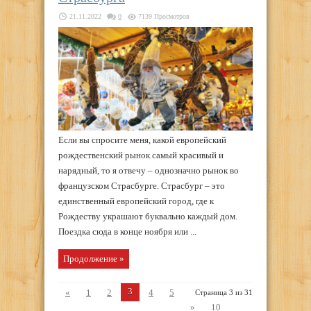
21.11.2022
0
7139 Просмотров
Если вы спросите меня, какой европейский
рождественский рынок самый красивый и
нарядный, то я отвечу – однозначно рынок во
французском Страсбурге. Страсбург – это
единственный европейский город, где к
Рождеству украшают буквально каждый дом.
Поездка сюда в конце ноября или ...
Продолжение »
3
«
1
2
4
5
Страница 3 из 31
»
10