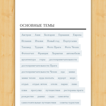
ОСНОВНЫЕ ТЕМЫ
Австрия
Азия
Болгария
Германия
Европа
Испания
Италия
Новый год
Португалия
Таиланд
Турция
Фото Праги
Фото Чехии
Фотоотчет
Франция
Хорватия
автомобили
архитектура
горы
достопримечательности
достопримечательности Праги
достопримечательности Чехии
еда
замки
замки чехии
куда поехать
курорт
море
отдых
отдых летом
отели
парки
пиво
пляж
прогулки
путешествия
рестораны праги
рождество
рынки
сады
самолеты
самостоятельные путешествия
советы туристам