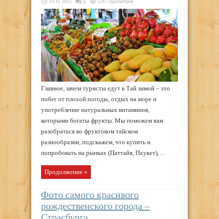
23.11.2022
0
5247 Просмотров
Главное, зачем туристы едут в Тай зимой – это
побег от плохой погоды, отдых на море и
употребление натуральных витаминов,
которыми богаты фрукты. Мы поможем вам
разобраться во фруктовом тайском
разнообразии, подскажем, что купить и
попробовать на рынках (Паттайя, Пхукет), ...
Продолжение »
Фото самого красивого
рождественского города –
Страсбурга