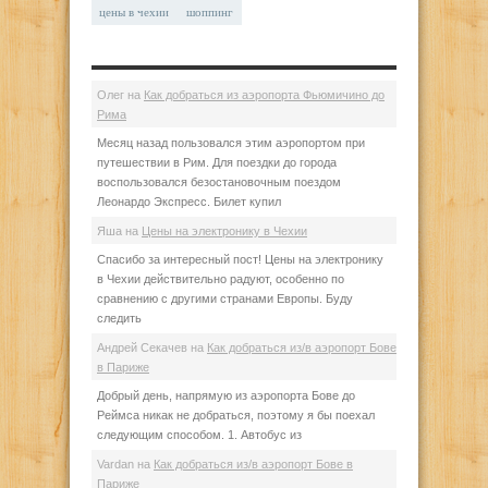
цены в чехии
шоппинг
Олег
на
Как добраться из аэропорта Фьюмичино до
Рима
Месяц назад пользовался этим аэропортом при
путешествии в Рим. Для поездки до города
воспользовался безостановочным поездом
Леонардо Экспресс. Билет купил
Яша
на
Цены на электронику в Чехии
Спасибо за интересный пост! Цены на электронику
в Чехии действительно радуют, особенно по
сравнению с другими странами Европы. Буду
следить
Андрей Секачев
на
Как добраться из/в аэропорт Бове
в Париже
Добрый день, напрямую из аэропорта Бове до
Реймса никак не добраться, поэтому я бы поехал
следующим способом. 1. Автобус из
Vardan
на
Как добраться из/в аэропорт Бове в
Париже