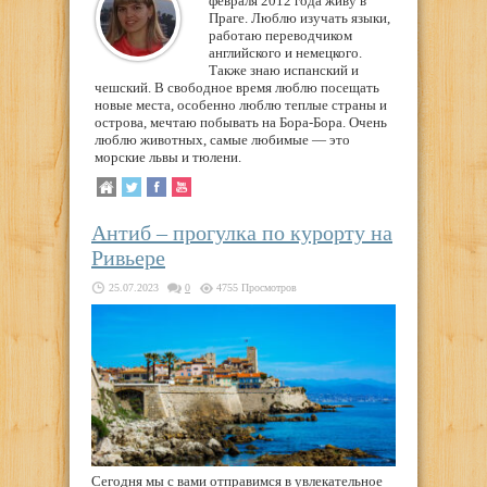
февраля 2012 года живу в
Праге. Люблю изучать языки,
работаю переводчиком
английского и немецкого.
Также знаю испанский и
чешский. В свободное время люблю посещать
новые места, особенно люблю теплые страны и
острова, мечтаю побывать на Бора-Бора. Очень
люблю животных, самые любимые — это
морские львы и тюлени.
Антиб – прогулка по курорту на
Ривьере
25.07.2023
0
4755 Просмотров
Сегодня мы с вами отправимся в увлекательное