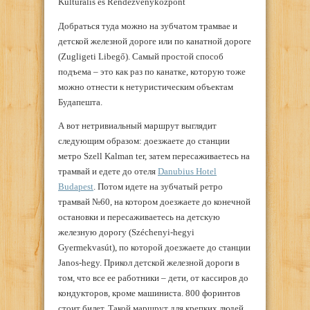
Kulturális és Rendezvényközpont
Добраться туда можно на зубчатом трамвае и
детской железной дороге или по канатной дороге
(Zugligeti Libegő). Самый простой способ
подъема – это как раз по канатке, которую тоже
можно отнести к нетуристическим объектам
Будапешта.
А вот нетривиальный маршрут выглядит
следующим образом: доезжаете до станции
метро Szell Kalman ter, затем пересаживаетесь на
трамвай и едете до отеля
Danubius Hotel
Budapest
. Потом идете на зубчатый ретро
трамвай №60, на котором доезжаете до конечной
остановки и пересаживаетесь на детскую
железную дорогу (Széchenyi-hegyi
Gyermekvasút), по которой доезжаете до станции
Janos-hegy. Прикол детской железной дороги в
том, что все ее работники – дети, от кассиров до
кондукторов, кроме машиниста. 800 форинтов
стоит билет. Такой маршрут для крепких людей,