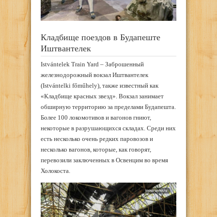
Кладбище поездов в Будапеште
Иштвантелек
Istvántelek Train Yard – Заброшенный
железнодорожный вокзал Иштвантелек
(Istvántelki főműhely), также известный как
«Кладбище красных звезд». Вокзал занимает
обширную территорию за пределами Будапешта.
Более 100 локомотивов и вагонов гниют,
некоторые в разрушающихся складах. Среди них
есть несколько очень редких паровозов и
несколько вагонов, которые, как говорят,
перевозили заключенных в Освенцим во время
Холокоста.