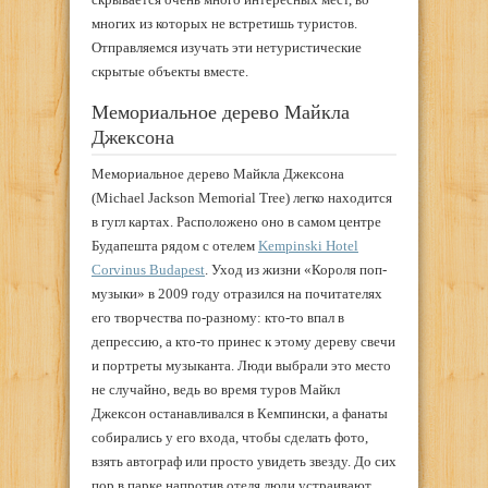
многих из которых не встретишь туристов.
Отправляемся изучать эти нетуристические
скрытые объекты вместе.
Мемориальное дерево Майкла
Джексона
Мемориальное дерево Майкла Джексона
(Michael Jackson Memorial Tree) легко находится
в гугл картах. Расположено оно в самом центре
Будапешта рядом с отелем
Kempinski Hotel
Corvinus Budapest
. Уход из жизни «Короля поп-
музыки» в 2009 году отразился на почитателях
его творчества по-разному: кто-то впал в
депрессию, а кто-то принес к этому дереву свечи
и портреты музыканта. Люди выбрали это место
не случайно, ведь во время туров Майкл
Джексон останавливался в Кемпински, а фанаты
собирались у его входа, чтобы сделать фото,
взять автограф или просто увидеть звезду. До сих
пор в парке напротив отеля люди устраивают