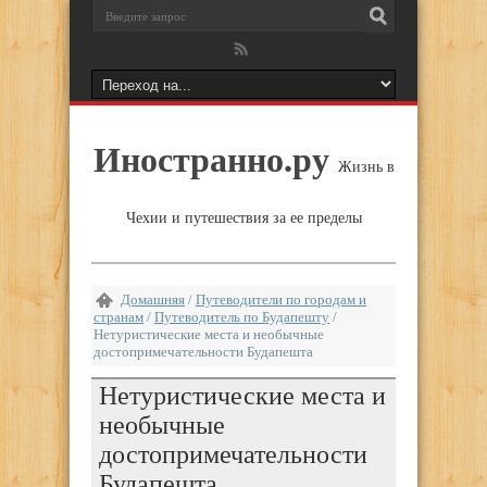
Иностранно.ру
Жизнь в
Чехии и путешествия за ее пределы
Домашняя
/
Путеводители по городам и
странам
/
Путеводитель по Будапешту
/
Нетуристические места и необычные
достопримечательности Будапешта
Нетуристические места и
необычные
достопримечательности
Будапешта