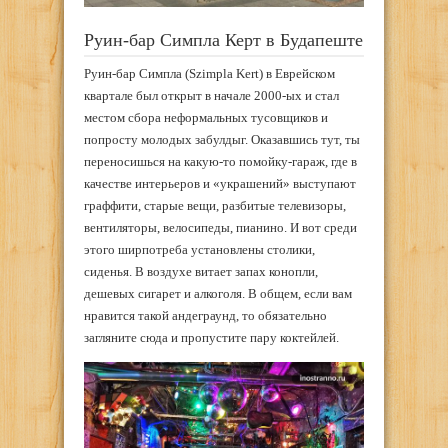
Руин-бар Симпла Керт в Будапеште
Руин-бар Симпла (Szimpla Kert) в Еврейском
квартале был открыт в начале 2000-ых и стал
местом сбора неформальных тусовщиков и
попросту молодых забулдыг. Оказавшись тут, ты
переносишься на какую-то помойку-гараж, где в
качестве интерьеров и «украшений» выступают
граффити, старые вещи, разбитые телевизоры,
вентиляторы, велосипеды, пианино. И вот среди
этого ширпотреба установлены столики,
сиденья. В воздухе витает запах конопли,
дешевых сигарет и алкоголя. В общем, если вам
нравится такой андеграунд, то обязательно
загляните сюда и пропустите пару коктейлей.