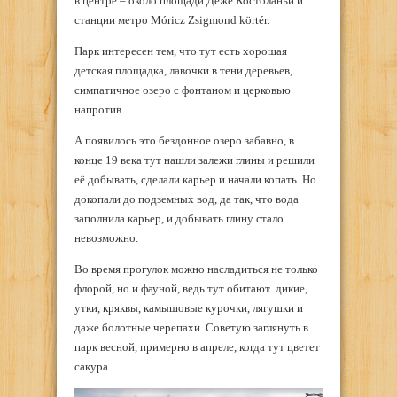
в центре – около площади Дежё Костоланьи и
станции метро Móricz Zsigmond körtér.
Парк интересен тем, что тут есть хорошая
детская площадка, лавочки в тени деревьев,
симпатичное озеро с фонтаном и церковью
напротив.
А появилось это бездонное озеро забавно, в
конце 19 века тут нашли залежи глины и решили
её добывать, сделали карьер и начали копать. Но
докопали до подземных вод, да так, что вода
заполнила карьер, и добывать глину стало
невозможно.
Во время прогулок можно насладиться не только
флорой, но и фауной, ведь тут обитают дикие,
утки, кряквы, камышовые курочки, лягушки и
даже болотные черепахи. Советую заглянуть в
парк весной, примерно в апреле, когда тут цветет
сакура.