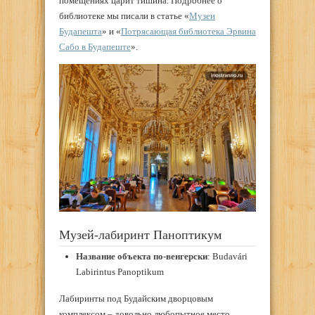
помещениях царит тишина. Подробнее о
библиотеке мы писали в статье «
Музеи
Будапешта
» и «
Потрясающая библиотека Эрвина
Сабо в Будапеште
».
Музей-лабиринт Паноптикум
Название объекта по-венгерски
: Budavári
Labirintus Panoptikum
Лабиринты под Будайским дворцовым
комплексом – довольно любопытное место.