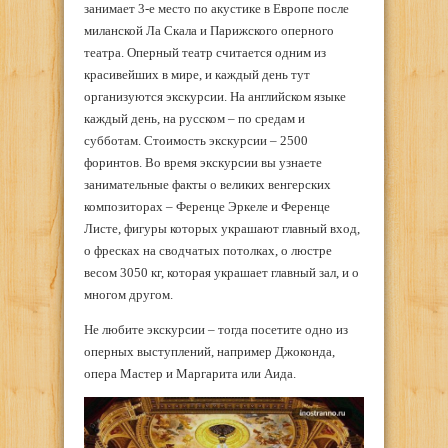
занимает 3-е место по акустике в Европе после
миланской Ла Скала и Парижского оперного
театра. Оперный театр считается одним из
красивейших в мире, и каждый день тут
организуются экскурсии. На английском языке
каждый день, на русском – по средам и
субботам. Стоимость экскурсии – 2500
форинтов. Во время экскурсии вы узнаете
занимательные факты о великих венгерских
композиторах – Ференце Эркеле и Ференце
Листе, фигуры которых украшают главный вход,
о фресках на сводчатых потолках, о люстре
весом 3050 кг, которая украшает главный зал, и о
многом другом.
Не любите экскурсии – тогда посетите одно из
оперных выступлений, например Джоконда,
опера Мастер и Маргарита или Аида.