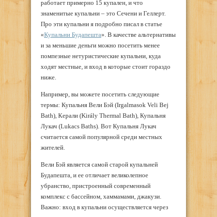
работает примерно 15 купален, и что
знаменитые купальни – это Сечени и Геллерт.
Про эти купальни я подробно писал в статье
«
Купальни Будапешта
». В качестве альтернативы
и за меньшие деньги можно посетить менее
помпезные нетуристические купальни, куда
ходят местные, и вход в которые стоит гораздо
ниже.
Например, вы можете посетить следующие
термы: Купальня Вели Бэй (Irgalmasok Veli Bej
Bath), Керали (Király Thermal Bath), Купальня
Лукач (Lukacs Baths). Вот Купальня Лукач
считается самой популярной среди местных
жителей.
Вели Бэй является самой старой купальней
Будапешта, и ее отличает великолепное
убранство, пристроенный современный
комплекс с бассейном, хаммамами, джакузи.
Важно: вход в купальни осуществляется через