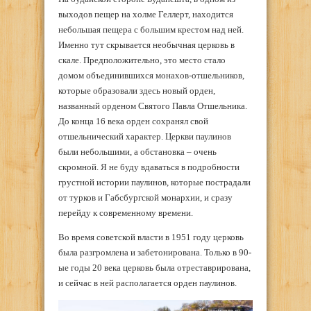
выходов пещер на холме Геллерт, находится
небольшая пещера с большим крестом над ней.
Именно тут скрывается необычная церковь в
скале. Предположительно, это место стало
домом объединившихся монахов-отшельников,
которые образовали здесь новый орден,
названный орденом Святого Павла Отшельника.
До конца 16 века орден сохранял свой
отшельнический характер. Церкви паулинов
были небольшими, а обстановка – очень
скромной. Я не буду вдаваться в подробности
грустной истории паулинов, которые пострадали
от турков и Габсбургской монархии, и сразу
перейду к современному времени.
Во время советской власти в 1951 году церковь
была разгромлена и забетонирована. Только в 90-
ые годы 20 века церковь была отреставрирована,
и сейчас в ней располагается орден паулинов.