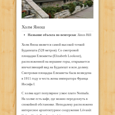
Холм Янош
Название объекта по-венгерски
: János Hill
Холм Янош является самой высокой точкой
Будапешта (528 метров). Со смотровой
площадки Елизаветы (Elizabeth Lookout),
расположенной на вершине горы, открывается
впечатляющий вид на Будапешт и всю долину.
Смотровая площадка Елизаветы была возведена
в 1911 году в честь жены императора Франца
Иосифа I.
С холма идет популярное узкое плато Normafa.
На холме есть кафе, где можно передохнуть в
спокойной обстановке. Неподалеку расположено
интересное архитектурное сооружение Lóvasút