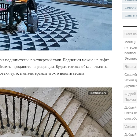
самосто
цены в 
Олег
н
Месяц н
путешес
восполь
Экспрес
а вы подниметесь на четвертый этаж. Подняться можно на лифте
 билеты продаются на рецепции. Будьте готовы объясняться на
Яша
на
теки туго, а на венгерском что-то понять весьма
Спасибо
Чехии д
другими
Андрей 
Париже
Добрый 
никак н
способо
Vardan
Добрый 