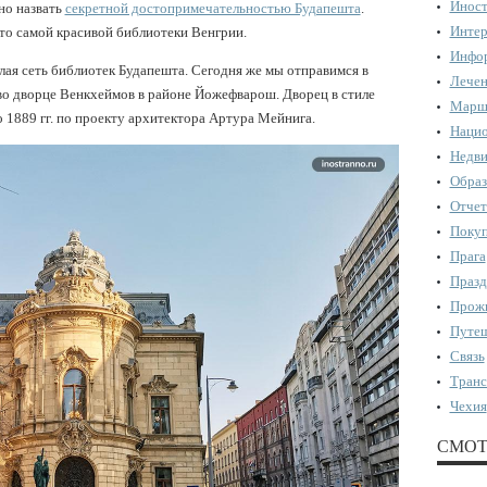
Иност
но назвать
секретной достопримечательностью Будапешта
.
Интер
то самой красивой библиотеки Венгрии.
Инфор
лая сеть библиотек Будапешта. Сегодня же мы отправимся в
Лечен
во дворце Венкхеймов в районе Йожефварош. Дворец в стиле
Марш
 1889 гг. по проекту архитектора Артура Мейнига.
Нацио
Недви
Образ
Отчет
Поку
Прага
Празд
Прожи
Путеш
Связь
Транс
Чехия
СМОТ