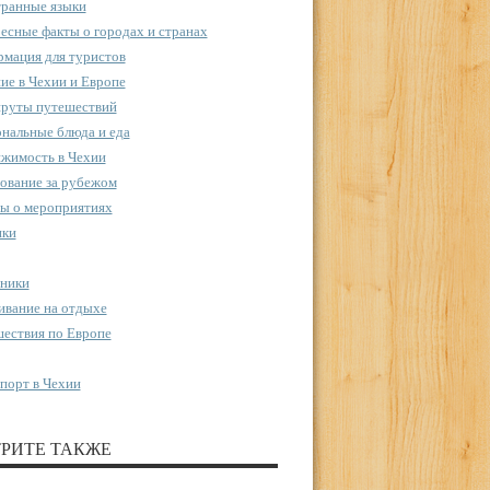
ранные языки
есные факты о городах и странах
мация для туристов
ие в Чехии и Европе
руты путешествий
нальные блюда и еда
жимость в Чехии
ование за рубежом
ы о мероприятиях
пки
ники
вание на отдыхе
ествия по Европе
порт в Чехии
РИТЕ ТАКЖЕ