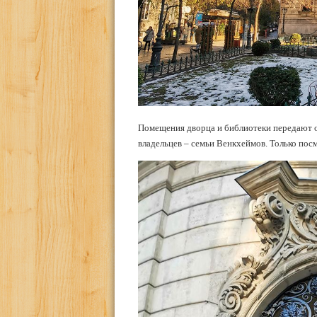
Помещения дворца и библиотеки передают о
владельцев – семьи Венкхеймов. Только пос