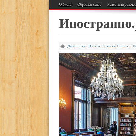
О блоге
Обратная связь
Условия перепеча
Иностранно.
Домашняя
/
Путешествия по Европе
/
П