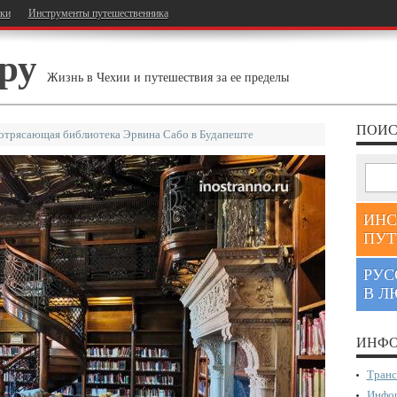
тки
Инструменты путешественника
ру
Жизнь в Чехии и путешествия за ее пределы
ПОИС
отрясающая библиотека Эрвина Сабо в Будапеште
ИНС
ПУТ
РУС
В Л
ИНФО
Транс
Инфор