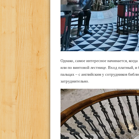
Однако, самое интересное начинается, когд
или по винтовой лестнице. Вход платный, и
пальцах – с английским у сотрудников библио
затруднительно.