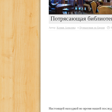
Потрясающая библиотек
Автор:
Ксения Алексеева
в
Путешествия по Европе
0
Настоящей находкой во время нашей послед