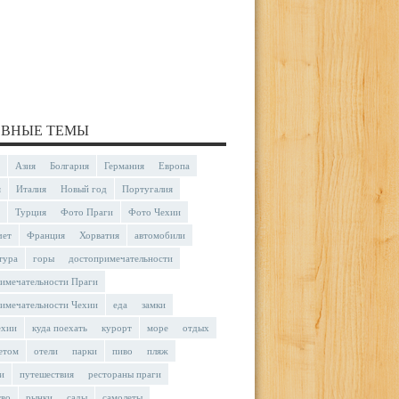
ВНЫЕ ТЕМЫ
Азия
Болгария
Германия
Европа
я
Италия
Новый год
Португалия
Турция
Фото Праги
Фото Чехии
чет
Франция
Хорватия
автомобили
тура
горы
достопримечательности
имечательности Праги
имечательности Чехии
еда
замки
ехии
куда поехать
курорт
море
отдых
етом
отели
парки
пиво
пляж
и
путешествия
рестораны праги
тво
рынки
сады
самолеты