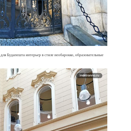
 для Будапешта интерьер в стиле необарокко, образовательные