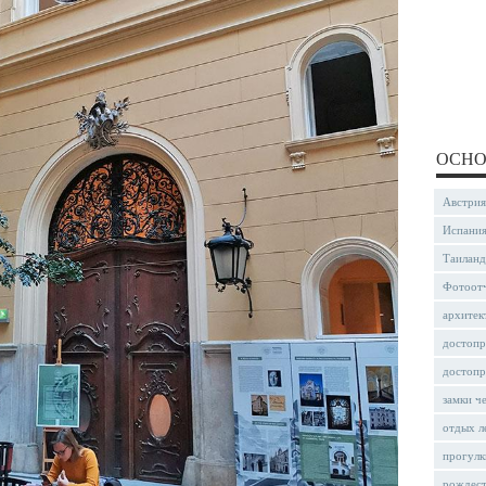
ОСНО
Австрия
Испани
Таиланд
Фотоот
архитек
достопр
достопр
замки ч
отдых л
прогулк
рождес