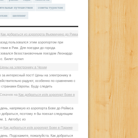
ятельные путешествия
советы туристам
чехии
шоппинг
а
Как добраться из аэропорта Фьюмичино до Рима
азад пользовался этим аэропортом при
твии в Рим. Для поездки до города
зовался безостановочным поездом Леонардо
с. Билет купил
Цены на электронику в Чехии
 за интересный пост! Цены на электронику в
ействительно радуют, особенно по сравнению с
 странами Европы. Буду следить
Секачев
на
Как добраться из/в аэропорт Бове в
день, напрямую из аэропорта Бове до Реймса
е добраться, поэтому я бы поехал следующим
м. 1. Автобус из
на
Как добраться из/в аэропорт Бове в Париже
день. Подскажите, пожалуйста. Как добраться