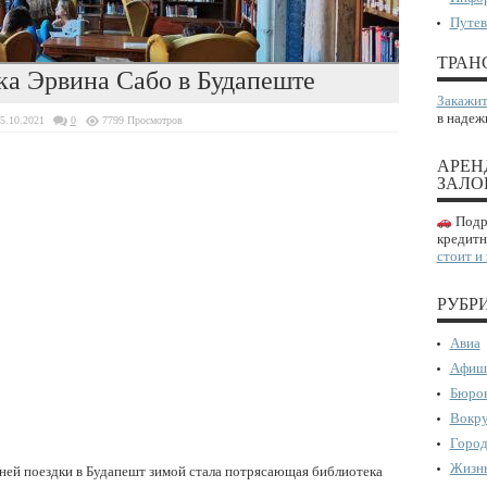
Путев
ТРАН
а Эрвина Сабо в Будапеште
Закажит
в надеж
5.10.2021
0
7799 Просмотров
АРЕН
ЗАЛО
Подро
кредитн
стоит и
РУБР
Авиа
Афиш
Бюрок
Вокру
Город
Жизнь
ней поездки в Будапешт зимой стала потрясающая библиотека