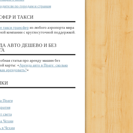
одители по городам и странам
СФЕР И ТАКСИ
е такси трансфер
из любого аэропорта мира
ной компании с круглосуточной поддержкой.
ДА АВТО ДЕШЕВО И БЕЗ
ГА
бная статья про аренду машин без
ой карты: «
Аренда авто в Праге: сколько
 как арендовать?
«
ИКИ
а Праги
ратия
г света
а Чехии
 в Чехии