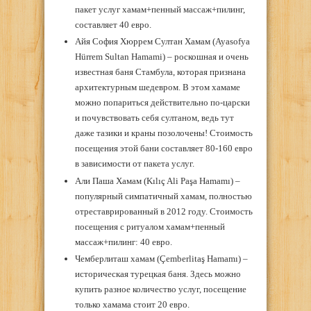
пакет услуг хамам+пенный массаж+пилинг,
составляет 40 евро.
Айя София Хюррем Султан Хамам (Ayasofya
Hürrem Sultan Hamami) – роскошная и очень
известная баня Стамбула, которая признана
архитектурным шедевром. В этом хамаме
можно попариться действительно по-царски
и почувствовать себя султаном, ведь тут
даже тазики и краны позолочены! Стоимость
посещения этой бани составляет 80-160 евро
в зависимости от пакета услуг.
Али Паша Хамам (Kılıç Ali Paşa Hamamı) –
популярный симпатичный хамам, полностью
отреставрированный в 2012 году. Стоимость
посещения с ритуалом хамам+пенный
массаж+пилинг: 40 евро.
Чемберлиташ хамам (Çemberlitaş Hamamı) –
историческая турецкая баня. Здесь можно
купить разное количество услуг, посещение
только хамама стоит 20 евро.