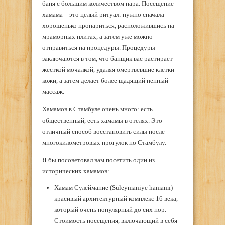
баня с большим количеством пара. Посещение
хамама – это целый ритуал: нужно сначала
хорошенько пропариться, расположившись на
мраморных плитах, а затем уже можно
отправиться на процедуры. Процедуры
заключаются в том, что банщик вас растирает
жесткой мочалкой, удаляя омертвевшие клетки
кожи, а затем делает более щадящий пенный
массаж.
Хамамов в Стамбуле очень много: есть
общественный, есть хамамы в отелях. Это
отличный способ восстановить силы после
многокилометровых прогулок по Стамбулу.
Я бы посоветовал вам посетить один из
исторических хамамов:
Хамам Сулеймание (Süleymaniye hamamı) –
красивый архитектурный комплекс 16 века,
который очень популярный до сих пор.
Стоимость посещения, включающий в себя