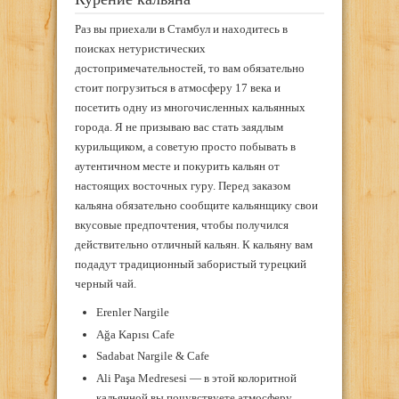
Раз вы приехали в Стамбул и находитесь в
поисках нетуристических
достопримечательностей, то вам обязательно
стоит погрузиться в атмосферу 17 века и
посетить одну из многочисленных кальянных
города. Я не призываю вас стать заядлым
курильщиком, а советую просто побывать в
аутентичном месте и покурить кальян от
настоящих восточных гуру. Перед заказом
кальяна обязательно сообщите кальянщику свои
вкусовые предпочтения, чтобы получился
действительно отличный кальян. К кальяну вам
подадут традиционный забористый турецкий
черный чай.
Erenler Nargile
Ağa Kapısı Cafe
Sadabat Nargile & Cafe
Ali Paşa Medresesi — в этой колоритной
кальянной вы почувствуете атмосферу