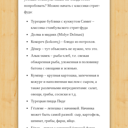
попробовать? Можно начать с классики стрит-
фуда:
Турецкие бублики с кунжутом Симит –
классика стамбульского стрит-фуда
Долма в мидиях (Midye Dolmasi)
Кокореч (kokoreç) – блюдо из потрохов.
Дёнер – тут объяснять не нужно, что это.
Алык-экмек – рыба-хлеб, т.е. свежая
обжаренная рыба, уложенная в половинку
батона с овощами и зеленью.
Кумпир – крупная картошка, запеченная в
кожуре и наполненная маслом с сыром, а
также различными ингредиентами: салат,
овощи, грибы, сосиски и т.д.
Турецкая пицца Пиде
Гёзлеме – лепешка с начинкой. Начинка
может быть самой разной: сыр, картофель,
шпинат, грибы, фарш, яйцо.
Бёрек – пирог с начинкой (мясной фарш,