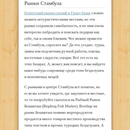
Рынки Стамбула
Египетский рынок специй и Гранд базар
сложно
назвать нетуристическими местами, но эти
рынки сохранили самобытность, и по ним очень
интересно побродить и поискать подарки как
себе, так и своим близким. Что можно привезти
из Стамбула, спросите вы? Да что угодно: турка,
лампа или подсвечник ручной работы, платки,
восточные сладости, специи. Всё это есть на
этих базарах. А, может, вам повезет, и вы найдете
какое-нибудь сокровище среди тонн безделушек
и непонятных вещей.
С рынками в центре Стамбула всё понятно, но
если вы хотите увидеть, где закупаются местные,
то то попробуйте скататься на Рыбный Рынок
Бешикташ (Beşiktaş Fish Market). Вообще на
рынке Бешикташ помимо морепродуктов
продается много товаров местного производства
типа текстиля и прочих турецких безделушек. А