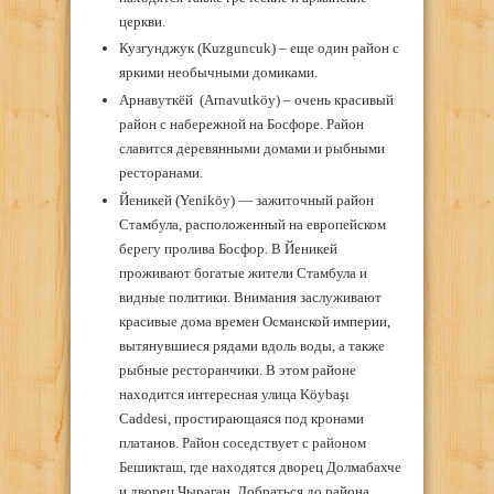
церкви.
Кузгунджук (Kuzguncuk) – еще один район с
яркими необычными домиками.
Арнавуткёй (Arnavutköy) – очень красивый
район с набережной на Босфоре. Район
славится деревянными домами и рыбными
ресторанами.
Йеникей (Yeniköy) — зажиточный район
Стамбула, расположенный на европейском
берегу пролива Босфор. В Йеникей
проживают богатые жители Стамбула и
видные политики. Внимания заслуживают
красивые дома времен Османской империи,
вытянувшиеся рядами вдоль воды, а также
рыбные ресторанчики. В этом районе
находится интересная улица Köybaşı
Caddesi, простирающаяся под кронами
платанов. Район соседствует с районом
Бешикташ, где находятся дворец Долмабахче
и дворец Чыраган. Добраться до района