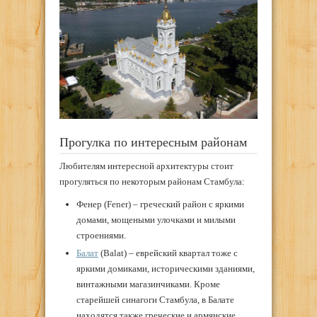
Прогулка по интересным районам
Любителям интересной архитектуры стоит
прогуляться по некоторым районам Стамбула:
Фенер (Fener) – греческий район с яркими
домами, мощеными улочками и милыми
строениями.
Балат
(Balat) – еврейский квартал тоже с
яркими домиками, историческими зданиями,
винтажными магазинчиками. Кроме
старейшей синагоги Стамбула, в Балате
находятся также греческие и армянские