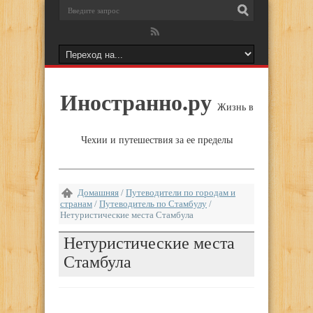
Иностранно.ру
Жизнь в
Чехии и путешествия за ее пределы
Домашняя
/
Путеводители по городам и
странам
/
Путеводитель по Стамбулу
/
Нетуристические места Стамбула
Нетуристические места
Стамбула