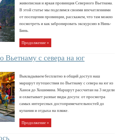
живописная и яркая провинция Северного Вьетнама.
В этой статье мы поделимся своими впечатлениями
от посещения провинции, расскажем, что там можно
посмотреть и как забронировать экскурсию в Нинь-
Бинь.
Продолжение »
 Вьетнаму с севера на юг
Выкладываем бесплатно в общий доступ наш
маршрут путешествия по Вьетнаму с севера на юг из
Ханоя до Хошимина. Маршрут рассчитан на 3 недели
и охватывает разные виды досуга: от просмотра
самых интересных достопримечательностей до
купания и отдыха на пляже.
Продолжение »
ось