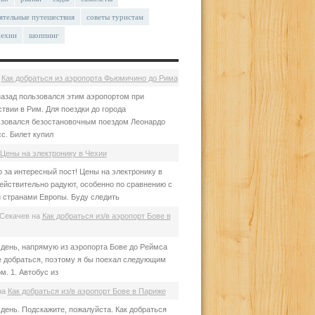
ятельные путешествия
советы туристам
чехии
шоппинг
а
Как добраться из аэропорта Фьюмичино до Рима
азад пользовался этим аэропортом при
твии в Рим. Для поездки до города
зовался безостановочным поездом Леонардо
с. Билет купил
Цены на электронику в Чехии
 за интересный пост! Цены на электронику в
ействительно радуют, особенно по сравнению с
 странами Европы. Буду следить
Секачев
на
Как добраться из/в аэропорт Бове в
день, напрямую из аэропорта Бове до Реймса
е добраться, поэтому я бы поехал следующим
м. 1. Автобус из
на
Как добраться из/в аэропорт Бове в Париже
день. Подскажите, пожалуйста. Как добраться