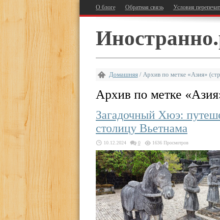
О блоге
Обратная связь
Условия перепеча
Иностранно.
Домашняя
/
Архив по метке «Азия»
(стр
Архив по метке «
Азия
Загадочный Хюэ: путеш
столицу Вьетнама
10.12.2024
0
1636 Просмотров