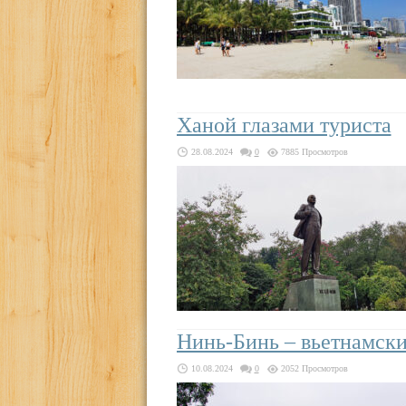
Ханой глазами туриста
28.08.2024
0
7885 Просмотров
Нинь-Бинь – вьетнамски
10.08.2024
0
2052 Просмотров