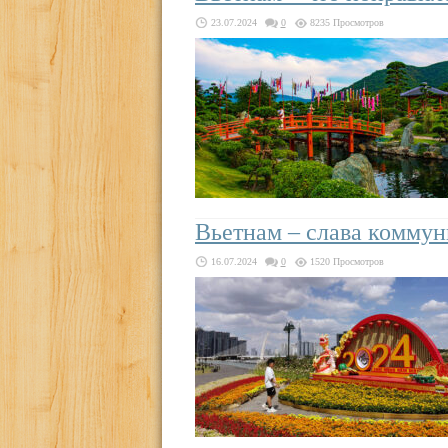
23.07.2024
0
8235 Просмотров
Вьетнам – слава коммун
16.07.2024
0
1520 Просмотров