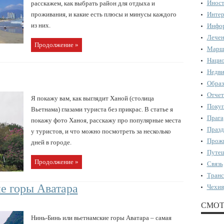
Иност
расскажем, как выбрать район для отдыха и
проживания, и какие есть плюсы и минусы каждого
Интер
из них.
Инфор
Лечен
Продолжение »
Марш
Нацио
Недви
Образ
Отчет
Я покажу вам, как выглядит Ханой (столица
Поку
Вьетнама) глазами туриста без прикрас. В статье я
Прага
покажу фото Ханоя, расскажу про популярные места
Празд
у туристов, и что можно посмотреть за несколько
Прожи
дней в городе.
Путеш
Продолжение »
Связь
Транс
е горы Аватара
Чехия
СМОТ
Нинь-Бинь или вьетнамские горы Аватара – самая