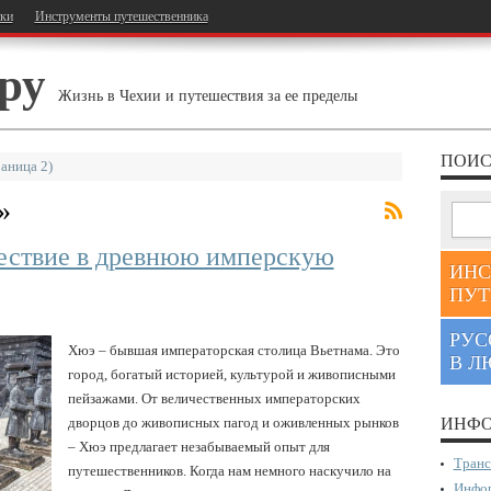
тки
Инструменты путешественника
ру
Жизнь в Чехии и путешествия за ее пределы
ПОИС
аница 2)
»
ествие в древнюю имперскую
ИНС
ПУТ
РУС
Хюэ – бывшая императорская столица Вьетнама. Это
В Л
город, богатый историей, культурой и живописными
пейзажами. От величественных императорских
дворцов до живописных пагод и оживленных рынков
ИНФО
– Хюэ предлагает незабываемый опыт для
Транс
путешественников. Когда нам немного наскучило на
Инфор