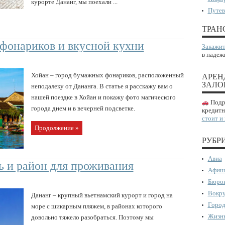
курорте Дананг, мы поехали ...
Путев
ТРАН
фонариков и вкусной кухни
Закажит
в надеж
Хойан – город бумажных фонариков, расположенный
АРЕН
ЗАЛО
неподалеку от Дананга. В статье я расскажу вам о
нашей поездке в Хойан и покажу фото магического
Подро
города днем и в вечерней подсветке.
кредитн
стоит и
Продолжение »
РУБР
Авиа
ь и район для проживания
Афиш
Бюрок
Вокру
Дананг – крупный вьетнамский курорт и город на
Город
море с шикарным пляжем, в районах которого
Жизнь
довольно тяжело разобраться. Поэтому мы