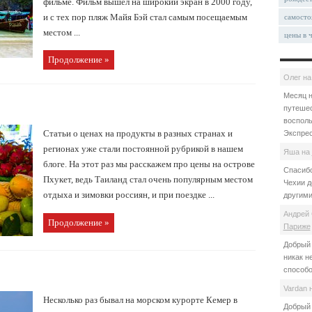
фильме. Фильм вышел на широкий экран в 2000 году,
и с тех пор пляж Майя Бэй стал самым посещаемым
самосто
местом ...
цены в 
Продолжение »
Олег
н
Месяц н
путешес
восполь
Статьи о ценах на продукты в разных странах и
Экспрес
регионах уже стали постоянной рубрикой в нашем
Яша
на
блоге. На этот раз мы расскажем про цены на острове
Спасибо
Пхукет, ведь Таиланд стал очень популярным местом
Чехии д
отдыха и зимовки россиян, и при поездке ...
другими
Андрей 
Продолжение »
Париже
Добрый 
никак н
способо
Vardan
Несколько раз бывал на морском курорте Кемер в
Добрый 