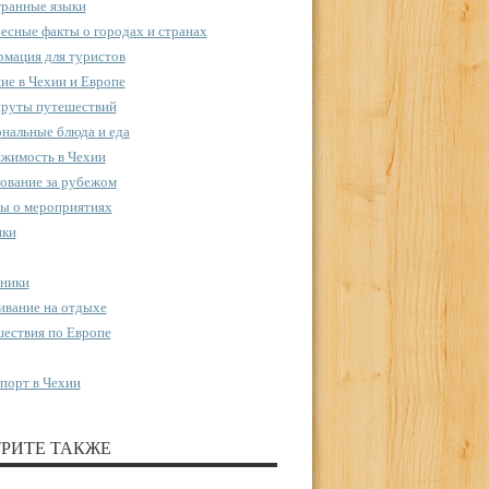
ранные языки
есные факты о городах и странах
мация для туристов
ие в Чехии и Европе
руты путешествий
нальные блюда и еда
жимость в Чехии
ование за рубежом
ы о мероприятиях
пки
ники
вание на отдыхе
ествия по Европе
порт в Чехии
РИТЕ ТАКЖЕ