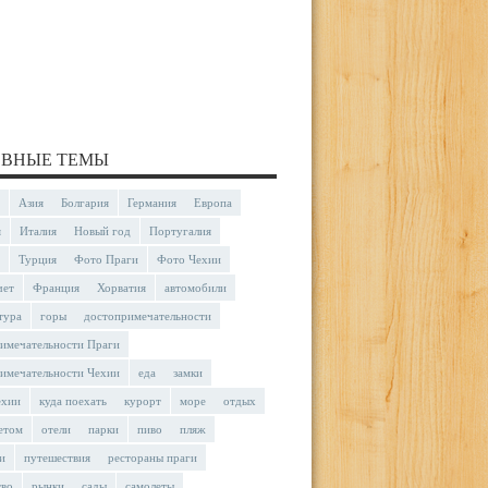
ВНЫЕ ТЕМЫ
Азия
Болгария
Германия
Европа
я
Италия
Новый год
Португалия
Турция
Фото Праги
Фото Чехии
чет
Франция
Хорватия
автомобили
тура
горы
достопримечательности
имечательности Праги
имечательности Чехии
еда
замки
ехии
куда поехать
курорт
море
отдых
етом
отели
парки
пиво
пляж
и
путешествия
рестораны праги
тво
рынки
сады
самолеты