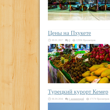
Цены на Пхукете
09.01.2017
0
12936 Просмотров
Турецкий курорт Кемер
06.04.2016
1 комментарий
17174 Просмотров