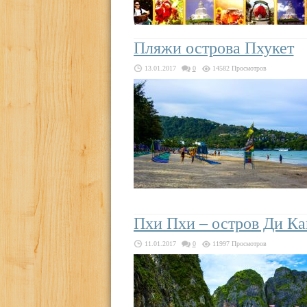
Пляжи острова Пхукет
13.01.2017
0
14582 Просмотров
Пхи Пхи – остров Ди К
11.01.2017
0
11997 Просмотров