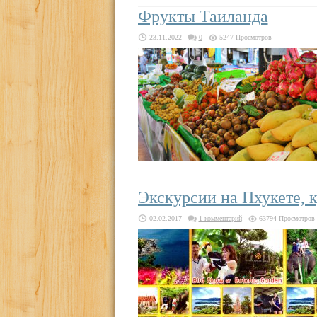
Фрукты Таиланда
23.11.2022
0
5247 Просмотров
Экскурсии на Пхукете, к
02.02.2017
1 комментарий
63794 Просмотров