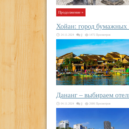
Продолжение »
Хойан: город бумажных 
24.11.2024
0
1475 Просмотров
Дананг – выбираем отел
04.11.2024
0
2686 Просмотров