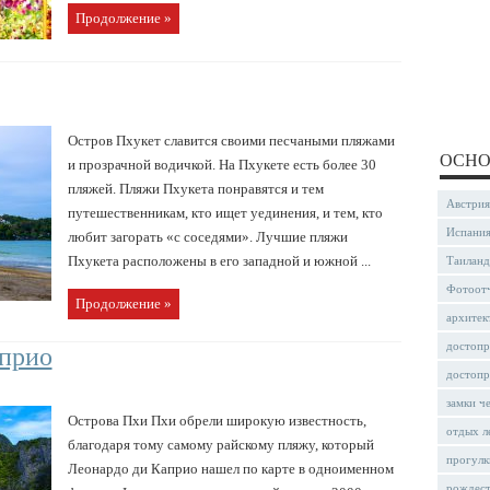
Продолжение »
Остров Пхукет славится своими песчаными пляжами
ОСНО
и прозрачной водичкой. На Пхукете есть более 30
пляжей. Пляжи Пхукета понравятся и тем
Австрия
путешественникам, кто ищет уединения, и тем, кто
Испани
любит загорать «с соседями». Лучшие пляжи
Пхукета расположены в его западной и южной ...
Таиланд
Фотоот
Продолжение »
архитек
достопр
априо
достопр
замки ч
Острова Пхи Пхи обрели широкую известность,
отдых л
благодаря тому самому райскому пляжу, который
прогулк
Леонардо ди Каприо нашел по карте в одноименном
рождес