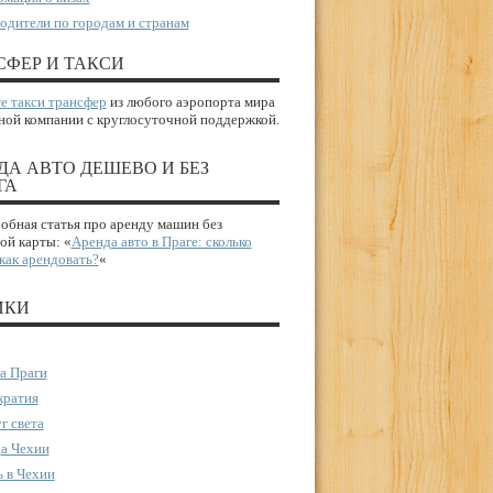
одители по городам и странам
СФЕР И ТАКСИ
е такси трансфер
из любого аэропорта мира
ной компании с круглосуточной поддержкой.
ДА АВТО ДЕШЕВО И БЕЗ
ГА
бная статья про аренду машин без
ой карты: «
Аренда авто в Праге: сколько
 как арендовать?
«
ИКИ
а Праги
ратия
г света
а Чехии
 в Чехии