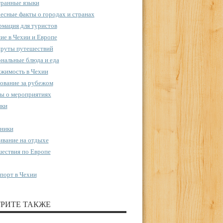
ранные языки
есные факты о городах и странах
мация для туристов
ие в Чехии и Европе
руты путешествий
нальные блюда и еда
жимость в Чехии
ование за рубежом
ы о мероприятиях
пки
ники
вание на отдыхе
ествия по Европе
порт в Чехии
РИТЕ ТАКЖЕ