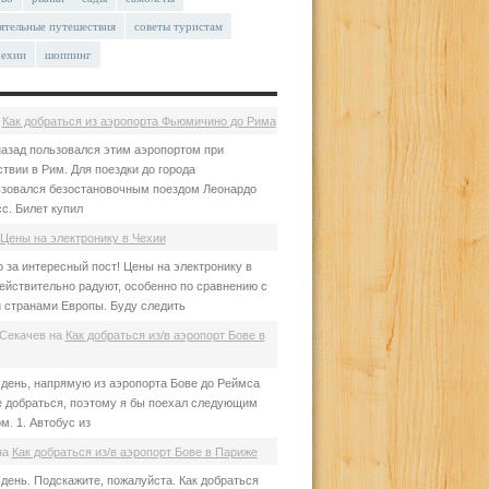
ятельные путешествия
советы туристам
чехии
шоппинг
а
Как добраться из аэропорта Фьюмичино до Рима
азад пользовался этим аэропортом при
твии в Рим. Для поездки до города
зовался безостановочным поездом Леонардо
с. Билет купил
Цены на электронику в Чехии
 за интересный пост! Цены на электронику в
ействительно радуют, особенно по сравнению с
 странами Европы. Буду следить
Секачев
на
Как добраться из/в аэропорт Бове в
день, напрямую из аэропорта Бове до Реймса
е добраться, поэтому я бы поехал следующим
м. 1. Автобус из
на
Как добраться из/в аэропорт Бове в Париже
день. Подскажите, пожалуйста. Как добраться