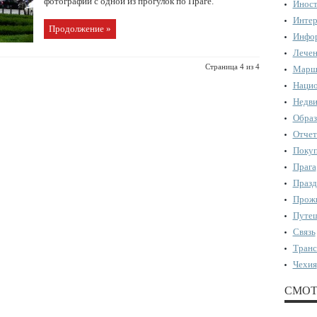
фотографии с одной из прогулок по Праге.
Иност
Интер
Продолжение »
Инфор
Лечен
Страница 4 из 4
Марш
Нацио
Недви
Образ
Отчет
Поку
Прага
Празд
Прожи
Путеш
Связь
Транс
Чехия
СМОТ