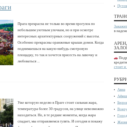
раги
Путев
ТРАН
Прага прекрасна не только во время прогулок по
Закажит
небольшим уютным улочкам, но и при осмотре
в надеж
интересных архитектурных сооружений с высоты.
Особенно прекрасны оранжевые крыши домов. Когда
АРЕН
ЗАЛО
поднимаешься на какую-нибудь смотровую
площадку, то так и хочется присесть на лавочку и
Подро
любоваться ...
кредитн
стоит и
РУБР
Авиа
Афиш
Уже которую неделю в Праге стоит сильная жара,
Бюрок
температура более 30 градусов, на улице невозможно
Вокру
находиться. Но, в те редкие моменты, когда жара
Город
спадает, мы отправляемся гулять. И сегодня я покажу
Жизнь