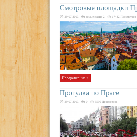
Смотровые площадки П
29.07.2013
комментария 2
17482 Просмотров
Продолжение »
Прогулка по Праге
29.07.2013
0
8536 Просмотров