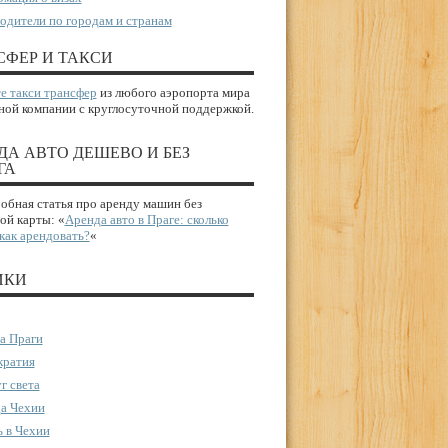
одители по городам и странам
СФЕР И ТАКСИ
е такси трансфер
из любого аэропорта мира
ной компании с круглосуточной поддержкой.
ДА АВТО ДЕШЕВО И БЕЗ
ГА
бная статья про аренду машин без
ой карты: «
Аренда авто в Праге: сколько
 как арендовать?
«
ИКИ
а Праги
ратия
г света
а Чехии
 в Чехии