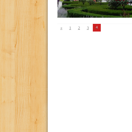
4
«
1
2
3