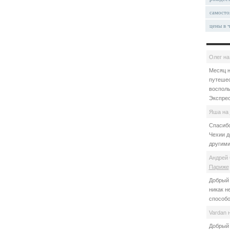
самосто
цены в 
Олег
н
Месяц н
путешес
восполь
Экспрес
Яша
на
Спасибо
Чехии д
другими
Андрей 
Париже
Добрый 
никак н
способо
Vardan
Добрый 