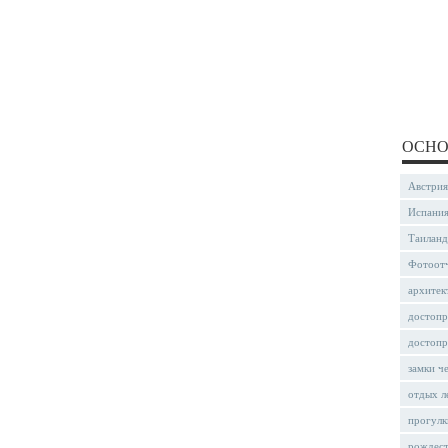
ОСНО
Австрия
Испани
Таиланд
Фотоот
архитек
достопр
достопр
замки ч
отдых л
прогулк
рождес