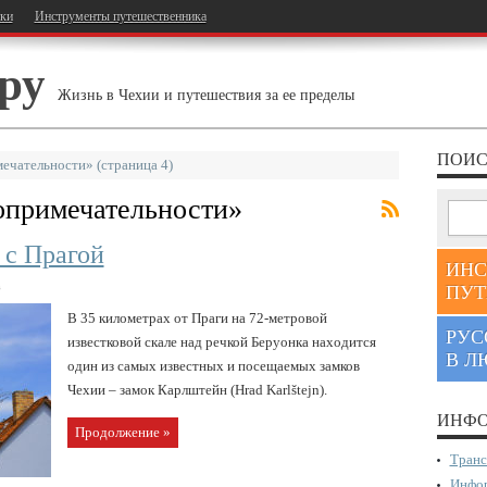
тки
Инструменты путешественника
ру
Жизнь в Чехии и путешествия за ее пределы
ПОИС
мечательности»
(страница 4)
опримечательности
»
 с Прагой
ИНС
в
ПУТ
В 35 километрах от Праги на 72-метровой
РУС
известковой скале над речкой Беруонка находится
В Л
один из самых известных и посещаемых замков
Чехии – замок Карлштейн (Hrad Karlštejn).
ИНФО
Продолжение »
Транс
Инфор