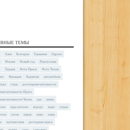
ВНЫЕ ТЕМЫ
Азия
Болгария
Германия
Европа
я
Италия
Новый год
Португалия
Турция
Фото Праги
Фото Чехии
чет
Франция
Хорватия
автомобили
тура
горы
достопримечательности
имечательности Праги
имечательности Чехии
еда
замки
ехии
куда поехать
курорт
море
отдых
етом
отели
парки
пиво
пляж
и
путешествия
рестораны праги
тво
рынки
сады
самолеты