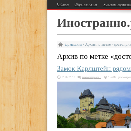
О блоге
Обратная связь
Условия перепеча
Иностранно.
Домашняя
/
Архив по метке «достопри
Архив по метке «
дост
Замок Карлштейн рядом
31.07.2013
комментариев 6
15406 Просмотро