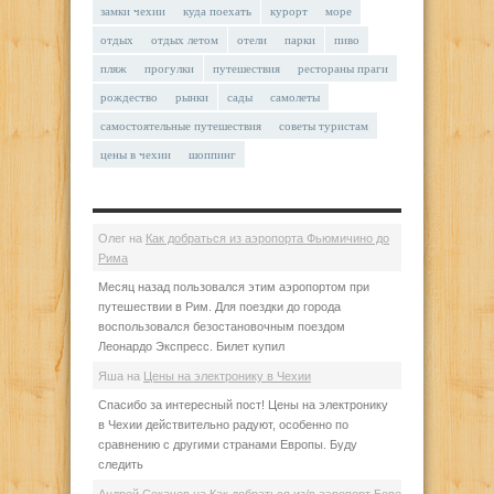
замки чехии
куда поехать
курорт
море
отдых
отдых летом
отели
парки
пиво
пляж
прогулки
путешествия
рестораны праги
рождество
рынки
сады
самолеты
самостоятельные путешествия
советы туристам
цены в чехии
шоппинг
Олег
на
Как добраться из аэропорта Фьюмичино до
Рима
Месяц назад пользовался этим аэропортом при
путешествии в Рим. Для поездки до города
воспользовался безостановочным поездом
Леонардо Экспресс. Билет купил
Яша
на
Цены на электронику в Чехии
Спасибо за интересный пост! Цены на электронику
в Чехии действительно радуют, особенно по
сравнению с другими странами Европы. Буду
следить
Андрей Секачев
на
Как добраться из/в аэропорт Бове