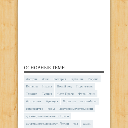
ОСНОВНЫЕ ТЕМЫ
Австрия
Азия
Болгария
Германия
Европа
Испания
Италия
Новый год
Португалия
Таиланд
Турция
Фото Праги
Фото Чехии
Фотоотчет
Франция
Хорватия
автомобили
архитектура
горы
достопримечательности
достопримечательности Праги
достопримечательности Чехии
еда
замки