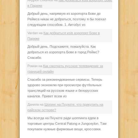
в Париже
Добрый день, напрямую из аэропорта Бове до
Реймса никак не добраться, поэтому я бы поехал
следующим способом. 1. Автобус из
Vardan
на
Как добраться из/в аэропорт Бове в
Париже
Добрый день. Подскажите, пожалуйста. Как
добраться из аэропорта Бове в город Реймс?
Спасибо.
Роман
на
Как смотреть русское телевидение за
границей онлайн
Спасибо за рекомендованные сервисы. Теперь
здорово экономлю при просмотре футбольных
трансляций на русском языке и белорусских
каналов. Привет всем из
Данила
на
Шопинг на Пхукете: что прикупить на
райском острове?
Мы всегда на Пхукете ради шоппинга едем в
торговые центры Central Patong и Jungceylon. Там
покупаем нужные фирмовые вещи, кроссовки.