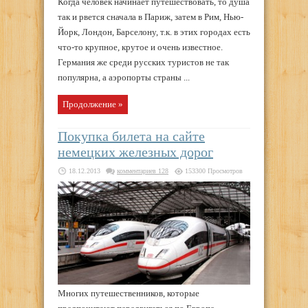
Когда человек начинает путешествовать, то душа
так и рвется сначала в Париж, затем в Рим, Нью-
Йорк, Лондон, Барселону, т.к. в этих городах есть
что-то крупное, крутое и очень известное.
Германия же среди русских туристов не так
популярна, а аэропорты страны ...
Продолжение »
Покупка билета на сайте
немецких железных дорог
18.12.2013
комментариев 128
153300 Просмотров
Многих путешественников, которые