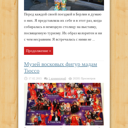
Перед каждой своей поездкой в Берлин я думаю
о них. Я представляла их себе и в этот раз, когда
собиралась в немецкую столицу на выставку,
посвященную туризму. Их образ колоритен и ни
с чем несравним. Я встречалась с ними не ...
Продолжение »
Музей восковых фигур мадам
Тюссо
17.02.2015
1 комментарий
20205 Просмотров