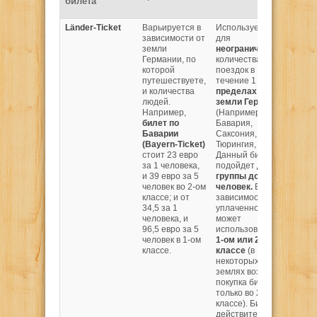
билета
дей
Länder-Ticket
Варьируется в
Используется
Все
зависимости от
для
реги
земли
неограниченного
поез
Германии, по
количества
RE, 
которой
поездок в
Пом
путешествуете,
течение 1 дня
в
поез
и количества
пределах одной
биле
людей.
земли Германии
дейс
Например,
(Например,
в го
билет по
Бавария,
общ
Баварии
Саксония,
тран
(
Bayern-Ticket)
Тюрингия, и т.д.).
зави
стоит 23 евро
Данный билет
от з
за 1 человека,
подойдет
для
Напр
и 39 евро за 5
группы до 5
биле
человек во 2-ом
человек.
В
зем
классе; и от
зависимости от
Бав
34,5 за 1
уплаченной цены
дейс
человека, и
может
общ
96,5 евро за 5
использоваться
в
тран
человек в 1-ом
1-ом или 2-ом
Мюнх
классе.
классе
(в
Нюрн
некоторых
Аугс
землях возможна
друг
покупка билета
горо
только во 2
Биле
классе). Билет
зем
действителен с