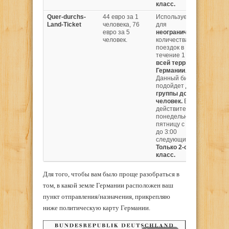
класс.
Quer-durchs-
44 евро за 1
Используется
Все
Land-Ticket
человека, 76
для
реги
евро за 5
неограниченного
поез
человек.
количества
IRE, 
поездок в
неко
течение 1 дня
по
друг
всей территории
Германии
.
Данный билет
подойдет
для
группы до 5
человек.
Билет
действителен с
понедельника по
пятницу с 09:00
до 3:00
следующих суток.
Только 2-ой
класс.
Для того, чтобы вам было проще разобраться в
том, в какой земле Германии расположен ваш
пункт отправления/назначения, прикрепляю
ниже политическую карту Германии.