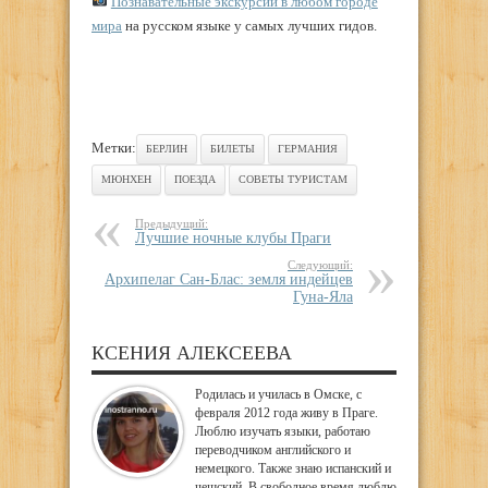
Познавательные экскурсии в любом городе
мира
на русском языке у самых лучших гидов.
Метки:
БЕРЛИН
БИЛЕТЫ
ГЕРМАНИЯ
МЮНХЕН
ПОЕЗДА
СОВЕТЫ ТУРИСТАМ
Предыдущий:
Лучшие ночные клубы Праги
Следующий:
Архипелаг Сан-Блас: земля индейцев
Гуна-Яла
КСЕНИЯ АЛЕКСЕЕВА
Родилась и училась в Омске, с
февраля 2012 года живу в Праге.
Люблю изучать языки, работаю
переводчиком английского и
немецкого. Также знаю испанский и
чешский. В свободное время люблю