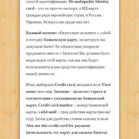
способ идентификации.
Не выбирайте
Identity
card
– это не просто паспорт, а ИД-карта
граждан ряда европейских стран, и России,
Украины, Белоруссии среди них нет.
Важный момент:
обязательно возьмите с собой
в поездку
банковскую карту
, на которую вы
покупали билет! Ее обязательно попросят
предъявить вместе с билетом! Вы должны быть
владельцем этой карты, так как она будет
использоваться как средство идентификации
вашей личности.
Итак, выбираем
Credit
card
,
вводим в поле
First
name
свое имя,
Surname
– фамилию
строго в
соответствии с указанными на банковской
карте, Credit card number –
номер банковской
карты,
valid
until
– срок действия карты (месяц/
год). Затем для удобства ставим галочку в поле
Also
use
this
credit
card
for
payment
(использовать эту карту для оплаты билета)
.