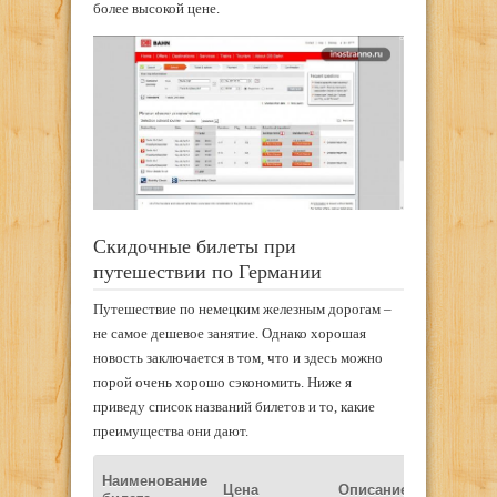
более высокой цене.
Скидочные билеты при
путешествии по Германии
Путешествие по немецким железным дорогам –
не самое дешевое занятие. Однако хорошая
новость заключается в том, что и здесь можно
порой очень хорошо сэкономить. Ниже я
приведу список названий билетов и то, какие
преимущества они дают.
В ка
Наименование
Цена
Описание
пое