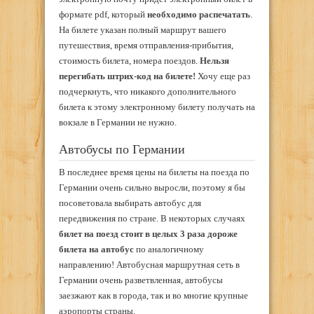
формате pdf, который
необходимо распечатать
.
На билете указан полный маршрут вашего
путешествия, время отправления-прибытия,
стоимость билета, номера поездов.
Нельзя
перегибать штрих-код на билете!
Хочу еще раз
подчеркнуть, что никакого дополнительного
билета к этому электронному билету получать на
вокзале в Германии не нужно.
Автобусы по Германии
В последнее время цены на билеты на поезда по
Германии очень сильно выросли, поэтому я бы
посоветовала выбирать автобус для
передвижения по стране. В некоторых случаях
билет на поезд стоит в целых 3 раза дороже
билета на автобус
по аналогичному
направлению! Автобусная маршрутная сеть в
Германии очень разветвленная, автобусы
заезжают как в города, так и во многие крупные
аэропорты страны.