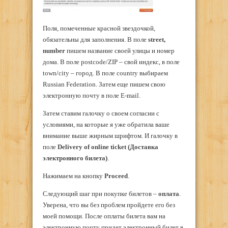
Поля, помеченные красной звездочкой,
обязательны для заполнения. В поле
street
,
number
пишем название своей улицы и номер
дома. В поле postcode/ZIP – свой индекс, в поле
town/city – город. В поле country выбираем
Russian Federation. Затем еще пишем свою
электронную почту в поле E-mail.
Затем ставим галочку о своем согласии с
условиями, на которые я уже обратила ваше
внимание выше жирным шрифтом. И галочку в
поле
Delivery
of
online
ticket
(Доставка
электронного билета)
.
Нажимаем на кнопку
Proceed
.
Следующий шаг при покупке билетов –
оплата
.
Уверена, что вы без проблем пройдете его без
моей помощи. После оплаты билета вам на
электронную почту придет электронный билет в