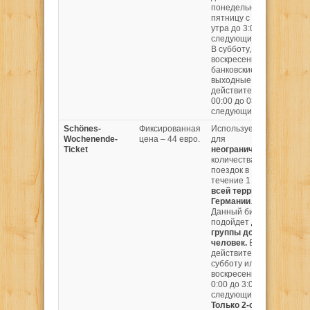
Ниж
понедельника по
Сак
пятницу с 9:00
дейс
утра до 3:00
общ
следующих суток.
тран
В субботу,
Брем
воскресенье, и
Гамб
банковские
выходные
действителен с
00:00 до 03:00
следующих суток.
Schönes-
Фиксированная
Используется
Все
Wochenende-
цена – 44 евро.
для
реги
Ticket
неограниченного
поез
количества
IRE, 
поездок в
Пом
течение 1 дня
по
поез
всей территории
биле
Германии
.
дейс
Данный билет
в го
подойдет
для
общ
группы до 5
тран
человек.
Билет
действителен в
субботу или в
воскресенье с
0:00 до 3:00
следующих суток.
Только 2-ой