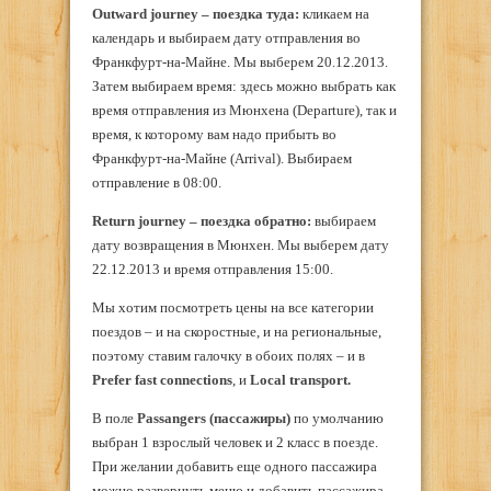
Outward journey – поездка туда:
кликаем на
календарь и выбираем дату отправления во
Франкфурт-на-Майне. Мы выберем 20.12.2013.
Затем выбираем время: здесь можно выбрать как
время отправления из Мюнхена (Departure), так и
время, к которому вам надо прибыть во
Франкфурт-на-Майне (Arrival). Выбираем
отправление в 08:00.
Return journey – поездка обратно:
выбираем
дату возвращения в Мюнхен. Мы выберем дату
22.12.2013 и время отправления 15:00.
Мы хотим посмотреть цены на все категории
поездов – и на скоростные, и на региональные,
поэтому ставим галочку в обоих полях – и в
Prefer fast connections
, и
Local transport.
В поле
Passangers
(пассажиры)
по умолчанию
выбран 1 взрослый человек и 2 класс в поезде.
При желании добавить еще одного пассажира
можно развернуть меню и добавить пассажира