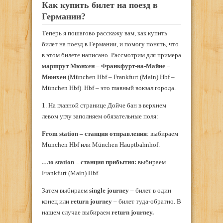
Как купить билет на поезд в
Германии?
Теперь я пошагово расскажу вам, как купить
билет на поезд в Германии, и помогу понять, что
в этом билете написано. Рассмотрим для примера
маршрут Мюнхен – Франкфурт-на-Майне –
Мюнхен
(München Hbf – Frankfurt (Main) Hbf –
München Hbf). Hbf – это главный вокзал города.
1. На главной странице Дойче бан в верхнем
левом углу заполняем обязательные поля:
From
station
– станция отправления
: выбираем
München Hbf или München Hauptbahnhof.
…
to
station
– станция прибытия:
выбираем
Frankfurt (Main) Hbf.
Затем выбираем
single
journey
– билет в один
конец или
return
journey
– билет туда-обратно. В
нашем случае выбираем
return
journey
.