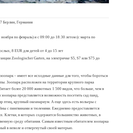
87 Берлин, Германия
 ноября по февраль) и с 09:00 до 18:30 летом (с марта по
ослых, 8 EUR для детей от 4 до 15 лет
анции Zoologischer Garten, на электричке S5, S7 или S75 до
оопарк – имеет все исходные данные для того, чтобы бороться
опы. Зоопарк расположен на территории крупного парка
обитает более 20 000 животных 1 500 видов, что больше, чем в
 зоопарка представляется возможность посетить сад панд,
р птиц, крупный океанариум. А еще здесь есть вольеры с
ны с пингвинами и тюленями. Ежедневно предоставляется
. Клетки, в которых содержится большинство животных, в
твенную среду обитания. Самым известным обитателем зоопарка
ый в неволе и отвергнутый своей матерью.