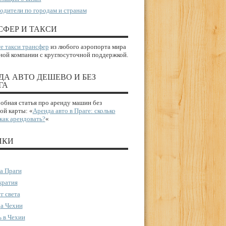
одители по городам и странам
СФЕР И ТАКСИ
е такси трансфер
из любого аэропорта мира
ной компании с круглосуточной поддержкой.
ДА АВТО ДЕШЕВО И БЕЗ
ГА
бная статья про аренду машин без
ой карты: «
Аренда авто в Праге: сколько
 как арендовать?
«
ИКИ
а Праги
ратия
г света
а Чехии
 в Чехии