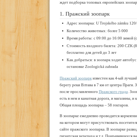
ждет подборка топовых европейских зоопарк
1. Пражский зоопарк
Адрес зоопарка: U Trojského zámku 120/
Количество животных: более 5 000
Время работы: с 09:00 до 16:00 зимой (с
Стоимость входного билета: 200 CZK (8 
бесплатно для детей до 3 лет
Как добраться: в зоопарк ходит автобус
остановке Zoologická zahrada
Пражский зоопарк
известен как 4-ый лучший
берегу реки Влтава в 7 км от центра Праги
после прославленного
Пражского града
. Зоо
есть в нем и канатная дорога, и магазины, 
Общая площадь зоопарка – 58 гектаров.
В зоопарке ежедневно проводится кормление 
на котором могут присутствовать посетители
сайте пражского зоопарка. В зоопарке разв
гигантская черепаха и т.д. Понравившееся 