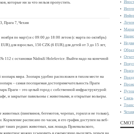
Иност
ов, которые ни за что нельзя пропустить.
Интер
Инфор
Лечен
3, Прага 7, Чехия
Марш
Нацио
 ноября по март) и с 09:00 до 18:00 летом (с марта по октябрь)
Недви
EUR) для взрослых, 150 CZK (6 EUR) для детей от 3 до 15 лет,
Образ
Отчет
 № 112 с остановки Nádraží Holešovice. Выйти надо на конечной
Поку
Прага
 зоопарк мира. Зоопарк удобно расположен в тихом месте на
Празд
. Зоопарк – самая посещаемая достопримечательность Праги
Прожи
парк Праги – это целый город с собственной инфраструктурой:
Путеш
и кафе, и закрытые павильоны с животными, и открытые вольеры.
Связь
Транс
Чехия
животных (пингвинов, бегемотов, черепах, горилл и не только),
. Кормление расписано по часам, и его график доступен на веб-
СМОТ
одят таких редких животных, как лошадь Пржевальского,
вам животное можно усыновить и ежемесячно выделять деньги на