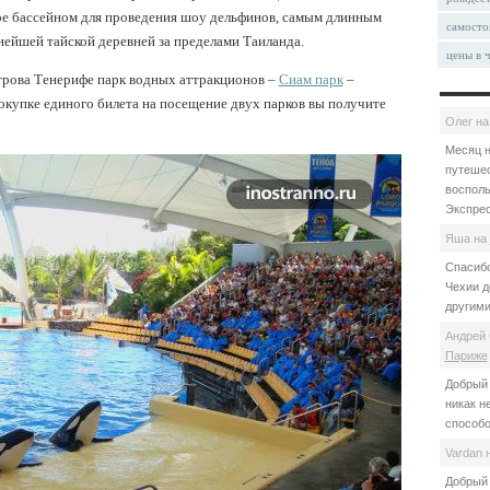
е бассейном для проведения шоу дельфинов, самым длинным
самосто
нейшей тайской деревней за пределами Таиланда.
цены в 
трова Тенерифе парк водных аттракционов –
Сиам парк
–
окупке единого билета на посещение двух парков вы получите
Олег
н
Месяц н
путешес
восполь
Экспрес
Яша
на
Спасибо
Чехии д
другими
Андрей 
Париже
Добрый 
никак н
способо
Vardan
Добрый 