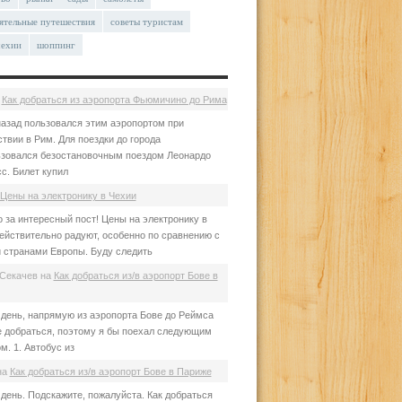
ятельные путешествия
советы туристам
чехии
шоппинг
а
Как добраться из аэропорта Фьюмичино до Рима
азад пользовался этим аэропортом при
твии в Рим. Для поездки до города
зовался безостановочным поездом Леонардо
с. Билет купил
Цены на электронику в Чехии
 за интересный пост! Цены на электронику в
ействительно радуют, особенно по сравнению с
 странами Европы. Буду следить
Секачев
на
Как добраться из/в аэропорт Бове в
день, напрямую из аэропорта Бове до Реймса
е добраться, поэтому я бы поехал следующим
м. 1. Автобус из
на
Как добраться из/в аэропорт Бове в Париже
день. Подскажите, пожалуйста. Как добраться