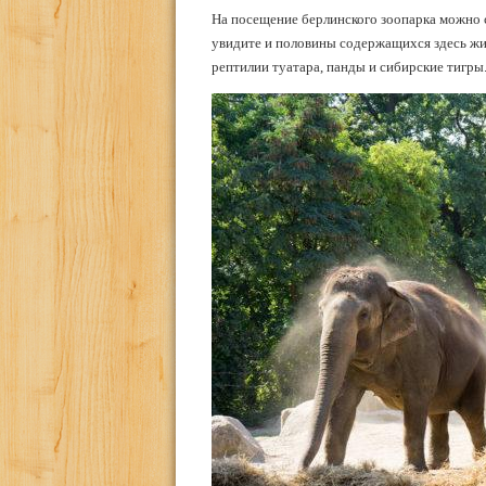
На посещение берлинского зоопарка можно с
увидите и половины содержащихся здесь жи
рептилии туатара, панды и сибирские тигры