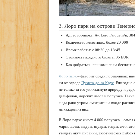
3. Лоро парк на острове Тенери
Адрес зоопарка: Av. Loro Parque, s/n, 3
Количество животных: более 20 000
Время работы: с 08:30 до 18:45
Стоимость входного билета: 35 EUR
Как добраться: пешком или на бесплатн
Лоро парк
– фаворит среди посещенных нами
км от города
Пуэрто-де-ла-Крус
. Ежегодно 
не только за его уникальную природу и ред
дельфинов, морских львов и попугаев. Такие
сюда рано утром, смотрите на входе распис
на каждом из них.
В Лоро парке живет 4 000 попугаев – самая 
мармошеты, выдры, ягуары, тигры, аллигато
увидеть акул, пираний, экзотических рыбок