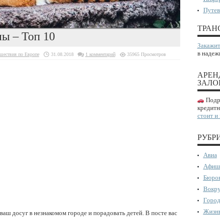
Путев
ТРАН
ы – Топ 10
Закажит
в надеж
шествия по Европе
31.08.2018
1 комментарий
35965 Просмотров
АРЕН
ЗАЛО
Подро
кредитн
стоит и
РУБР
Авиа
Афиш
Бюрок
Вокру
Город
Жизнь
аш досуг в незнакомом городе и порадовать детей. В посте вас