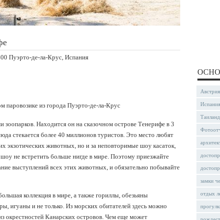
фе
8400 Пуэрто-де-ла-Крус, Испания
ОСНО
Австрия
Испани
ом паровозике из города Пуэрто-де-ла-Крус
Таиланд
 зоопарков. Находится он на сказочном острове Тенерифе в 3
Фотоот
сюда стекается более 40 миллионов туристов. Это место любят
архитек
ких экзотических животных, но и за неповторимые шоу касаток,
достопр
 шоу не встретить больше нигде в мире. Поэтому приезжайте
ание выступлений всех этих животных, и обязательно побывайте
достопр
замки ч
отдых л
большая коллекция в мире, а также гориллы, обезьяны
ры, игуаны и не только. Из морских обитателей здесь можно
прогулк
 из окрестностей Канарских островов. Чем еще может
рождес