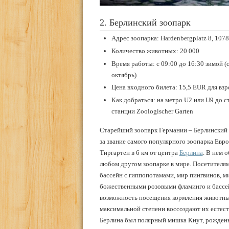
2. Берлинский зоопарк
Адрес зоопарка: Hardenbergplatz 8, 107
Количество животных: 20 000
Время работы: с 09:00 до 16:30 зимой (с
октябрь)
Цена входного билета: 15,5 EUR для взр
Как добраться: на метро U2 или U9 до ст
станции Zoologischer Garten
Старейший зоопарк Германии – Берлинский з
за звание самого популярного зоопарка Евр
Тиргартен в 6 км от центра
Берлина
. В нем 
любом другом зоопарке в мире. Посетителям
бассейн с гиппопотамами, мир пингвинов, ми
божественными розовыми фламинго и бассей
возможность посещения кормления животных
максимальной степени воссоздают их естес
Берлина был полярный мишка Кнут, рожденн