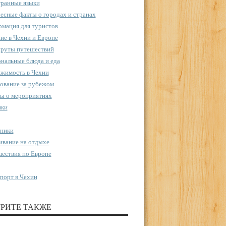
ранные языки
есные факты о городах и странах
мация для туристов
ие в Чехии и Европе
руты путешествий
нальные блюда и еда
жимость в Чехии
ование за рубежом
ы о мероприятиях
пки
ники
вание на отдыхе
ествия по Европе
порт в Чехии
РИТЕ ТАКЖЕ