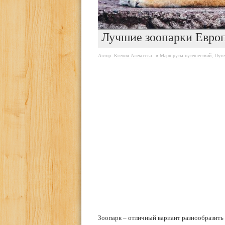
Лучшие зоопарки Европ
Автор:
Ксения Алексеева
в
Маршруты путешествий
,
Путе
Зоопарк – отличный вариант разнообразить в