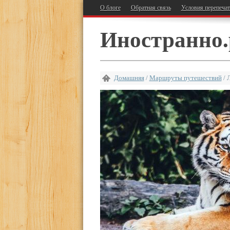
О блоге
Обратная связь
Условия перепеча
Иностранно.
Домашняя
/
Маршруты путешествий
/
Л