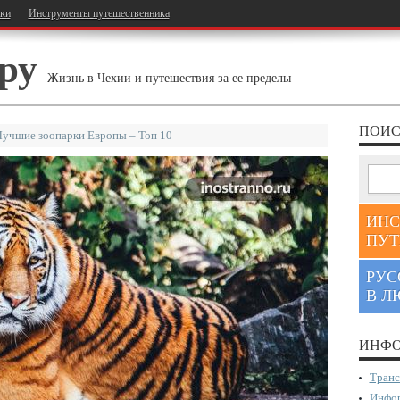
тки
Инструменты путешественника
ру
Жизнь в Чехии и путешествия за ее пределы
ПОИС
учшие зоопарки Европы – Топ 10
ИНС
ПУТ
РУС
В Л
ИНФО
Транс
Инфор