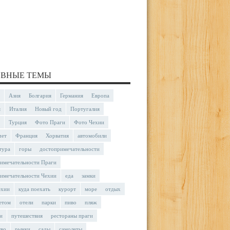
ВНЫЕ ТЕМЫ
Азия
Болгария
Германия
Европа
я
Италия
Новый год
Португалия
Турция
Фото Праги
Фото Чехии
чет
Франция
Хорватия
автомобили
тура
горы
достопримечательности
имечательности Праги
имечательности Чехии
еда
замки
ехии
куда поехать
курорт
море
отдых
етом
отели
парки
пиво
пляж
и
путешествия
рестораны праги
тво
рынки
сады
самолеты