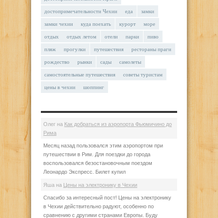
достопримечательности Чехии
еда
замки
замки чехии
куда поехать
курорт
море
отдых
отдых летом
отели
парки
пиво
пляж
прогулки
путешествия
рестораны праги
рождество
рынки
сады
самолеты
самостоятельные путешествия
советы туристам
цены в чехии
шоппинг
Олег
на
Как добраться из аэропорта Фьюмичино до
Рима
Месяц назад пользовался этим аэропортом при
путешествии в Рим. Для поездки до города
воспользовался безостановочным поездом
Леонардо Экспресс. Билет купил
Яша
на
Цены на электронику в Чехии
Спасибо за интересный пост! Цены на электронику
в Чехии действительно радуют, особенно по
сравнению с другими странами Европы. Буду