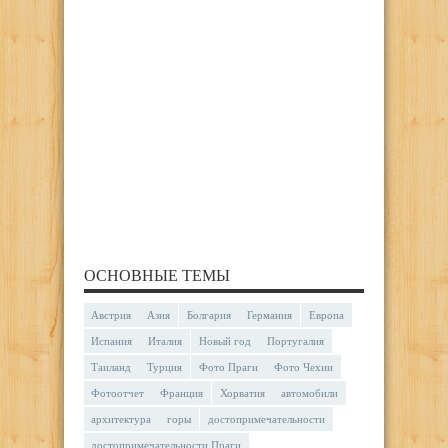
ОСНОВНЫЕ ТЕМЫ
Австрия
Азия
Болгария
Германия
Европа
Испания
Италия
Новый год
Португалия
Таиланд
Турция
Фото Праги
Фото Чехии
Фотоотчет
Франция
Хорватия
автомобили
архитектура
горы
достопримечательности
достопримечательности Праги