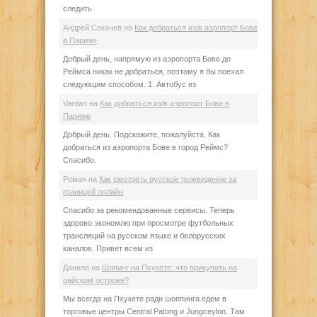
следить
Андрей Секачев
на
Как добраться из/в аэропорт Бове
в Париже
Добрый день, напрямую из аэропорта Бове до
Реймса никак не добраться, поэтому я бы поехал
следующим способом. 1. Автобус из
Vardan
на
Как добраться из/в аэропорт Бове в
Париже
Добрый день. Подскажите, пожалуйста. Как
добраться из аэропорта Бове в город Реймс?
Спасибо.
Роман
на
Как смотреть русское телевидение за
границей онлайн
Спасибо за рекомендованные сервисы. Теперь
здорово экономлю при просмотре футбольных
трансляций на русском языке и белорусских
каналов. Привет всем из
Данила
на
Шопинг на Пхукете: что прикупить на
райском острове?
Мы всегда на Пхукете ради шоппинга едем в
торговые центры Central Patong и Jungceylon. Там