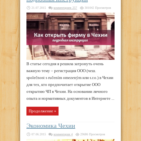
21.07.2015
комментариев 257
301042 Просмотров
В статье сегодня я решила затронуть очень
важную тему – регистрация ООО (чеш.
společnost s ručením omezeným или s.r.o.) в Чехии
для тех, кто предпочитает открытие ООО
открытию ЧП в Чехии. На основании личного
опыта и нормативных документов в Интернете ...
Продолжение »
Экономика Чехии
07.06.2015
комментария 4
29686 Просмотров