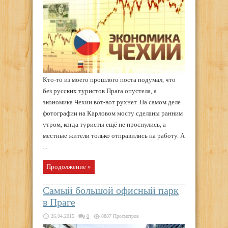
Кто-то из моего прошлого поста подумал, что
без русских туристов Прага опустела, а
экономика Чехии вот-вот рухнет. На самом деле
фотографии на Карловом мосту сделаны ранним
утром, когда туристы ещё не проснулись, а
местные жители только отправились на работу. А
...
Продолжение »
Самый большой офисный парк
в Праге
26.04.2015
0
8887 Просмотров