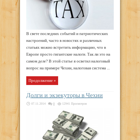
В свете последних событий и патриотических
настроений, часто в новостях и различных
статьях можно встретить информацию, что в
Европе просто гигантские налоги. Так ли это на
самом деле? В этой статье я осветил налоговый
вопрос на примере Чехии, налоговая система ...
Продолжение »
Долги и экзекуторы в Чехии
07.11.2014
0
12941 Просмотров