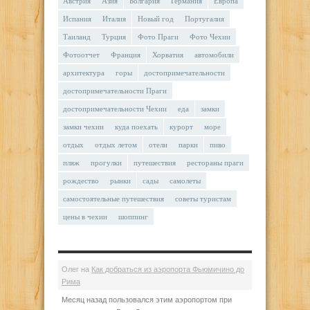
Австрия
Азия
Болгария
Германия
Европа
Испания
Италия
Новый год
Португалия
Таиланд
Турция
Фото Праги
Фото Чехии
Фотоотчет
Франция
Хорватия
автомобили
архитектура
горы
достопримечательности
достопримечательности Праги
достопримечательности Чехии
еда
замки
замки чехии
куда поехать
курорт
море
отдых
отдых летом
отели
парки
пиво
пляж
прогулки
путешествия
рестораны праги
рождество
рынки
сады
самолеты
самостоятельные путешествия
советы туристам
цены в чехии
шоппинг
Олег
на
Как добраться из аэропорта Фьюмичино до
Рима
Месяц назад пользовался этим аэропортом при