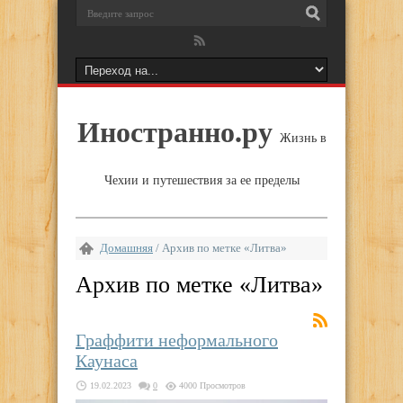
Иностранно.ру
Жизнь в
Чехии и путешествия за ее пределы
Домашняя
/
Архив по метке «Литва»
Архив по метке «
Литва
»
Граффити неформального
Каунаса
19.02.2023
0
4000 Просмотров