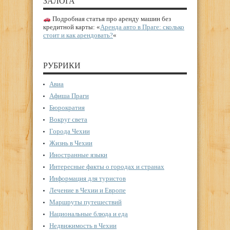
ЗАЛОГА
Подробная статья про аренду машин без
кредитной карты: «
Аренда авто в Праге: сколько
стоит и как арендовать?
«
РУБРИКИ
Авиа
Афиша Праги
Бюрократия
Вокруг света
Города Чехии
Жизнь в Чехии
Иностранные языки
Интересные факты о городах и странах
Информация для туристов
Лечение в Чехии и Европе
Маршруты путешествий
Национальные блюда и еда
Недвижимость в Чехии