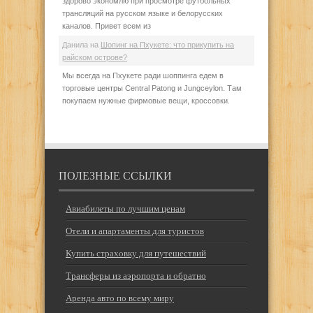
здорово экономлю при просмотре футбольных
трансляций на русском языке и белорусских
каналов. Привет всем из
Данила
на
Шопинг на Пхукете: что прикупить на
райском острове?
Мы всегда на Пхукете ради шоппинга едем в
торговые центры Central Patong и Jungceylon. Там
покупаем нужные фирмовые вещи, кроссовки.
ПОЛЕЗНЫЕ ССЫЛКИ
Авиабилеты по лучшим ценам
Отели и апартаменты для туристов
Купить страховку для путешествий
Трансферы из аэропорта и обратно
Аренда авто по всему миру