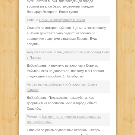
путешествии в Рим. Для поездки до города
воспользовался безостановочным поездом
Леонардо Экспресс. Билет купил
Яша
на
Цены на электронику в Чехии
Спасибо за интересный пост! Цены на электронику
в Чехии действительно радуют, особенно по
сравнению с другими странами Европы. Буду
следить
Андрей Секачев
на
Как добраться из/в аэропорт Бове
в Париже
Добрый день, напрямую из аэропорта Бове до
Реймса никак не добраться, поэтому я бы поехал
следующим способом. 1. Автобус из
Vardan
на
Как добраться из/в аэропорт Бове в
Париже
Добрый день. Подскажите, пожалуйста. Как
добраться из аэропорта Бове в город Реймс?
Спасибо.
Роман
на
Как смотреть русское телевидение за
границей онлайн
Спасибо за рекомендованные сервисы. Теперь