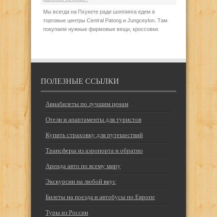
Мы всегда на Пхукете ради шоппинга едем в
торговые центры Central Patong и Jungceylon. Там
покупаем нужные фирмовые вещи, кроссовки.
ПОЛЕЗНЫЕ ССЫЛКИ
Авиабилеты по лучшим ценам
Отели и апартаменты для туристов
Купить страховку для путешествий
Трансферы из аэропорта и обратно
Аренда авто по всему миру
Экскурсии на любой вкус
Билеты на поезда и автобусы по Европе
Туры из России