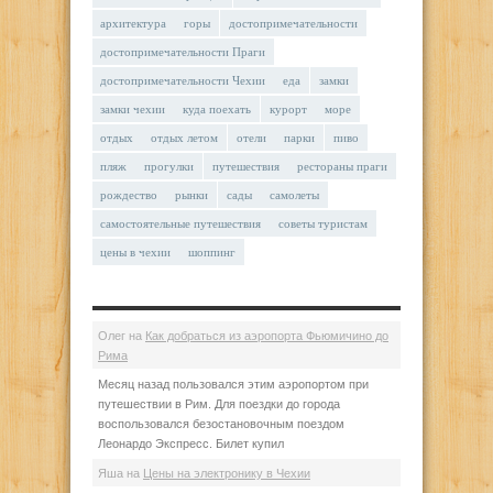
архитектура
горы
достопримечательности
достопримечательности Праги
достопримечательности Чехии
еда
замки
замки чехии
куда поехать
курорт
море
отдых
отдых летом
отели
парки
пиво
пляж
прогулки
путешествия
рестораны праги
рождество
рынки
сады
самолеты
самостоятельные путешествия
советы туристам
цены в чехии
шоппинг
Олег
на
Как добраться из аэропорта Фьюмичино до
Рима
Месяц назад пользовался этим аэропортом при
путешествии в Рим. Для поездки до города
воспользовался безостановочным поездом
Леонардо Экспресс. Билет купил
Яша
на
Цены на электронику в Чехии