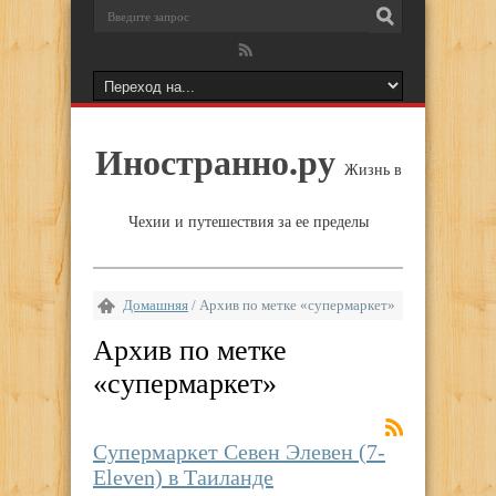
Иностранно.ру
Жизнь в
Чехии и путешествия за ее пределы
Домашняя
/
Архив по метке «супермаркет»
Архив по метке
«
супермаркет
»
Супермаркет Севен Элевен (7-
Eleven) в Таиланде