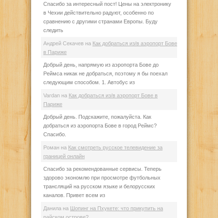
Спасибо за интересный пост! Цены на электронику
в Чехии действительно радуют, особенно по
сравнению с другими странами Европы. Буду
следить
Андрей Секачев
на
Как добраться из/в аэропорт Бове
в Париже
Добрый день, напрямую из аэропорта Бове до
Реймса никак не добраться, поэтому я бы поехал
следующим способом. 1. Автобус из
Vardan
на
Как добраться из/в аэропорт Бове в
Париже
Добрый день. Подскажите, пожалуйста. Как
добраться из аэропорта Бове в город Реймс?
Спасибо.
Роман
на
Как смотреть русское телевидение за
границей онлайн
Спасибо за рекомендованные сервисы. Теперь
здорово экономлю при просмотре футбольных
трансляций на русском языке и белорусских
каналов. Привет всем из
Данила
на
Шопинг на Пхукете: что прикупить на
райском острове?