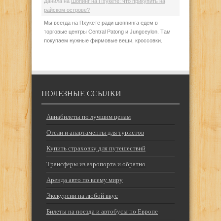
Данила
на
Шопинг на Пхукете: что прикупить на
райском острове?
Мы всегда на Пхукете ради шоппинга едем в
торговые центры Central Patong и Jungceylon. Там
покупаем нужные фирмовые вещи, кроссовки.
ПОЛЕЗНЫЕ ССЫЛКИ
Авиабилеты по лучшим ценам
Отели и апартаменты для туристов
Купить страховку для путешествий
Трансферы из аэропорта и обратно
Аренда авто по всему миру
Экскурсии на любой вкус
Билеты на поезда и автобусы по Европе