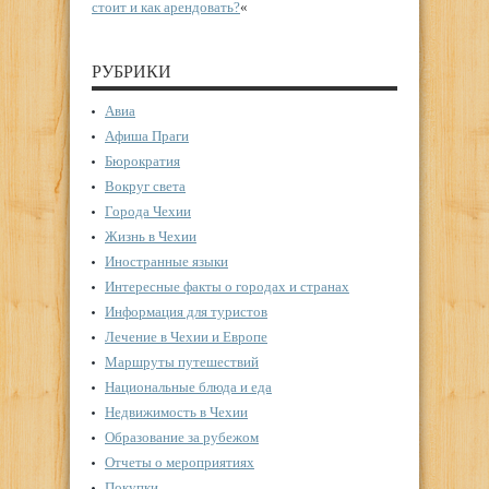
стоит и как арендовать?
«
РУБРИКИ
Авиа
Афиша Праги
Бюрократия
Вокруг света
Города Чехии
Жизнь в Чехии
Иностранные языки
Интересные факты о городах и странах
Информация для туристов
Лечение в Чехии и Европе
Маршруты путешествий
Национальные блюда и еда
Недвижимость в Чехии
Образование за рубежом
Отчеты о мероприятиях
Покупки