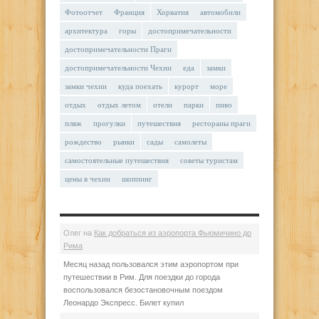
Фотоотчет
Франция
Хорватия
автомобили
архитектура
горы
достопримечательности
достопримечательности Праги
достопримечательности Чехии
еда
замки
замки чехии
куда поехать
курорт
море
отдых
отдых летом
отели
парки
пиво
пляж
прогулки
путешествия
рестораны праги
рождество
рынки
сады
самолеты
самостоятельные путешествия
советы туристам
цены в чехии
шоппинг
Олег
на
Как добраться из аэропорта Фьюмичино до
Рима
Месяц назад пользовался этим аэропортом при
путешествии в Рим. Для поездки до города
воспользовался безостановочным поездом
Леонардо Экспресс. Билет купил