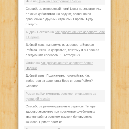
Яша
на
Цены на электронику в Чехии
Спасибо за интересный пост! Цены на электронику
в Чехии действительно радуют, особенно по
сравнению с другими странами Европы. Буду
следить
Андрей Секачев
на
Как добраться из/в аэропорт Бове
в Париже
Добрый день, напрямую из аэропорта Бове до
Реймса никак не добраться, поэтому я бы поехал
следующим способом. 1. Автобус из
Vardan
на
Как добраться из/в аэропорт Бове в
Париже
Добрый день. Подскажите, пожалуйста. Как
добраться из аэропорта Бове в город Реймс?
Спасибо.
Роман
на
Как смотреть русское телевидение за
границей онлайн
Спасибо за рекомендованные сервисы. Теперь
здорово экономлю при просмотре футбольных
трансляций на русском языке и белорусских
каналов. Привет всем из