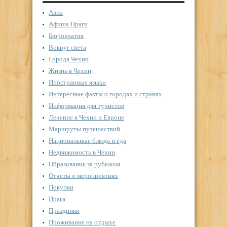
Авиа
Афиша Праги
Бюрократия
Вокруг света
Города Чехии
Жизнь в Чехии
Иностранные языки
Интересные факты о городах и странах
Информация для туристов
Лечение в Чехии и Европе
Маршруты путешествий
Национальные блюда и еда
Недвижимость в Чехии
Образование за рубежом
Отчеты о мероприятиях
Покупки
Прага
Праздники
Проживание на отдыхе