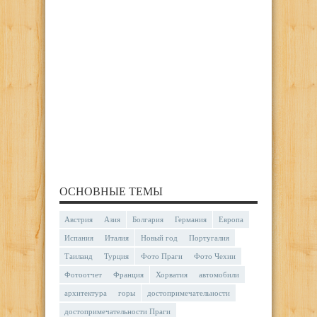
ОСНОВНЫЕ ТЕМЫ
Австрия
Азия
Болгария
Германия
Европа
Испания
Италия
Новый год
Португалия
Таиланд
Турция
Фото Праги
Фото Чехии
Фотоотчет
Франция
Хорватия
автомобили
архитектура
горы
достопримечательности
достопримечательности Праги