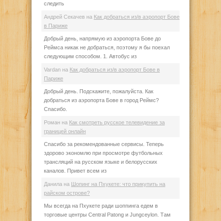
следить
Андрей Секачев
на
Как добраться из/в аэропорт Бове
в Париже
Добрый день, напрямую из аэропорта Бове до
Реймса никак не добраться, поэтому я бы поехал
следующим способом. 1. Автобус из
Vardan
на
Как добраться из/в аэропорт Бове в
Париже
Добрый день. Подскажите, пожалуйста. Как
добраться из аэропорта Бове в город Реймс?
Спасибо.
Роман
на
Как смотреть русское телевидение за
границей онлайн
Спасибо за рекомендованные сервисы. Теперь
здорово экономлю при просмотре футбольных
трансляций на русском языке и белорусских
каналов. Привет всем из
Данила
на
Шопинг на Пхукете: что прикупить на
райском острове?
Мы всегда на Пхукете ради шоппинга едем в
торговые центры Central Patong и Jungceylon. Там