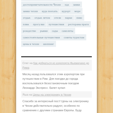
достопримечательности Чехии
еда
замки
замки чехии
куда поехать
курорт
море
отдых
отдых летом
отели
парки
пиво
пляж
прогулки
путешествия
рестораны праги
рождество
рынки
сады
самолеты
самостоятельные путешествия
советы туристам
цены в чехии
шоппинг
Олег
на
Как добраться из аэропорта Фьюмичино до
Рима
Месяц назад пользовался этим аэропортом при
путешествии в Рим. Для поездки до города
воспользовался безостановочным поездом
Леонардо Экспресс. Билет купил
Яша
на
Цены на электронику в Чехии
Спасибо за интересный пост! Цены на электронику
в Чехии действительно радуют, особенно по
сравнению с другими странами Европы. Буду