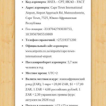
Код аэропорта
: ИАТА – CPT; ИКАО – FACT
Адрес
аэропорта
: Cape Town International
Airport, Airport Approach Rd, Matroosfontein,
Cape Town, 7525, Южно-Африканская
Республика
Гео-локация: -33.97042793030753,
18.59567005510869
Телефон справочной
: +27219371200
Официальный сайт аэропорта
:
www.airports.co.za/airports/cape-town-
international-airport
Пассажирооборот аэропорта
: 5,7 млн
человек в год
Местное время
: UTC+2
Валюта местная и курс
: южноафриканский
рэнд (ZAR); 1 евро = 20,00 ZAR; $1 = 17,00
ZAR; 1 ZAR = 4,66 российских рублей; 1
ZAR = 2,30 украинских гривны (курс
актуален на 2026 год)
Погода в аэропорту
: +23 +25 в зимние