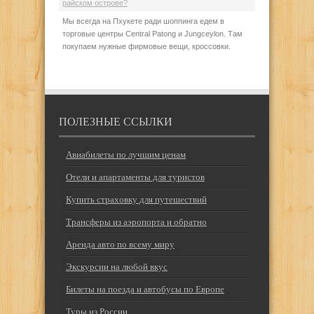
райском острове?
Мы всегда на Пхукете ради шоппинга едем в
торговые центры Central Patong и Jungceylon. Там
покупаем нужные фирмовые вещи, кроссовки.
ПОЛЕЗНЫЕ ССЫЛКИ
Авиабилеты по лучшим ценам
Отели и апартаменты для туристов
Купить страховку для путешествий
Трансферы из аэропорта и обратно
Аренда авто по всему миру
Экскурсии на любой вкус
Билеты на поезда и автобусы по Европе
Туры из России