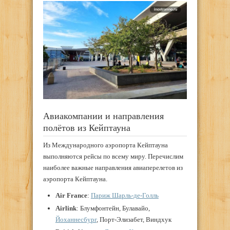
Авиакомпании и направления
полётов из Кейптауна
Из Международного аэропорта Кейптауна
выполняются рейсы по всему миру. Перечислим
наиболее важные направления авиаперелетов из
аэропорта Кейптауна.
Air France
:
Париж Шарль-де-Голль
Airlink
: Блумфонтейн, Булавайо,
Йоханнесбург
, Порт-Элизабет, Виндхук