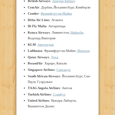
British Airways
:
Лондон-Хитроу
CemAir
: Дурбан, Йоханнесбург, Кимберли
Condor
:
Франкфурт-на-Майне
Delta Air Lines
: Атланта
Hi Fly Malta
: Антарктида
Kenya Airways
: Ливингстон,
Найроби
,
Водопад Виктория
KLM
:
Амстердам
Lufthansa
: Франкфурт-на-Майне,
Мюнхен
Qatar Airways
:
Доха
RwandAir
: Хараре, Кигали
Singapore Airlines
:
Сингапур
South African Airways
: Йоханнесбург, Сан-
Паулу Гуарульюс
TAAG Angola Airlines
: Ангола
Turkish Airlines
:
Стамбул
United Airlines
: Ньюарк Либерти,
Вашингтон Даллес