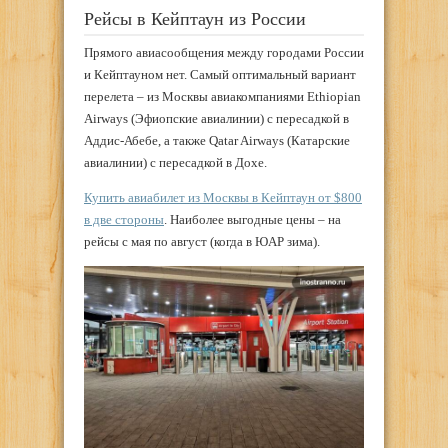
Рейсы в Кейптаун из России
Прямого авиасообщения между городами России
и Кейптауном нет. Самый оптимальный вариант
перелета – из Москвы авиакомпаниями Ethiopian
Airways (Эфиопские авиалинии) с пересадкой в
Аддис-Абебе, а также Qatar Airways (Катарские
авиалинии) с пересадкой в Дохе.
Купить авиабилет из Москвы в Кейптаун от $800
в две стороны
. Наиболее выгодные цены – на
рейсы с мая по август (когда в ЮАР зима).