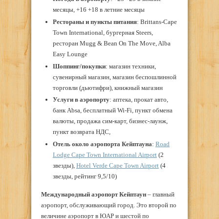
месяцы, +16 +18 в летние месяцы
Рестораны
и
пункты
питания
: Brittans-Cape
Town International, бургерная Steers,
ресторан Mugg & Bean On The Move, Alba
Easy Lounge
Шоппинг/покупки
: магазин техники,
сувенирный магазин, магазин беспошлинной
торговли (дьютифри), книжный магазин
Услуги в аэропорту
: аптека, прокат авто,
банк Absa, бесплатный Wi-Fi, пункт обмена
валюты, продажа сим-карт, бизнес-лаунж,
пункт возврата НДС,
Отель
около
аэропорта
Кейптауна
:
Road
Lodge Cape Town International Airport
(2
звезды),
Hotel Verde Cape Town Airport
(4
звезды, рейтинг 9,5/10)
Международный аэропорт Кейптаун
– главный
аэропорт, обслуживающий город. Это второй по
величине аэропорт в ЮАР и шестой по