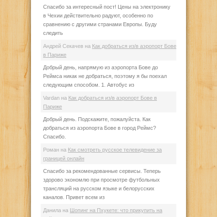
Спасибо за интересный пост! Цены на электронику
в Чехии действительно радуют, особенно по
сравнению с другими странами Европы. Буду
следить
Андрей Секачев
на
Как добраться из/в аэропорт Бове
в Париже
Добрый день, напрямую из аэропорта Бове до
Реймса никак не добраться, поэтому я бы поехал
следующим способом. 1. Автобус из
Vardan
на
Как добраться из/в аэропорт Бове в
Париже
Добрый день. Подскажите, пожалуйста. Как
добраться из аэропорта Бове в город Реймс?
Спасибо.
Роман
на
Как смотреть русское телевидение за
границей онлайн
Спасибо за рекомендованные сервисы. Теперь
здорово экономлю при просмотре футбольных
трансляций на русском языке и белорусских
каналов. Привет всем из
Данила
на
Шопинг на Пхукете: что прикупить на