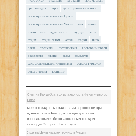
Фотоотчет
Франция
Хорватия
автомобили
архитектура
горы
достопримечательности
достопримечательности Праги
достопримечательности Чехии
еда
замки
замки чехии
куда поехать
курорт
море
отдых
отдых летом
отели
парки
пиво
пляж
прогулки
путешествия
рестораны праги
рождество
рынки
сады
самолеты
самостоятельные путешествия
советы туристам
цены в чехии
шоппинг
Олег
на
Как добраться из аэропорта Фьюмичино до
Рима
Месяц назад пользовался этим аэропортом при
путешествии в Рим. Для поездки до города
воспользовался безостановочным поездом
Леонардо Экспресс. Билет купил
Яша
на
Цены на электронику в Чехии