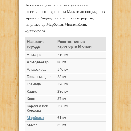
Ниже вы видите табличку с указанием
расстояния от аэропорта Малаги до популярных
городков Андалусии и морских курортов,
например до Марбелья, Михас, Коин,
Фуэнхирола.
Название
Расстояние из
города
аэропорта Малаги
Альмерия
219 км
Альмуньекар
80 км
Альхесирас
140 км
Бенальмадена
23 км
Гранада
126 км
Кадис
236 км
Коин
37 км
Кордоба или
158 км
Кордова
Марбелья
61 км
Михас
35 км