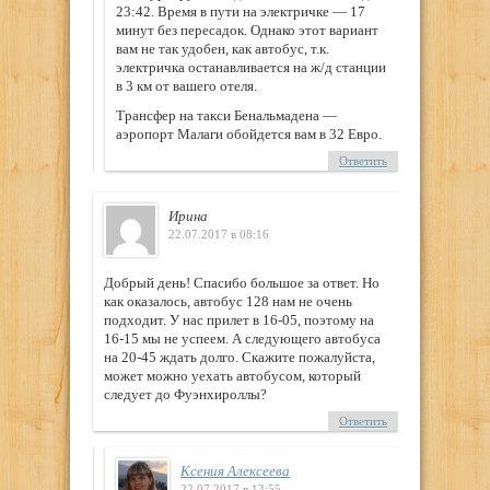
23:42. Время в пути на электричке — 17
минут без пересадок. Однако этот вариант
вам не так удобен, как автобус, т.к.
электричка останавливается на ж/д станции
в 3 км от вашего отеля.
Трансфер на такси Бенальмадена —
аэропорт Малаги обойдется вам в 32 Евро.
Ответить
Ирина
22.07.2017 в 08:16
Добрый день! Спасибо большое за ответ. Но
как оказалось, автобус 128 нам не очень
подходит. У нас прилет в 16-05, поэтому на
16-15 мы не успеем. А следующего автобуса
на 20-45 ждать долго. Скажите пожалуйста,
может можно уехать автобусом, который
следует до Фуэнхироллы?
Ответить
Ксения Алексеева
22.07.2017 в 13:55