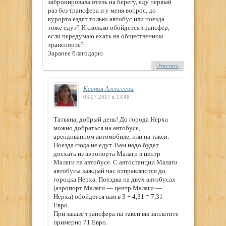
забронировала отель на берегу, еду первый
раз без трансфера и у меня вопрос, до
курорта ездят только автобус или поезда
тоже едут? И сколько обойдется трансфер,
если передумаю ехать на общественном
транспорте?
Заранее благодарю
Ответить
Ксения Алексеева
03.07.2017 в 13:48
Татьяна, добрый день! До города Нерха
можно добраться на автобусе,
арендованном автомобиле, или на такси.
Поезда сюда не едут. Вам надо будет
доехать из аэропорта Малаги в центр
Малаги на автобусе. С автостанции Малаги
автобусы каждый час отправляются до
городка Нерха. Поездка на двух автобусах
(аэропорт Малаги — центр Малаги —
Нерха) обойдется вам в 3 + 4,31 = 7,31
Евро.
При заказе трансфера на такси вы заплатите
примерно 71 Евро.