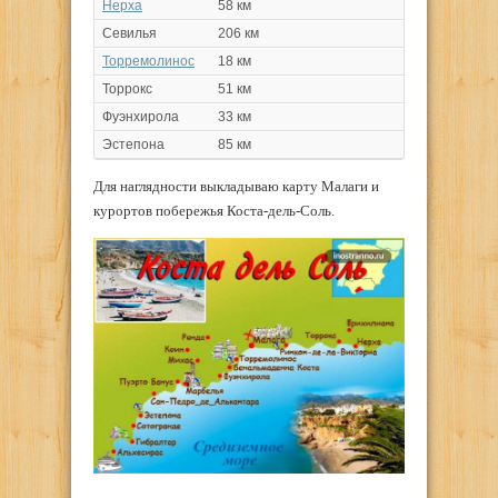
Нерха
58 км
Севилья
206 км
Торремолинос
18 км
Торрокс
51 км
Фуэнхирола
33 км
Эстепона
85 км
Для наглядности выкладываю карту Малаги и
курортов побережья Коста-дель-Соль.