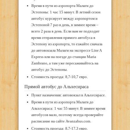
Время в пути из аэропорта Малаги до
Эстепоны: 1 час 15 минут. В летний сезон
автобус курсирует между аэропортом и
Эстепоной 7 раз в день, в зимнее время –
всего 2 раза в день. Если вам не подходит
время отправления прямого автобуса в
Эстепону из аэропорта, то езжайте сначала
до автовокзала Малаги на экспрессе Line A
Express или на поезде до станции Maria
Zambrano, а там уже пересаживайтесь на
автобус до Эстепоны.
Стоимость проезда: 8,7-10,7 евро.
Прямой автобус до Альхесираса
Пункт назначения: автовокзал в Альхесирасе.
Время в пути из аэропорта Малаги до
Альхесираса: 1 час 55 минут. В зимнее время
автобусов мало, поэтому всегда проверяйте
расписание на сайте Avanzabus.com.
Стоимость проезда: 8,7-17,3 евро.