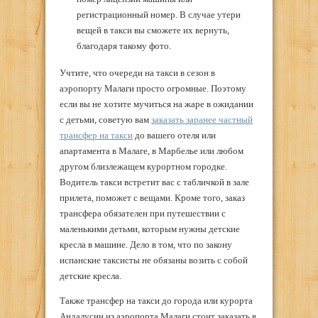
регистрационный номер. В случае утери
вещей в такси вы сможете их вернуть,
благодаря такому фото.
Учтите, что очереди на такси в сезон в
аэропорту Малаги просто огромные. Поэтому
если вы не хотите мучиться на жаре в ожидании
с детьми, советую вам
заказать заранее частный
трансфер на такси
до вашего отеля или
апартамента в Малаге, в Марбелье или любом
другом близлежащем курортном городке.
Водитель такси встретит вас с табличкой в зале
прилета, поможет с вещами. Кроме того, заказ
трансфера обязателен при путешествии с
маленькими детьми, которым нужны детские
кресла в машине. Дело в том, что по закону
испанские таксисты не обязаны возить с собой
детские кресла.
Также трансфер на такси до города или курорта
Андалусии из аэропорта Малаги стоит заказать в