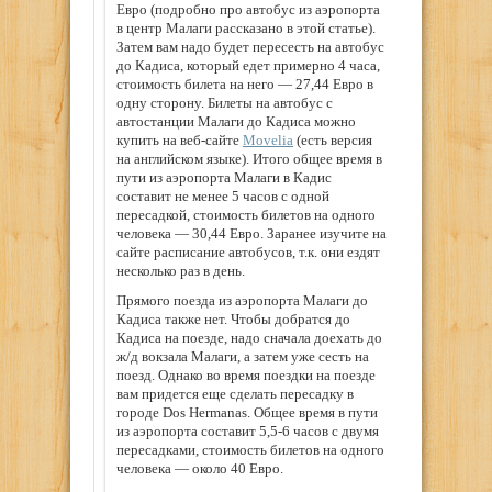
Евро (подробно про автобус из аэропорта
в центр Малаги рассказано в этой статье).
Затем вам надо будет пересесть на автобус
до Кадиса, который едет примерно 4 часа,
стоимость билета на него — 27,44 Евро в
одну сторону. Билеты на автобус с
автостанции Малаги до Кадиса можно
купить на веб-сайте
Movelia
(есть версия
на английском языке). Итого общее время в
пути из аэропорта Малаги в Кадис
составит не менее 5 часов с одной
пересадкой, стоимость билетов на одного
человека — 30,44 Евро. Заранее изучите на
сайте расписание автобусов, т.к. они ездят
несколько раз в день.
Прямого поезда из аэропорта Малаги до
Кадиса также нет. Чтобы добратся до
Кадиса на поезде, надо сначала доехать до
ж/д вокзала Малаги, а затем уже сесть на
поезд. Однако во время поездки на поезде
вам придется еще сделать пересадку в
городе Dos Hermanas. Общее время в пути
из аэропорта составит 5,5-6 часов с двумя
пересадками, стоимость билетов на одного
человека — около 40 Евро.