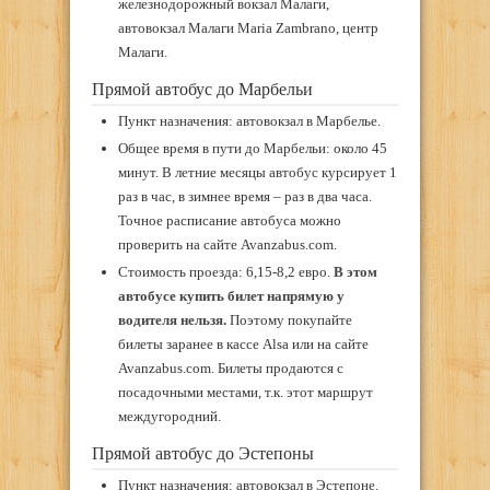
железнодорожный вокзал Малаги,
автовокзал Малаги Maria Zambrano, центр
Малаги.
Прямой автобус до Марбельи
Пункт назначения: автовокзал в Марбелье.
Общее время в пути до Марбельи: около 45
минут. В летние месяцы автобус курсирует 1
раз в час, в зимнее время – раз в два часа.
Точное расписание автобуса можно
проверить на сайте Avanzabus.com.
Стоимость проезда: 6,15-8,2 евро.
В этом
автобусе купить билет напрямую у
водителя нельзя.
Поэтому покупайте
билеты заранее в кассе Alsa или на сайте
Avanzabus.com. Билеты продаются с
посадочными местами, т.к. этот маршрут
междугородний.
Прямой автобус до Эстепоны
Пункт назначения: автовокзал в Эстепоне.