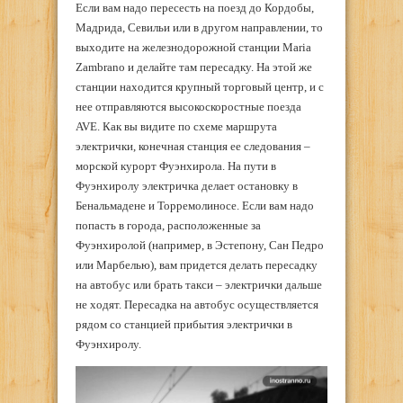
Если вам надо пересесть на поезд до Кордобы,
Мадрида, Севильи или в другом направлении, то
выходите на железнодорожной станции Maria
Zambrano и делайте там пересадку. На этой же
станции находится крупный торговый центр, и с
нее отправляются высокоскоростные поезда
AVE. Как вы видите по схеме маршрута
электрички, конечная станция ее следования –
морской курорт Фуэнхирола. На пути в
Фуэнхиролу электричка делает остановку в
Бенальмадене и Торремолиносе. Если вам надо
попасть в города, расположенные за
Фуэнхиролой (например, в Эстепону, Сан Педро
или Марбелью), вам придется делать пересадку
на автобус или брать такси – электрички дальше
не ходят. Пересадка на автобус осуществляется
рядом со станцией прибытия электрички в
Фуэнхиролу.