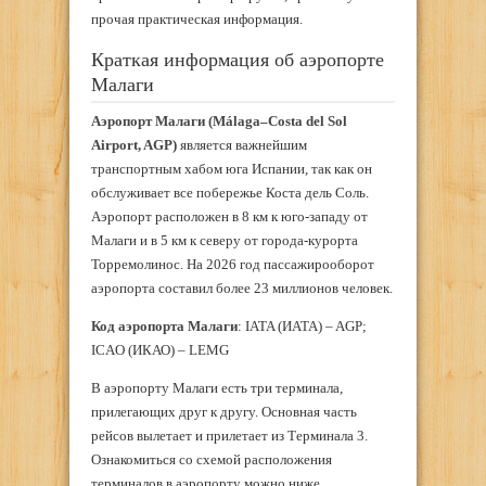
прочая практическая информация.
Краткая информация об аэропорте
Малаги
Аэропорт Малаги (Málaga–Costa del Sol
Airport, AGP)
является важнейшим
транспортным хабом юга Испании, так как он
обслуживает все побережье Коста дель Соль.
Аэропорт расположен в 8 км к юго-западу от
Малаги и в 5 км к северу от города-курорта
Торремолинос. На 2026 год пассажирооборот
аэропорта составил более 23 миллионов человек.
Код аэропорта Малаги
: IATA (ИАТА) – AGP;
ICAO (ИКАО) – LEMG
В аэропорту Малаги есть три терминала,
прилегающих друг к другу. Основная часть
рейсов вылетает и прилетает из Терминала 3.
Ознакомиться со схемой расположения
терминалов в аэропорту можно ниже.