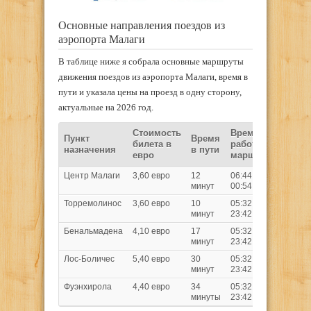
Основные направления поездов из
аэропорта Малаги
В таблице ниже я собрала основные маршруты
движения поездов из аэропорта Малаги, время в
пути и указала цены на проезд в одну сторону,
актуальные на 2026 год.
Стоимость
Время
Пункт
Время
билета в
работы
назначения
в пути
евро
маршрута
Центр Малаги
3,60 евро
12
06:44 –
минут
00:54
Торремолинос
3,60 евро
10
05:32 –
минут
23:42
Бенальмадена
4,10 евро
17
05:32 –
минут
23:42
Лос-Боличес
5,40 евро
30
05:32 –
минут
23:42
Фуэнхирола
4,40 евро
34
05:32 –
минуты
23:42