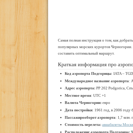
Самая полная инструкция о том, как добрать
популярных морских курортов Черногории. 
составить оптимальный маршрут.
Краткая информация про аэроп
Код аэропорта Подгорицы
: IATA – TG
Международное название аэропорта
: 
Адрес аэропорта:
PP 202 Podgorica, Crn
Местное время
: UTC +1
Валюта Черногории:
евро
Дата постройки
: 1961 год, в 2006 год
Пассажирооборот аэропорта
: 1,7 млн.
Стоимость перелета:
авиабилеты Москв
Расположение аэропорта
Подгорица:
Ч