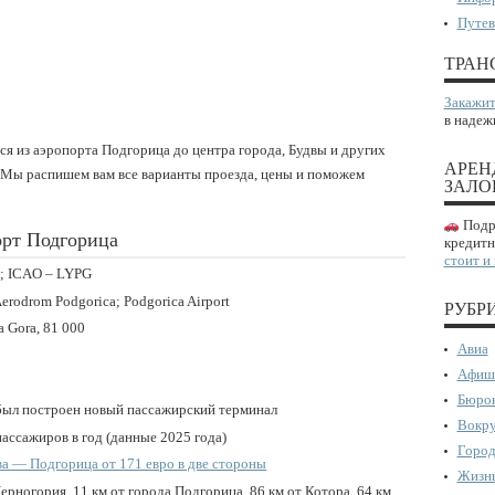
Путев
ТРАН
Закажит
в надеж
ся из аэропорта Подгорица до центра города, Будвы и других
АРЕН
Мы распишем вам все варианты проезда, цены и поможем
ЗАЛО
Подро
орт Подгорица
кредитн
стоит и
D; ICAO – LYPG
Aerodrom Podgorica; Podgorica Airport
РУБР
a Gora, 81 000
Авиа
Афиш
Бюрок
у был построен новый пассажирский терминал
Вокру
 пассажиров в год (данные 2025 года)
Город
а — Подгорица от 171 евро в две стороны
Жизнь
ерногория, 11 км от города Подгорица, 86 км от Котора, 64 км