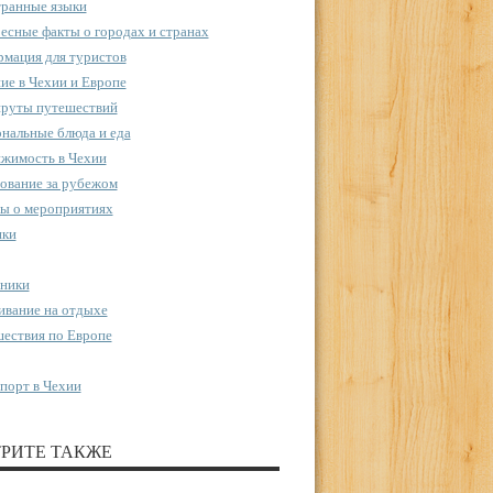
ранные языки
есные факты о городах и странах
мация для туристов
ие в Чехии и Европе
руты путешествий
нальные блюда и еда
жимость в Чехии
ование за рубежом
ы о мероприятиях
пки
ники
вание на отдыхе
ествия по Европе
порт в Чехии
РИТЕ ТАКЖЕ