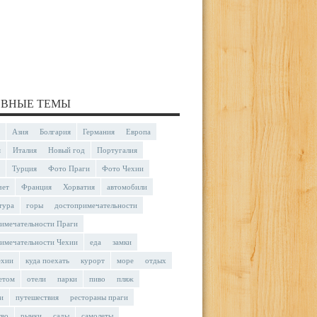
ВНЫЕ ТЕМЫ
Азия
Болгария
Германия
Европа
я
Италия
Новый год
Португалия
Турция
Фото Праги
Фото Чехии
чет
Франция
Хорватия
автомобили
тура
горы
достопримечательности
имечательности Праги
имечательности Чехии
еда
замки
ехии
куда поехать
курорт
море
отдых
етом
отели
парки
пиво
пляж
и
путешествия
рестораны праги
тво
рынки
сады
самолеты