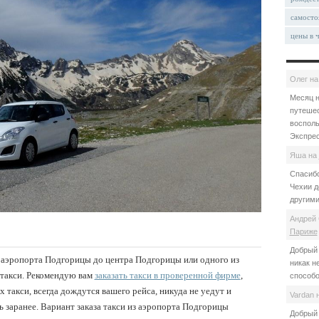
самосто
цены в 
Олег
н
Месяц н
путешес
восполь
Экспрес
Яша
на
Спасибо
Чехии д
другими
Андрей 
Париже
Добрый 
 аэропорта Подгорицы до центра Подгорицы или одного из
никак н
 такси. Рекомендую вам
заказать такси в проверенной фирме
,
способо
х такси, всегда дождутся вашего рейса, никуда не уедут и
Vardan
ь заранее. Вариант заказа такси из аэропорта Подгорицы
Добрый 