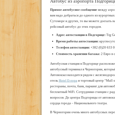
Автобус из аэропорта Подгориц
Прямое автобусное сообщение
между аэро
вам надо добраться до одного из курортных
Сутоморе и других, то вы можете доехать на
рейсовый автобус до этих городов.
Адрес автостанции в Подгорице:
Trg Go
Время работы автостанции:
круглосуто
Телефон автостанции:
+382 (0)20 633 0
Стоимость хранения багажа:
2 Евро в 
Автобусная станция в Подгорице расположен
автобусный терминал в Черногории, которы
Автовокзал находится рядом с железнодоро
отель
Hotel Evropa
и торговый центр “Mall o
рестораны, почта, банк, паркинг для автомо
бесплатный WiFi. Сотрудники станции с рад
вопросов. До центра Подгорицы от автовокз
сердца города – Национального театра.
В Черногории очень много автобусных перев