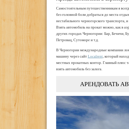
Самостоятельным путешественникам я всегд
без головной боли добраться до места отдых
нестабильного черногорского транспорта, и
Взять автомобиль на прокат можно, как в аэ
других городах Черногории: Бар, Бечичи, Б
Петровац, Сутоморе и т.д.
В Черногории международные компании ломя
машину через сайт
Localrent
, который нахо
местных прокатных контор. Главный плюс т
взять автомобиль без залога.
АРЕНДОВАТЬ АВ