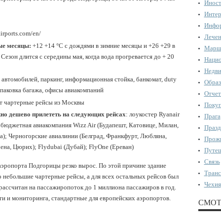
Иност
Интер
Инфор
airports.com/en/
Лечен
ые месяцы:
+12 +14 °С с дождями в зимние месяцы и +26 +29 в
Марш
 Сезон длится с середины мая, когда вода прогревается до + 20
Нацио
Недви
а автомобилей, паркинг, информационная стойка, банкомат, duty
Образ
 упаковка багажа, офисы авиакомпаний
Отчет
т чартерные рейсы из Москвы
Поку
но дешево прилететь на следующих рейсах
: лоукостер Ryanair
Прага
 бюджетная авиакомпания Wizz Air (Будапешт, Катовице, Милан,
Празд
); Черногорские авиалинии (Белград, Франкфурт, Любляна,
Прожи
на, Цюрих); Flydubai (Дубай); FlyOne (Ереван)
Путеш
Связь
аэропорта Подгорицы резко вырос. По этой причине здание
Транс
о небольшие чартерные рейсы, а для всех остальных рейсов был
Чехия
ассчитан на пассажиропоток до 1 миллиона пассажиров в год.
и и мониторинга, стандартные для европейских аэропортов.
СМОТ