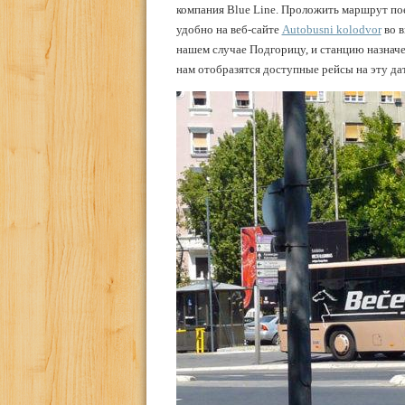
компания Blue Line. Проложить маршрут пое
удобно на веб-сайте
Autobusni kolodvor
во в
нашем случае Подгорицу, и станцию назначе
нам отобразятся доступные рейсы на эту да