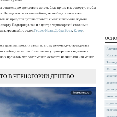
а рекомендую арендовать автомобиль прямо в аэропорту, чтобы
а. Передвигаясь на автомобиле, вы не будете зависеть от
 вам не придется путешествовать с малознакомыми людьми.
ропорту Подгорицы, так и в центре черногорской столицы и
удва, красивый городок
Герцег-Нови
,
Добра Вода
,
Котор
,
ОСНО
т цены на прокат и залог, поэтому рекомендую арендовать
Австрия
дит свободные автомобили только у проверенных надежных
Испани
аких прокатов, что залог можно оставить наличными или можно
Таиланд
Фотоот
ТО В ЧЕРНОГОРИИ ДЕШЕВО
архитек
достопр
достопр
замки ч
отдых л
прогулк
рождес