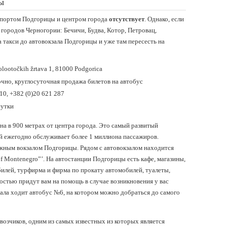
ы
портом Подгорицы и центром города
отсутствует
. Однако, если
 городов Черногории: Бечичи, Будва, Котор, Петровац,
 такси до автовокзала Подгорицы и уже там пересесть на
lootočkih žrtava 1, 81000 Podgorica
чно, круглосуточная продажа билетов на автобус
10, +382 (0)20 621 287
сутки
а в 900 метрах от центра города. Это самый развитый
й ежегодно обслуживает более 1 миллиона пассажиров.
жным вокзалом Подгорицы. Рядом с автовокзалом находится
f Montenegro”’. На автостанции Подгорицы есть кафе, магазины,
билей, турфирма и фирма по прокату автомобилей, туалеты,
остью придут вам на помощь в случае возникновения у вас
ала ходит автобус №6, на котором можно добраться до самого
озчиков, одним из самых известных из которых является