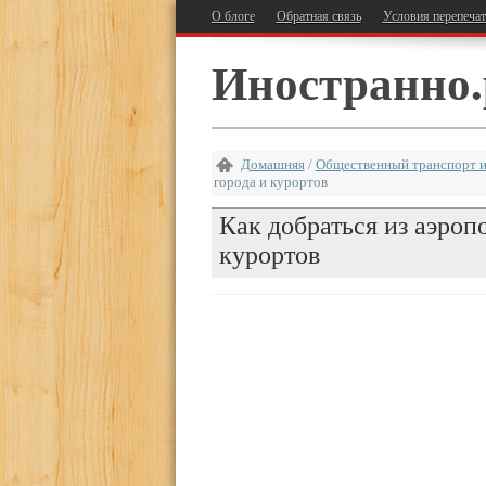
О блоге
Обратная связь
Условия перепеча
Иностранно.
Домашняя
/
Общественный транспорт и
города и курортов
Как добраться из аэроп
курортов