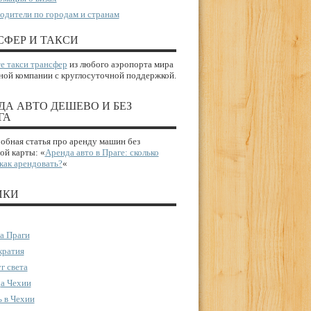
одители по городам и странам
СФЕР И ТАКСИ
е такси трансфер
из любого аэропорта мира
ной компании с круглосуточной поддержкой.
ДА АВТО ДЕШЕВО И БЕЗ
ГА
бная статья про аренду машин без
ой карты: «
Аренда авто в Праге: сколько
 как арендовать?
«
ИКИ
а Праги
ратия
г света
а Чехии
 в Чехии