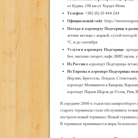
от Будвы, 108 км от Херцег-Нови
Телефон
: +382 (0) 20 444 244
Официальный сайт
: https://montenegro
Погода в аэропорту Подгорица в разн
летние месяцы с жаркой, сухой погодой.
°С, и до сентября
Услуги в аэропорту
Подгорица
: аренд
free, магазин сигарет, кафе, ВИП лаунж,
Из России
в аэропорт Подгорицы летаю
Из Европы в аэропорт Подгорицы мож
(Берлин, Брюссель, Лондон, Стокгольм);
аэропорт Мемминген в Баварии, Варшава
аэропорт Париж Шарль-де-Голль, Рим, Ве
В середине 2000-х годов пассажирооборот 
старого терминала стало обслуживать тольк
построен новый терминал. Новый терминал р
В терминале принимаются меры безопасност