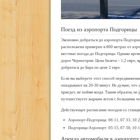
Поезд из аэропорта Подгорицы
Экономно добраться до аэропорта Подгориц
расположена примерно в 800 метрах от аэро
местные поезда до Подгорицы. Однако врем
дорог Черногории. Цена билета – 1,2 евро, 
добраться до Бара по цене 2 евро.
Если вы выберете этот способ передвижения
опаздывают на 20-30 минут. Не думаю, что 
приедет, не пойми когда. Таким образом, не
путешествуете жарким летом с большими че
Действующее расписание поездов со станц
Аэропорт-Подгорица: 06:11, 07:33, 10:29,
Подгорица-Аэропорт: 05:15, 07:50, 10:10,
Аренда автомобиля в аэропорту