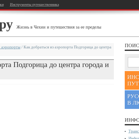
тки
Инструменты путешественника
ру
Жизнь в Чехии и путешествия за ее пределы
ПОИС
 аэропорты
/
Как добраться из аэропорта Подгорица до центра
орта Подгорица до центра города и
ИНС
ПУТ
РУС
В Л
ИНФО
Транс
Инфор