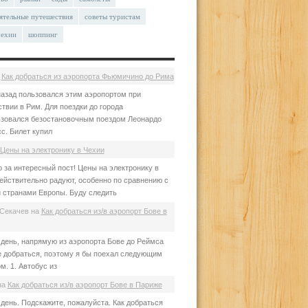
ятельные путешествия
советы туристам
чехии
шоппинг
а
Как добраться из аэропорта Фьюмичино до Рима
азад пользовался этим аэропортом при
твии в Рим. Для поездки до города
зовался безостановочным поездом Леонардо
с. Билет купил
Цены на электронику в Чехии
 за интересный пост! Цены на электронику в
ействительно радуют, особенно по сравнению с
 странами Европы. Буду следить
Секачев
на
Как добраться из/в аэропорт Бове в
день, напрямую из аэропорта Бове до Реймса
е добраться, поэтому я бы поехал следующим
м. 1. Автобус из
на
Как добраться из/в аэропорт Бове в Париже
день. Подскажите, пожалуйста. Как добраться