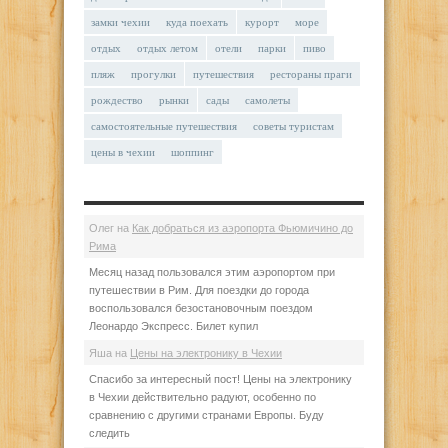
замки чехии
куда поехать
курорт
море
отдых
отдых летом
отели
парки
пиво
пляж
прогулки
путешествия
рестораны праги
рождество
рынки
сады
самолеты
самостоятельные путешествия
советы туристам
цены в чехии
шоппинг
Олег
на
Как добраться из аэропорта Фьюмичино до
Рима
Месяц назад пользовался этим аэропортом при
путешествии в Рим. Для поездки до города
воспользовался безостановочным поездом
Леонардо Экспресс. Билет купил
Яша
на
Цены на электронику в Чехии
Спасибо за интересный пост! Цены на электронику
в Чехии действительно радуют, особенно по
сравнению с другими странами Европы. Буду
следить