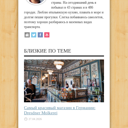
страны. На сегодняшний день я
побывал в 43 странах и в 486
городах. Люблю итальянскую кухню, плавать в море и
долгие пешие прогулки. Слегка побаиваюсь самолетов,
поэтому хорошо разбираюсь в наземных видах
транспорта.
БЛИЗКИЕ ПО ТЕМЕ
Самый красивый магазин в Германии:
Dresdner Molkerei
27.04.2026