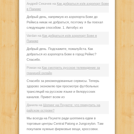
Андрей Секачев
на
Как добраться из/в аэропорт Бове
в Париже
Добрый день, напрямую из аэропорта Бове до
Реймса никак не добраться, поэтому я бы поехал
следующим способом. 1. Автобус из
Vardan
на
Как добраться из/в аэропорт Бове в
Париже
Добрый день. Подскажите, пожалуйста. Как
добраться из аэропорта Бове в город Реймс?
Спасибо.
Роман
на
Как смотреть русское телевидение за
границей онлайн
Спасибо за рекомендованные сервисы. Теперь
здорово экономлю при просмотре футбольных
трансляций на русском языке и белорусских
каналов. Привет всем из
Данила
на
Шопинг на Пхукете: что прикупить на
райском острове?
Мы всегда на Пхукете ради шоппинга едем в
торговые центры Central Patong и Jungceylon. Там
покупаем нужные фирмовые вещи, кроссовки.