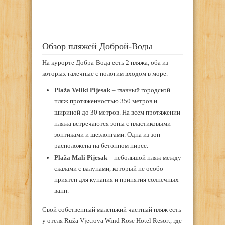
Обзор пляжей Доброй-Воды
На курорте Добра-Вода есть 2 пляжа, оба из
которых галечные с пологим входом в море.
Plaža Veliki Pijesak
– главный городской
пляж протяженностью 350 метров и
шириной до 30 метров. На всем протяжении
пляжа встречаются зоны с пластиковыми
зонтиками и шезлонгами. Одна из зон
расположена на бетонном пирсе.
Plaža Mali Pijesak
– небольшой пляж между
скалами с валунами, который не особо
приятен для купания и принятия солнечных
ванн.
Свой собственный маленький частный пляж есть
у отеля Ruža Vjetrova Wind Rose Hotel Resort, где