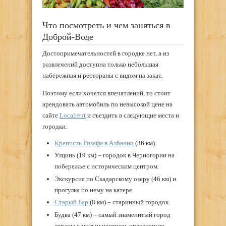
Что посмотреть и чем заняться в
Доброй-Воде
Достопримечательностей в городке нет, а из
развлечений доступна только небольшая
набережная и рестораны с видом на закат.
Поэтому если хочется впечатлений, то стоит
арендовать автомобиль по невысокой цене на
сайте
Localrent
и съездить в следующие места и
городки.
Крепость Розафа в Албании
(36 км).
Улцинь (19 км) – городок в Черногории на
побережье с историческим центром.
Экскурсия по Скадарскому озеру (46 км) и
прогулка по нему на катере
Старый Бар
(8 км) – старинный городок.
Будва (47 км) – самый знаменитый город
страны с милым центром, прекрасным