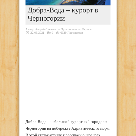
Добра-Вода – курорт в
Черногории
Автор:
Андрей Секачев
в
Путешествия по Европе
22.05.2021
0
6329 Просмотров
Добра-Вода – небольшой курортный городок в
Черногории на побережье Адриатического моря.
В этой статье-отзыве я расскажу о нюансах