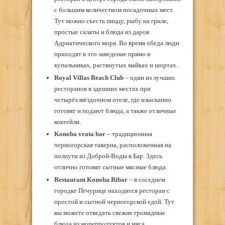
с большим количеством посадочных мест.
Тут можно съесть пиццу, рыбу на гриле,
простые салаты и блюда из даров
Адриатического моря. Во время обеда люди
приходят в это заведение прямо в
купальниках, растянутых майках и шортах.
Royal Villas Beach Club
– один из лучших
ресторанов в здешних местах при
четырёхзвёздочном отеле, где изысканно
готовят и подают блюда, а также отличные
коктейли.
Konoba vrata bar
– традиционная
черногорская таверна, расположенная на
полпути из Доброй-Воды в Бар. Здесь
отлично готовят сытные мясные блюда.
Restaurant Konoba Ribar
– в соседнем
городке Печурице находится ресторан с
простой и сытной черногорской едой. Тут
вы можете отведать свежие громадные
блюда из морепродуктов и мяса.