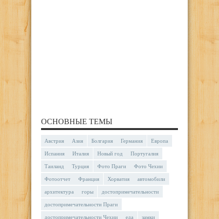
ОСНОВНЫЕ ТЕМЫ
Австрия
Азия
Болгария
Германия
Европа
Испания
Италия
Новый год
Португалия
Таиланд
Турция
Фото Праги
Фото Чехии
Фотоотчет
Франция
Хорватия
автомобили
архитектура
горы
достопримечательности
достопримечательности Праги
достопримечательности Чехии
еда
замки