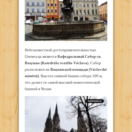
Небезызвестной достопримечательностью
Оломоуца является
Кафедральный Собор св.
Вацлава (Katedrála svatého Václava)
. Собор
расположен на
Вацлавской площади (Václavské
náměstí)
. Высота главной башни собора 100 м,
что делает ее самой высокой новоготической
башней в Чехии.