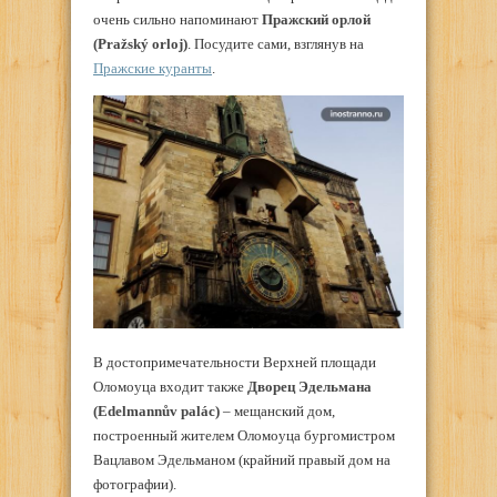
очень сильно напоминают
Пражский орлой
(Pražský orloj)
. Посудите сами, взглянув на
Пражские куранты
.
В достопримечательности Верхней площади
Оломоуца входит также
Дворец Эдельмана
(Edelmannův palác)
– мещанский дом,
построенный жителем Оломоуца бургомистром
Вацлавом Эдельманом (крайний правый дом на
фотографии).