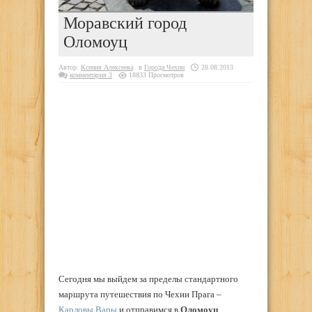
Моравский город
Оломоуц
Автор:
Ксения Алексеева
в
Города Чехии
28.08.2013
комментария 3
18833 Просмотров
Сегодня мы выйдем за пределы стандартного
маршрута путешествия по Чехии Прага –
Карловы Вары
и отправимся в
Оломоуц