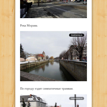
Река Морава.
По городу ездят симпатичные трамваи.