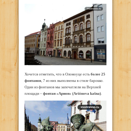
Хочется отметить, что в Оломоуце есть
более 25
фонтанов
, 7 из них выполнены в стиле барокко.
Один из фонтанов мы запечатлели на Верхней
площади –
фонтан «Арион» (Ariónova kašna)
.