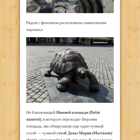
Рядом с фонтаном расположена симпатичная
черепаха.
На близлежащей
Нижней площади (Dolní
náměstí)
, в которую переходит Верхняя
площадь, мы обнаружили еще один чумной
столб — чумной
столб Девы Марии (Mariánský
sloup)
, относящийся к 18-ому веку. К сожалению,