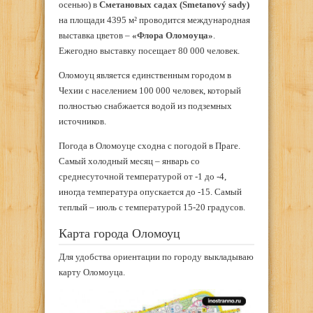
осенью) в
Сметановых садах (Smetanový sady)
на площади 4395 м² проводится международная
выставка цветов –
«Флора Оломоуца»
.
Ежегодно выставку посещает 80 000 человек.
Оломоуц является единственным городом в
Чехии с населением 100 000 человек, который
полностью снабжается водой из подземных
источников.
Погода в Оломоуце сходна с погодой в Праге.
Самый холодный месяц – январь со
среднесуточной температурой от -1 до -4,
иногда температура опускается до -15. Самый
теплый – июль с температурой 15-20 градусов.
Карта города Оломоуц
Для удобства ориентации по городу выкладываю
карту Оломоуца.