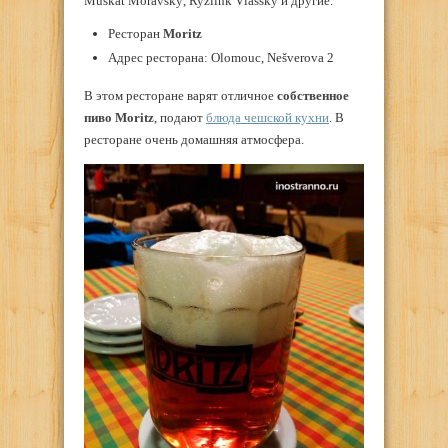
Muškát Moravský, Ryzlink Vlašský и другие.
Ресторан
Moritz
Адрес ресторана: Olomouc, Nešverova 2
В этом ресторане варят отличное
собственное
пиво Moritz
, подают
блюда чешской кухни
. В
ресторане очень домашняя атмосфера.