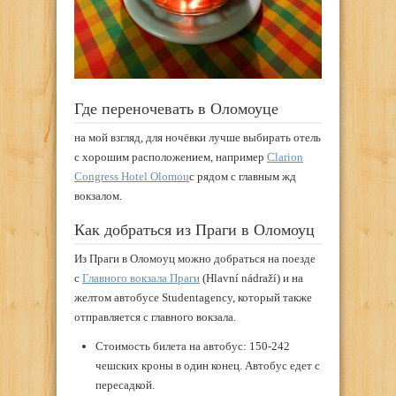
Где переночевать в Оломоуце
на мой взгляд, для ночёвки лучше выбирать отель
с хорошим расположением, например
Clarion
Congress Hotel Olomou
c рядом с главным жд
вокзалом.
Как добраться из Праги в Оломоуц
Из Праги в Оломоуц можно добраться на поезде
с
Главного вокзала Праги
(Hlavní nádraží) и на
желтом автобусе Studentagency, который также
отправляется с главного вокзала.
Стоимость билета на автобус: 150-242
чешских кроны в один конец. Автобус едет с
пересадкой.