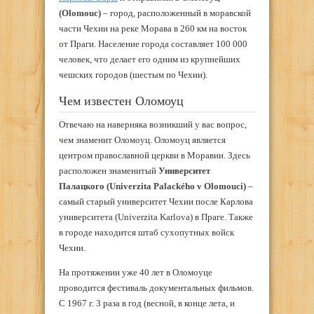
(Olomouc)
– город, расположенный в моравской
части Чехии на реке Морава в 260 км на восток
от Праги. Население города составляет 100 000
человек, что делает его одним из крупнейших
чешских городов (шестым по Чехии).
Чем известен Оломоуц
Отвечаю на наверняка возникший у вас вопрос,
чем знаменит Оломоуц. Оломоуц является
центром православной церкви в Моравии. Здесь
расположен знаменитый
Университет
Палацкого (Univerzita Palackého v Olomouci)
–
самый старый университет Чехии после Карлова
университета (Univerzita Karlova) в Праге. Также
в городе находится штаб сухопутных войск
Чехии.
На протяжении уже 40 лет в Оломоуце
проводится фестиваль документальных фильмов.
С 1967 г. 3 раза в год (весной, в конце лета, и