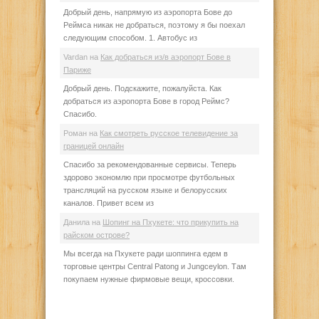
Добрый день, напрямую из аэропорта Бове до
Реймса никак не добраться, поэтому я бы поехал
следующим способом. 1. Автобус из
Vardan
на
Как добраться из/в аэропорт Бове в
Париже
Добрый день. Подскажите, пожалуйста. Как
добраться из аэропорта Бове в город Реймс?
Спасибо.
Роман
на
Как смотреть русское телевидение за
границей онлайн
Спасибо за рекомендованные сервисы. Теперь
здорово экономлю при просмотре футбольных
трансляций на русском языке и белорусских
каналов. Привет всем из
Данила
на
Шопинг на Пхукете: что прикупить на
райском острове?
Мы всегда на Пхукете ради шоппинга едем в
торговые центры Central Patong и Jungceylon. Там
покупаем нужные фирмовые вещи, кроссовки.