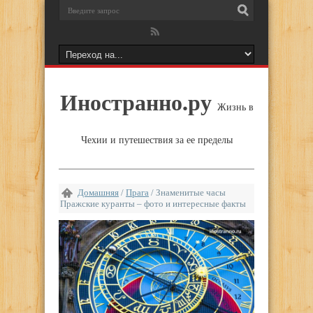
Иностранно.ру
Жизнь в
Чехии и путешествия за ее пределы
Домашняя
/
Прага
/
Знаменитые часы
Пражские куранты – фото и интересные факты