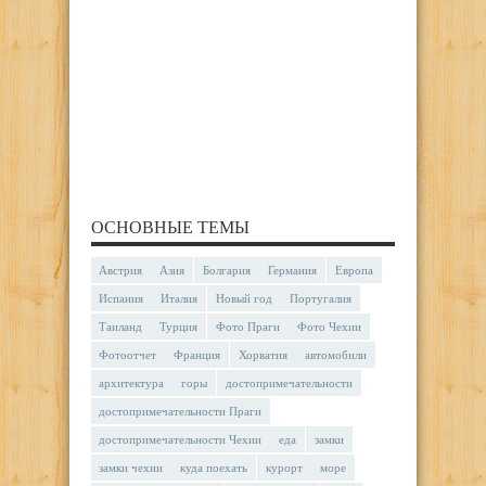
ОСНОВНЫЕ ТЕМЫ
Австрия
Азия
Болгария
Германия
Европа
Испания
Италия
Новый год
Португалия
Таиланд
Турция
Фото Праги
Фото Чехии
Фотоотчет
Франция
Хорватия
автомобили
архитектура
горы
достопримечательности
достопримечательности Праги
достопримечательности Чехии
еда
замки
замки чехии
куда поехать
курорт
море