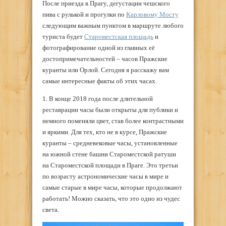
После приезда в Прагу, дегустации чешского
пива с рулькой и прогулки по
Карловому Мосту
следующим важным пунктом в маршруте любого
туриста будет
Староместская площадь
и
фотографирование одной из главных её
достопримечательностей – часов Пражские
куранты или Орлой. Сегодня я расскажу вам
самые интересные факты об этих часах.
1. В конце 2018 года после длительной
реставрации часы были открыты для публики и
немного поменяли цвет, став более контрастными
и яркими. Для тех, кто не в курсе, Пражские
куранты – средневековые часы, установленные
на южной стене башни Староместской ратуши
на Староместской площади в Праге. Это третьи
по возрасту астрономические часы в мире и
самые старые в мире часы, которые продолжают
работать! Можно сказать, что это одно из чудес
света.