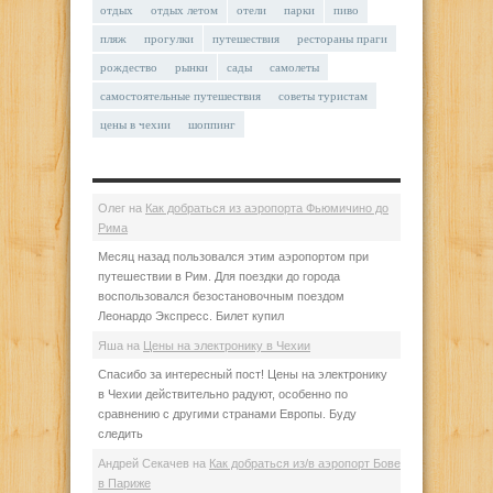
отдых
отдых летом
отели
парки
пиво
пляж
прогулки
путешествия
рестораны праги
рождество
рынки
сады
самолеты
самостоятельные путешествия
советы туристам
цены в чехии
шоппинг
Олег
на
Как добраться из аэропорта Фьюмичино до
Рима
Месяц назад пользовался этим аэропортом при
путешествии в Рим. Для поездки до города
воспользовался безостановочным поездом
Леонардо Экспресс. Билет купил
Яша
на
Цены на электронику в Чехии
Спасибо за интересный пост! Цены на электронику
в Чехии действительно радуют, особенно по
сравнению с другими странами Европы. Буду
следить
Андрей Секачев
на
Как добраться из/в аэропорт Бове
в Париже