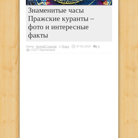
Знаменитые часы
Пражские куранты –
фото и интересные
факты
Автор:
Андрей Секачев
в
Прага
07.03.2019
0
25557 Просмотров