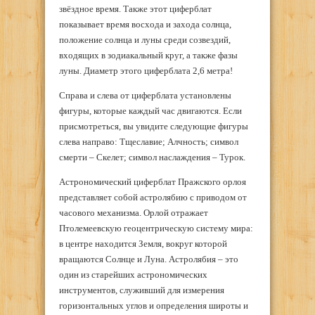
звёздное время. Также этот циферблат
показывает время восхода и захода солнца,
положение солнца и луны среди созвездий,
входящих в зодиакальный круг, а также фазы
луны. Диаметр этого циферблата 2,6 метра!
Справа и слева от циферблата установлены
фигуры, которые каждый час двигаются. Если
присмотреться, вы увидите следующие фигуры
слева направо: Тщеславие; Алчность; символ
смерти – Скелет; символ наслаждения – Турок.
Астрономический циферблат Пражского орлоя
представляет собой астролябию с приводом от
часового механизма. Орлой отражает
Птолемеевскую геоцентрическую систему мира:
в центре находится Земля, вокруг которой
вращаются Солнце и Луна. Астролябия – это
один из старейших астрономических
инструментов, служивший для измерения
горизонтальных углов и определения широты и