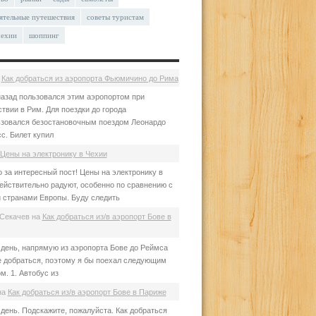
ятельные путешествия
советы туристам
чехии
шоппинг
а
Как добраться из аэропорта Фьюмичино до Рима
азад пользовался этим аэропортом при
твии в Рим. Для поездки до города
зовался безостановочным поездом Леонардо
с. Билет купил
Цены на электронику в Чехии
 за интересный пост! Цены на электронику в
ействительно радуют, особенно по сравнению с
 странами Европы. Буду следить
Секачев
на
Как добраться из/в аэропорт Бове в
день, напрямую из аэропорта Бове до Реймса
е добраться, поэтому я бы поехал следующим
м. 1. Автобус из
на
Как добраться из/в аэропорт Бове в Париже
день. Подскажите, пожалуйста. Как добраться