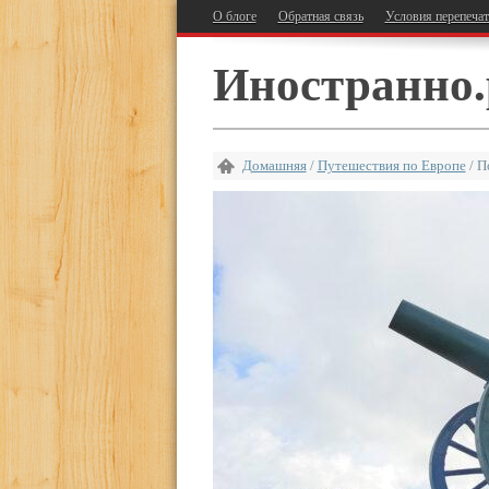
О блоге
Обратная связь
Условия перепеча
Иностранно.
Домашняя
/
Путешествия по Европе
/
П