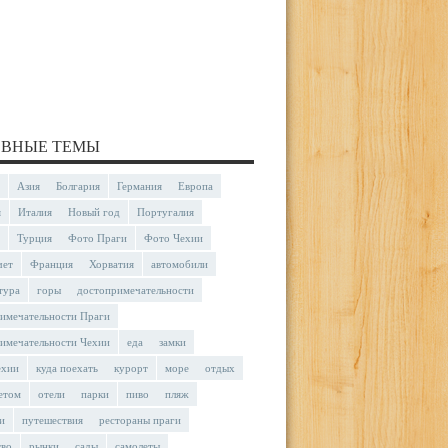
ВНЫЕ ТЕМЫ
Азия
Болгария
Германия
Европа
я
Италия
Новый год
Португалия
Турция
Фото Праги
Фото Чехии
чет
Франция
Хорватия
автомобили
тура
горы
достопримечательности
имечательности Праги
имечательности Чехии
еда
замки
ехии
куда поехать
курорт
море
отдых
етом
отели
парки
пиво
пляж
и
путешествия
рестораны праги
тво
рынки
сады
самолеты