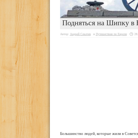
Подняться на Шипку в 
Автор:
Андрей Секачев
в
Путешествия по Европе
28
Большинство людей, которые жили в Советск