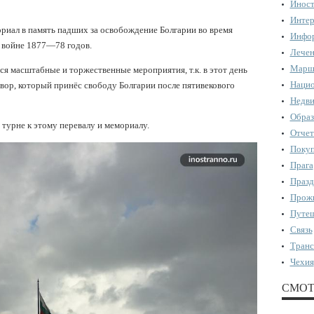
Иност
Интер
ориал в память падших за освобождение Болгарии во время
Инфор
 войне 1877—78 годов.
Лечен
Марш
ся масштабные и торжественные мероприятия, т.к. в этот день
Нацио
ор, который принёс свободу Болгарии после пятивекового
Недви
Образ
 турне к этому перевалу и мемориалу.
Отчет
Поку
Прага
Празд
Прожи
Путеш
Связь
Транс
Чехия
СМОТ