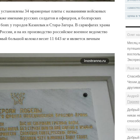
самосто
й установлены 34 мраморные плиты с названиями войсковых
цены в 
акже именами русских солдатов и офицеров, и болгарских
боях у городов Казанлык и Стара-Загора. В саркофагах храма
 России, и на их производство российское военное ведомство
Олег
н
мый большой колокол весит 11 643 кг и является личным
Месяц н
путешес
восполь
Экспрес
Яша
на
Спасибо
Чехии д
другими
Андрей 
Париже
Добрый 
никак н
способо
Vardan
Добрый 