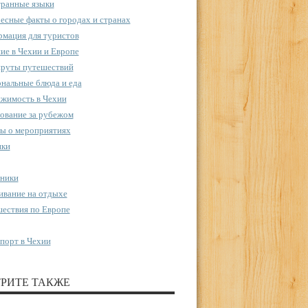
ранные языки
есные факты о городах и странах
мация для туристов
ие в Чехии и Европе
руты путешествий
нальные блюда и еда
жимость в Чехии
ование за рубежом
ы о мероприятиях
пки
ники
вание на отдыхе
ествия по Европе
порт в Чехии
РИТЕ ТАКЖЕ