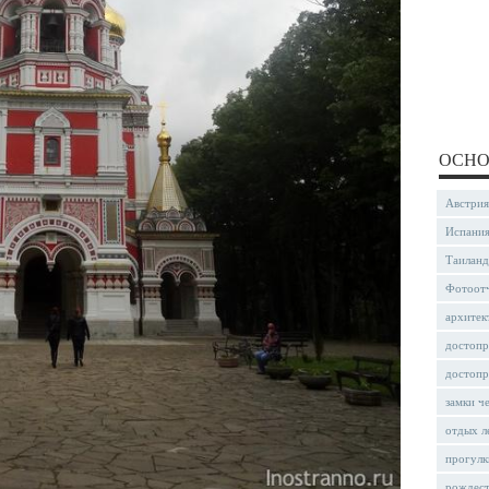
ОСНО
Австрия
Испани
Таиланд
Фотоот
архитек
достопр
достопр
замки ч
отдых л
прогулк
рождес