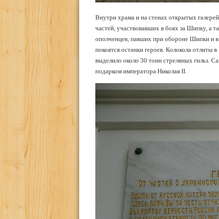
Внутри храма и на стенах открытых галере
частей, участвовавших в боях за Шипку, а т
ополченцев, павших при обороне Шипки и в 
покоятся останки героев. Колокола отлиты в
выделило около 30 тонн стреляных гильз. Са
подарком императора Николая II.