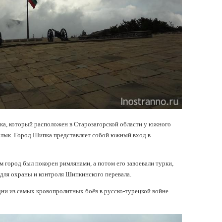
ка, который расположен в Старозагорской области у южного
занлык. Город Шипка представляет собой южный вход в
м город был покорен римлянами, а потом его завоевали турки,
 для охраны и контроля Шипкинского перевала.
ни из самых кровопролитных боёв в русско-турецкой войне