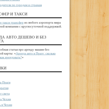
одители по городам и странам
СФЕР И ТАКСИ
е такси трансфер
из любого аэропорта мира
ной компании с круглосуточной поддержкой.
ДА АВТО ДЕШЕВО И БЕЗ
ГА
бная статья про аренду машин без
ой карты: «
Аренда авто в Праге: сколько
 как арендовать?
«
ИКИ
а Праги
ратия
г света
а Чехии
 в Чехии