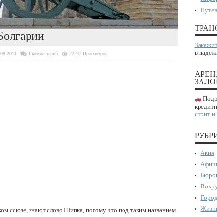
Путев
ТРАН
Болгарии
Закажит
в надеж
.08.2013
1 комментарий
22237 Просмотров
АРЕН
ЗАЛО
Подро
кредитн
стоит и
РУБР
Авиа
Афиш
Бюрок
Вокру
Город
Жизнь
ом союзе, знают слово Шипка, потому что под таким названием