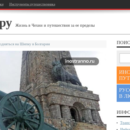
тки
Инструменты путешественника
ру
Жизнь в Чехии и путешествия за ее пределы
ПОИС
одняться на Шипку в Болгарии
ИНС
ПУТ
РУС
В Л
ИНФО
Транс
Инфор