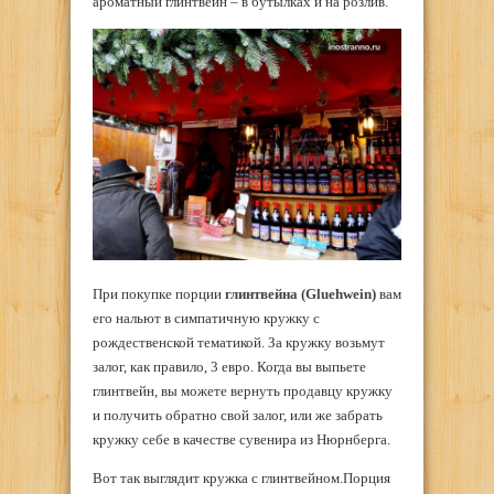
ароматный глинтвейн – в бутылках и на розлив.
При покупке порции
глинтвейна (Gluehwein)
вам
его нальют в симпатичную кружку с
рождественской тематикой. За кружку возьмут
залог, как правило, 3 евро. Когда вы выпьете
глинтвейн, вы можете вернуть продавцу кружку
и получить обратно свой залог, или же забрать
кружку себе в качестве сувенира из Нюрнберга.
Вот так выглядит кружка с глинтвейном.Порция