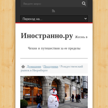
Иностранно.ру
Жизнь в
Чехии и путешествия за ее пределы
Домашняя
/
Праздники
/
Рождественский
рынок в Нюрнберге