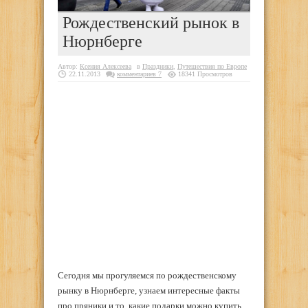
Рождественский рынок в
Нюрнберге
Автор:
Ксения Алексеева
в
Праздники
,
Путешествия по Европе
22.11.2013
комментариев 7
18341 Просмотров
Сегодня мы прогуляемся по рождественскому
рынку в Нюрнберге, узнаем интересные факты
про пряники и то, какие подарки можно купить