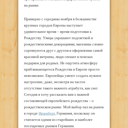
на рынке.
Примерно с середины ноября в большинстве
крупных городов Европы наступает
удивительное время – время подготовки к
Рождеству. Улицы украшают подсветкой и
рождественскими декорациями, магазины словно
соревнуются друг с другом в оформлении самой
красивой витрины, люди спешат в поисках
подарков для родных. Не ощутить атмосферу
приближающегося Рождества в Европе просто
невозможно. Европейцы умеют создать нужное
настроение, даже, несмотря на частое
отсутствие такого важного атрибута, как снег.
Сегодня я хочу рассказать вам о важной
составляющей европейского рождества – о
рождественском рынке. Мой выбор пал на рынок
в городе
Нюрнберг
, Германия, поскольку он
считается одним из старейших и наиболее
посещаемых рынков Германии.