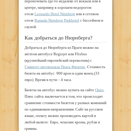
переночевать где-то недалеко от вокзала или в
центре, например в хорошем недорогом
отеле
Leonardo Hotel Nürnberg
или в сетевом
отеле
Ramada Nürnberg Parkhotel
с бассейном и
сауной.
Как добраться до Нюрнберга?
Добраться до Нюрнберга из Праги можно на
жёлтом автобусе Regiojet или Flixbus
(крупнейший европейский перевозчик) с
Главного автовокзала Прага Флоренс
. Стоимость
билета на автобус: 900 крон в один конец (33
евро). Время в пути – 4 часа.
Билеты на автобус можно купить на сайте
Omio
.
Плюс сайта заключается в том, что происходит
сравнение стоимости билетов у разных компаний
по одинаковым направлениям. Сайт на русском
языке, оплату можно производить картой в
любой валюте: Евро, чешские кроны, рубли и
гривны.