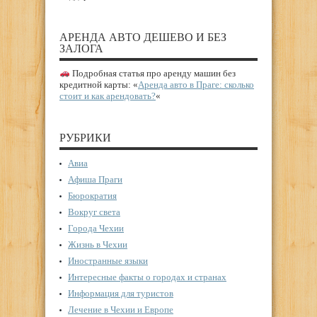
АРЕНДА АВТО ДЕШЕВО И БЕЗ
ЗАЛОГА
Подробная статья про аренду машин без
кредитной карты: «
Аренда авто в Праге: сколько
стоит и как арендовать?
«
РУБРИКИ
Авиа
Афиша Праги
Бюрократия
Вокруг света
Города Чехии
Жизнь в Чехии
Иностранные языки
Интересные факты о городах и странах
Информация для туристов
Лечение в Чехии и Европе