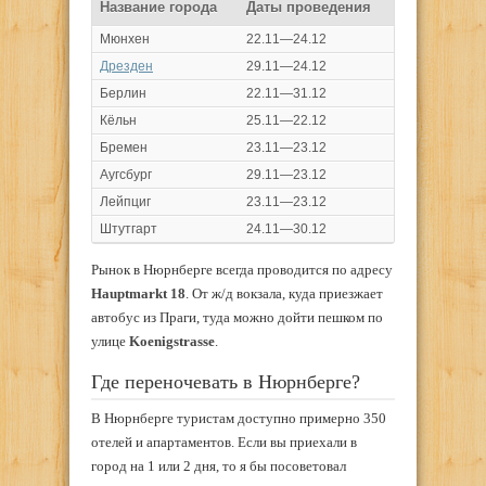
Название города
Даты проведения
Мюнхен
22.11
—
24.12
Дрезден
29.11
—
24.12
Берлин
22.11
—
31.12
Кёльн
25.11
—
22.12
Бремен
23.11
—
23.12
Аугсбург
29.11
—
23.12
Лейпциг
23.11
—
23.12
Штутгарт
24.11
—
30.12
Рынок в Нюрнберге всегда проводится по адресу
Hauptmarkt 18
. От ж/д вокзала, куда приезжает
автобус из Праги, туда можно дойти пешком по
улице
Koenigstrasse
.
Где переночевать в Нюрнберге?
В Нюрнберге туристам доступно примерно 350
отелей и апартаментов. Если вы приехали в
город на 1 или 2 дня, то я бы посоветовал