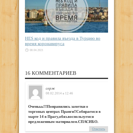
HES код и правила въезда в Турцию во
время коронавируса
08.04.2021
16 КОММЕНТАРИЕВ
серж
08.02.2014 в 12:46
Оченььь!!!Понравились заметки о
торговых центрах Пранги!!Собираемся в
марте 14 в Прагу,обяз.воспользуемся
предложенным матириалом.СПАСИБО.
Ответить