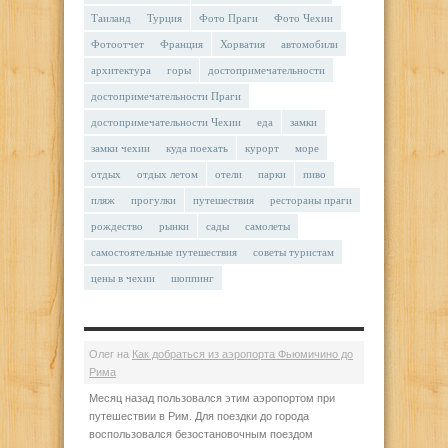
Таиланд
Турция
Фото Праги
Фото Чехии
Фотоотчет
Франция
Хорватия
автомобили
архитектура
горы
достопримечательности
достопримечательности Праги
достопримечательности Чехии
еда
замки
замки чехии
куда поехать
курорт
море
отдых
отдых летом
отели
парки
пиво
пляж
прогулки
путешествия
рестораны праги
рождество
рынки
сады
самолеты
самостоятельные путешествия
советы туристам
цены в чехии
шоппинг
Олег
на
Как добраться из аэропорта Фьюмичино до
Рима
Месяц назад пользовался этим аэропортом при
путешествии в Рим. Для поездки до города
воспользовался безостановочным поездом