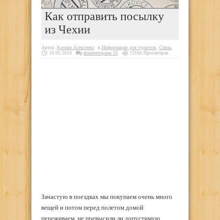
Как отправить посылку
из Чехии
Автор:
Ксения Алексеева
в
Информация для туристов
,
Связь
10.01.2014
комментариев 16
72166 Просмотров
Зачастую в поездках мы покупаем очень много
вещей и потом перед полетом домой
переживаем, не превысили ли допустимую