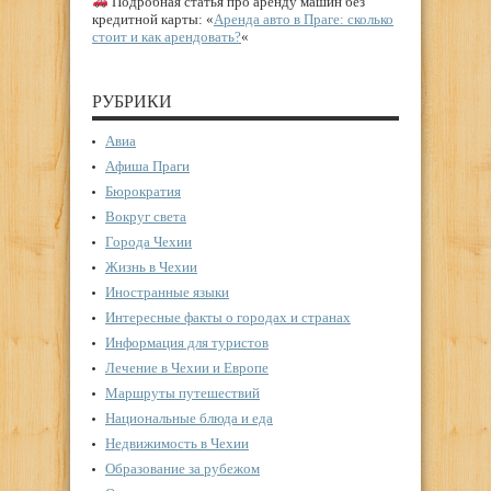
Подробная статья про аренду машин без
кредитной карты: «
Аренда авто в Праге: сколько
стоит и как арендовать?
«
РУБРИКИ
Авиа
Афиша Праги
Бюрократия
Вокруг света
Города Чехии
Жизнь в Чехии
Иностранные языки
Интересные факты о городах и странах
Информация для туристов
Лечение в Чехии и Европе
Маршруты путешествий
Национальные блюда и еда
Недвижимость в Чехии
Образование за рубежом