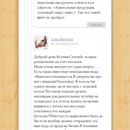
пересылки продуктов, в нем есть и
алкоголь: «Алкогольная продукция,
этиловый спирт, пиво;». Так что такой
финт не пройдет.
Ответить
Lena Hurgina
04.10.2016 в 14:03
Добрый день Ксения.Спасибо за ваше
разъяснение на счёт посылок.
Меня очень интересует один вопрос…
Есть такая известная чешская мин.вода
«Винсента»называется.Я уверена вы про
неё слышали(Vinsenzka). Я хотела бы
узнать можно ли её послать с чешской
почты?Её очень хорошо делать
ингаляции для дыхательных путей(и не
только),вот я и хотела купить несколько
ящиков и с почты послать.надо
учитывать что каждая
бутылка700мг.тоесть ящик может быть за
8кг.если вообще можно отправлять эту
мин воду.за пределы Чехии.Я понимаю