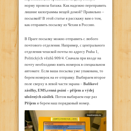
норму провоза багажа. Как надежно переправить
лишние килограммы вещей домой? Правильно –
посылкой! В этой статье я расскажу вам о том,
как отправить посылку из Чехии в Россию.
В Праге посылку можно отправить с любого
почтового отделения. Например, с центрального
отделения чешской почты по адресу Praha 1,
Politických vězňů 909/4. Сначала при входе на
почту необходимо взять номерок в специальном
автомате. Если ваша посылка уже упакована, то
берем номерок на ее отправку. Выбираем второе
поле сверху в левой части экрана –
Balikové
zásilky, EMS,cenná psání – příjem a výdej
uložených zásilek
. Потом выбираем еще раз
Příjem
и берем наш порядковый номер.