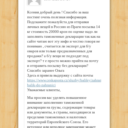
Ксения добрый день ! Спасибо за ваш
постинг очень полезная информация.
Подскажите пожалуйста для отправки
личных вещей в Россию из Праги посылка 14
кг стоимость 20000 крон по оценке надо ли
заполнять таможенные декларации так как на
сайте читаю вот эту инфо и честно говоря не
понимаю , считается ли экспорт для б/у
оваров или только предназначенных для
продажи? а б/у вещи не подходят под
экспорт? т е просто можно прийти на почту
и отправить посылку без декларации?
Спасибо заранее Ольга
Здесь я привела выдержку с сайта почты
https://www.ceskaposta.cz/sluzby/baliky/zahranici/cenny-
balik-do-zahranici
Уважаемые клиенты,
Мы просим вас уделять повышенное
внимание заполнению таможенной
декларации на грузы, содержащие товары
или документы, в страны, находящиеся за
пределами таможенных и налоговых
территорий Европейского Союза. Его
неточное или неполное завершение может