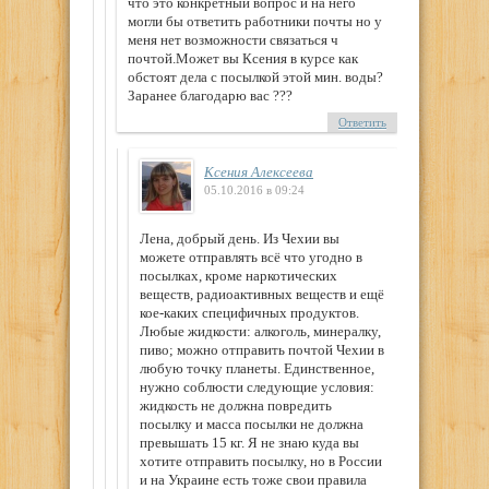
что это конкретный вопрос и на него
могли бы ответить работники почты но у
меня нет возможности связаться ч
почтой.Может вы Ксения в курсе как
обстоят дела с посылкой этой мин. воды?
Заранее благодарю вас ???
Ответить
Ксения Алексеева
05.10.2016 в 09:24
Лена, добрый день. Из Чехии вы
можете отправлять всё что угодно в
посылках, кроме наркотических
веществ, радиоактивных веществ и ещё
кое-каких специфичных продуктов.
Любые жидкости: алкоголь, минералку,
пиво; можно отправить почтой Чехии в
любую точку планеты. Единственное,
нужно соблюсти следующие условия:
жидкость не должна повредить
посылку и масса посылки не должна
превышать 15 кг. Я не знаю куда вы
хотите отправить посылку, но в России
и на Украине есть тоже свои правила