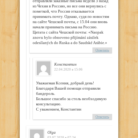
отправляли заказные письма недели 3 назад
из Чехии в Россию, но все они вернулись с
пометкой, что Россия отказывается
принимать почту. Однако, судя по новостям
на сайте Чешской почты, с 15.04 они вновь
начали принимать письма на Россию.
Цитата с сайта Чешской почты: «Naopak
znovu bylo obnoveno přijímání zásilek
odesílaných do Ruska a do Saudské Arábie.»
Ответить
Константин
22.04.2020 в 15:06
Уважаемая Ксения, добрый день!
Благодаря Вашей помощи отправили
бандероль.
Большое спасибо за столь необходимую
консультацию.
С уважением, Константин
Ответить
Olga
03.07.2020 в 07:24