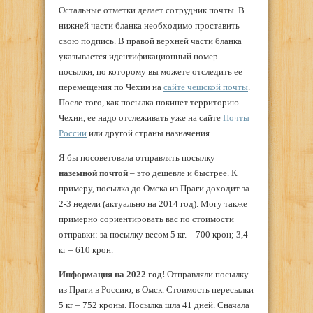
Остальные отметки делает сотрудник почты. В
нижней части бланка необходимо проставить
свою подпись. В правой верхней части бланка
указывается идентификационный номер
посылки, по которому вы можете отследить ее
перемещения по Чехии на
сайте чешской почты
.
После того, как посылка покинет территорию
Чехии, ее надо отслеживать уже на сайте
Почты
России
или другой страны назначения.
Я бы посоветовала отправлять посылку
наземной почтой
– это дешевле и быстрее. К
примеру, посылка до Омска из Праги доходит за
2-3 недели (актуально на 2014 год). Могу также
примерно сориентировать вас по стоимости
отправки: за посылку весом 5 кг. – 700 крон; 3,4
кг – 610 крон.
Информация на 2022 год!
Отправляли посылку
из Праги в Россию, в Омск. Стоимость пересылки
5 кг – 752 кроны. Посылка шла 41 дней. Сначала