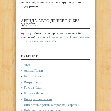
мира в надежной компании с круглосуточной
поддержкой.
АРЕНДА АВТО ДЕШЕВО И БЕЗ
ЗАЛОГА
Подробная статья про аренду машин без
кредитной карты: «
Аренда авто в Праге: сколько
стоит и как арендовать?
«
РУБРИКИ
Авиа
Афиша Праги
Бюрократия
Вокруг света
Города Чехии
Жизнь в Чехии
Иностранные языки
Интересные факты о городах и странах
Информация для туристов