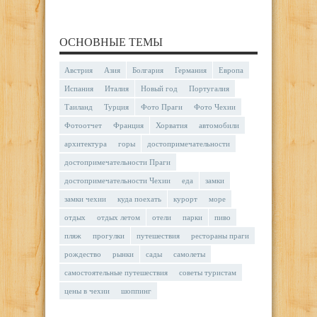
ОСНОВНЫЕ ТЕМЫ
Австрия
Азия
Болгария
Германия
Европа
Испания
Италия
Новый год
Португалия
Таиланд
Турция
Фото Праги
Фото Чехии
Фотоотчет
Франция
Хорватия
автомобили
архитектура
горы
достопримечательности
достопримечательности Праги
достопримечательности Чехии
еда
замки
замки чехии
куда поехать
курорт
море
отдых
отдых летом
отели
парки
пиво
пляж
прогулки
путешествия
рестораны праги
рождество
рынки
сады
самолеты
самостоятельные путешествия
советы туристам
цены в чехии
шоппинг