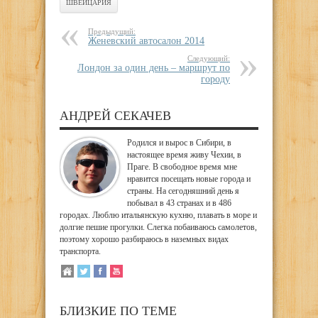
ШВЕЙЦАРИЯ
Предыдущий:
Женевский автосалон 2014
Следующий:
Лондон за один день – маршрут по
городу
АНДРЕЙ СЕКАЧЕВ
Родился и вырос в Сибири, в
настоящее время живу Чехии, в
Праге. В свободное время мне
нравится посещать новые города и
страны. На сегодняшний день я
побывал в 43 странах и в 486
городах. Люблю итальянскую кухню, плавать в море и
долгие пешие прогулки. Слегка побаиваюсь самолетов,
поэтому хорошо разбираюсь в наземных видах
транспорта.
БЛИЗКИЕ ПО ТЕМЕ