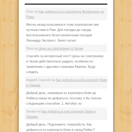
Олег
на
Как добраться из аэропорта Фьюмичино до
Рима
Месяц назад пользовался этим аэропортом при
путешествии в Рим. Для поездки до города
воспользовался безостановочным поездом
Леонардо Экспресс. Билет купил
Яша
на
Цены на электронику в Чехии
Спасибо за интересный пост! Цены на электронику
в Чехии действительно радуют, особенно по
сравнению с другими странами Европы. Буду
следить
Андрей Секачев
на
Как добраться из/в аэропорт Бове
в Париже
Добрый день, напрямую из аэропорта Бове до
Реймса никак не добраться, поэтому я бы поехал
следующим способом. 1. Автобус из
Vardan
на
Как добраться из/в аэропорт Бове в
Париже
Добрый день. Подскажите, пожалуйста. Как
добраться из аэропорта Бове в город Реймс?