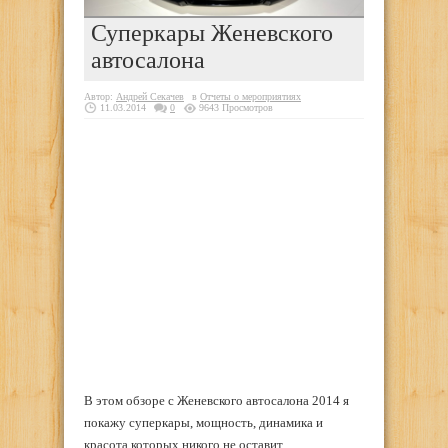
Суперкары Женевского
автосалона
Автор:
Андрей Секачев
в
Отчеты о мероприятиях
11.03.2014
0
9643 Просмотров
В этом обзоре с Женевского автосалона 2014 я
покажу суперкары, мощность, динамика и
красота которых никого не оставит