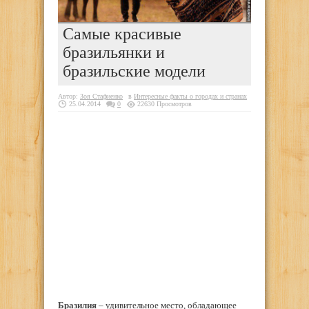
Самые красивые
бразильянки и
бразильские модели
Автор:
Зоя Стафиенко
в
Интересные факты о городах и странах
25.04.2014
0
22630 Просмотров
Бразилия
– удивительное место, обладающее