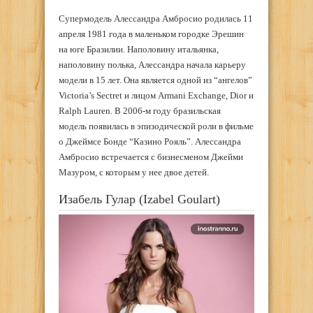
Супермодель Алессандра Амбросио родилась 11
апреля 1981 года в маленьком городке Эрешин
на юге Бразилии. Наполовину итальянка,
наполовину полька, Алессандра начала карьеру
модели в 15 лет. Она является одной из “ангелов”
Victoria’s Sectret и лицом Armani Exchange, Dior и
Ralph Lauren. В 2006-м году бразильская
модель появилась в эпизодической роли в фильме
о Джеймсе Бонде “Казино Рояль”. Алессандра
Амбросио встречается с бизнесменом Джейми
Мазуром, с которым у нее двое детей.
Изабель Гулар (Izabel Goulart)