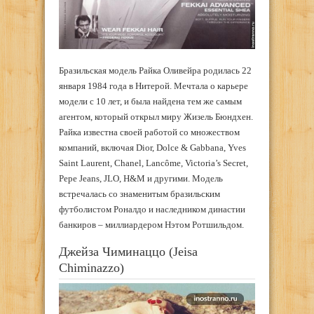
Бразильская модель Райка Оливейра родилась 22
января 1984 года в Нитерой. Мечтала о карьере
модели с 10 лет, и была найдена тем же самым
агентом, который открыл миру Жизель Бюндхен.
Райка известна своей работой со множеством
компаний, включая Dior, Dolce & Gabbana, Yves
Saint Laurent, Chanel, Lancôme, Victoria’s Secret,
Pepe Jeans, JLO, H&M и другими. Модель
встречалась со знаменитым бразильским
футболистом Роналдо и наследником династии
банкиров – миллиардером Нэтом Ротшильдом.
Джейза Чиминаццо (Jeisa
Chiminazzo)