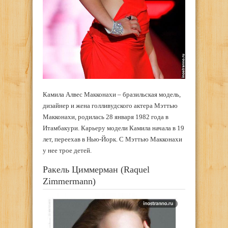
Камила Алвес Макконахи – бразильская модель,
дизайнер и жена голливудского актера Мэттью
Макконахи, родилась 28 января 1982 года в
Итамбакури. Карьеру модели Камила начала в 19
лет, переехав в Нью-Йорк. С Мэттью Макконахи
у нее трое детей.
Ракель Циммерман (Raquel
Zimmermann)