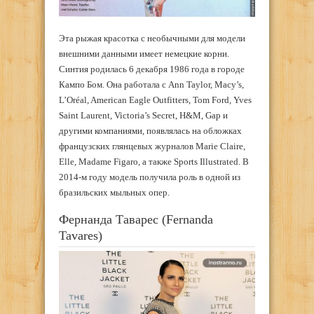
Эта рыжая красотка с необычными для модели
внешними данными имеет немецкие корни.
Синтия родилась 6 декабря 1986 года в городе
Кампо Бом. Она работала с Ann Taylor, Macy’s,
L’Oréal, American Eagle Outfitters, Tom Ford, Yves
Saint Laurent, Victoria’s Secret, H&M, Gap и
другими компаниями, появлялась на обложках
французских глянцевых журналов Marie Claire,
Elle, Madame Figaro, а также Sports Illustrated. В
2014-м году модель получила роль в одной из
бразильских мыльных опер.
Фернанда Таварес (Fernanda
Tavares)