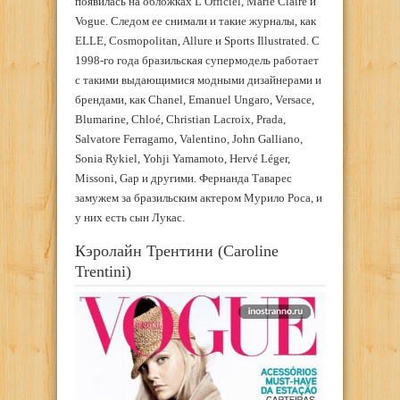
появилась на обложках L’Officiel, Marie Claire и
Vogue. Следом ее снимали и такие журналы, как
ELLE, Cosmopolitan, Allure и Sports Illustrated. С
1998-го года бразильская супермодель работает
с такими выдающимися модными дизайнерами и
брендами, как Chanel, Emanuel Ungaro, Versace,
Blumarine, Chloé, Christian Lacroix, Prada,
Salvatore Ferragamo, Valentino, John Galliano,
Sonia Rykiel, Yohji Yamamoto, Hervé Léger,
Missoni, Gap и другими. Фернанда Таварес
замужем за бразильским актером Мурило Роса, и
у них есть сын Лукас.
Кэролайн Трентини (Caroline
Trentini)