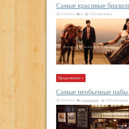
Самые красивые бразиль
25.04.2014
0
22632 Просмотров
Продолжение »
Самые необычные пабы
18.04.2014
1 комментарий
32370 Просмотров