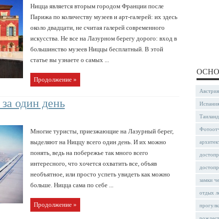
Ницца является вторым городом Франции после
Парижа по количеству музеев и арт-галерей: их здесь
около двадцати, не считая галерей современного
искусства. Не все на Лазурном берегу дорого: вход в
большинство музеев Ниццы бесплатный. В этой
статье вы узнаете о самых ...
ОСНО
Продолжение »
Австрия
 за один день
Испани
Таиланд
Фотоот
Многие туристы, приезжающие на Лазурный берег,
выделяют на Ниццу всего один день. И их можно
архитек
понять, ведь на побережье так много всего
достопр
интересного, что хочется охватить все, объяв
достопр
необъятное, или просто успеть увидеть как можно
замки ч
больше. Ницца сама по себе ...
отдых л
Продолжение »
прогулк
рождес