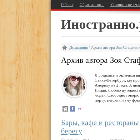
О блоге
Обратная связь
Условия перепеча
Иностранно.
Домашняя
/
Архив автора Зоя Стафиен
Архив автора Зоя Ста
Я родилась и окончила шк
Санкт-Петербург, где про
Америку на 2 года. А ны
Ницца. Люблю путешестви
людей. Свободно говорю 
португальский и учу фра
Бары, кафе и рестораны
берегу