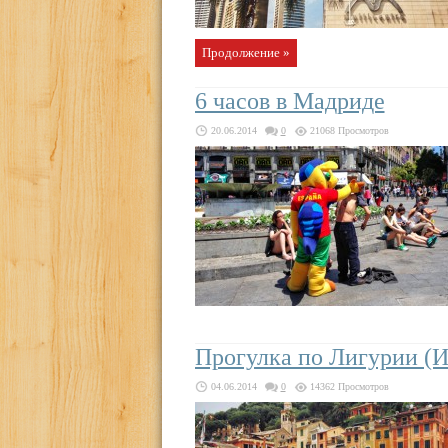
Продолжение »
6 часов в Мадриде
20.06.2014
0
21068 Просмотров
Прогулка по Лигурии (И
04.06.2014
0
14362 Просмотров