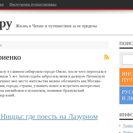
тки
Инструменты путешественника
ру
Жизнь в Чехии и путешествия за ее пределы
ПОИС
ко
фиенко
олу в славном сибирском городе Омске, после чего переехала в
ИНС
жила 5 лет. Затем судьба забросила меня в далекую Латинскую
ПУТ
нешнее мое место жительства можно обозначить как Москва-
я, города, страны, узнавать новое и встречать интересных
на английском и испанском, понимаю бразильский
РУС
нцузский.
В Л
ИНФО
 Ниццы: где поесть на Лазурном
Транс
Инфор