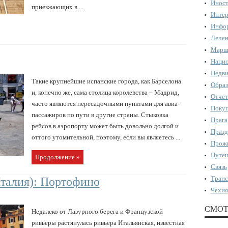
Иност
приезжающих в ...
Интер
Инфор
Лечен
Марш
Нацио
Недви
Такие крупнейшие испанские города, как Барселона
Образ
и, конечно же, сама столица королевства – Мадрид,
Отчет
часто являются пересадочными пунктами для авиа-
Поку
пассажиров по пути в другие страны. Стыковка
Прага
рейсов в аэропорту может быть довольно долгой и
Празд
оттого утомительной, поэтому, если вы являетесь ...
Прожи
Путеш
Продолжение »
Связь
Транс
талия): Портофино
Чехия
СМОТ
Недалеко от Лазурного берега и Французской
ривьеры растянулась ривьера Итальянская, известная