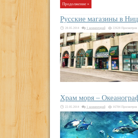
Продолжение »
Русские магазины в Ни
28.05.2014
1 комментарий
22628 Просмотров
Храм моря – Океаногра
22.05.2014
1 комментарий
16784 Просмотров