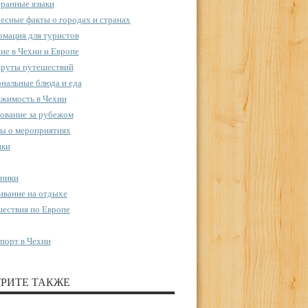
ранные языки
есные факты о городах и странах
мация для туристов
ие в Чехии и Европе
руты путешествий
нальные блюда и еда
жимость в Чехии
ование за рубежом
ы о мероприятиях
пки
ники
вание на отдыхе
ествия по Европе
порт в Чехии
РИТЕ ТАКЖЕ