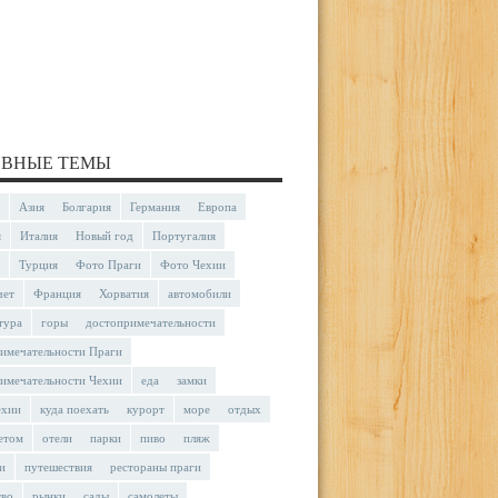
ВНЫЕ ТЕМЫ
Азия
Болгария
Германия
Европа
я
Италия
Новый год
Португалия
Турция
Фото Праги
Фото Чехии
чет
Франция
Хорватия
автомобили
тура
горы
достопримечательности
имечательности Праги
имечательности Чехии
еда
замки
ехии
куда поехать
курорт
море
отдых
етом
отели
парки
пиво
пляж
и
путешествия
рестораны праги
тво
рынки
сады
самолеты