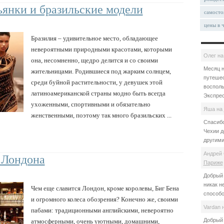
янки и бразильские модели
самосто
цены в 
Бразилия – удивительное место, обладающее
невероятными природными красотами, которыми
Олег
н
она, несомненно, щедро делится и со своими
Месяц н
жительницами. Родившиеся под жарким солнцем,
путешес
среди буйной растительности, у девушек этой
восполь
латиноамериканской страны модно быть всегда
Экспрес
ухоженными, спортивными и обязательно
Яша
на
женственными, поэтому так много бразильских ...
Спасибо
Чехии д
другими
Андрей 
 Лондона
Париже
Добрый 
никак н
Чем еще славится Лондон, кроме королевы, Биг Бена
способо
и огромного колеса обозрения? Конечно же, своими
Vardan
пабами: традиционными английскими, невероятно
Добрый 
атмосферными, очень уютными, домашними,