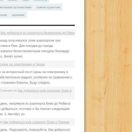
ятельные путешествия
советы туристам
чехии
шоппинг
а
Как добраться из аэропорта Фьюмичино до Рима
азад пользовался этим аэропортом при
твии в Рим. Для поездки до города
зовался безостановочным поездом Леонардо
с. Билет купил
Цены на электронику в Чехии
 за интересный пост! Цены на электронику в
ействительно радуют, особенно по сравнению с
 странами Европы. Буду следить
Секачев
на
Как добраться из/в аэропорт Бове в
день, напрямую из аэропорта Бове до Реймса
е добраться, поэтому я бы поехал следующим
м. 1. Автобус из
на
Как добраться из/в аэропорт Бове в Париже
день. Подскажите, пожалуйста. Как добраться