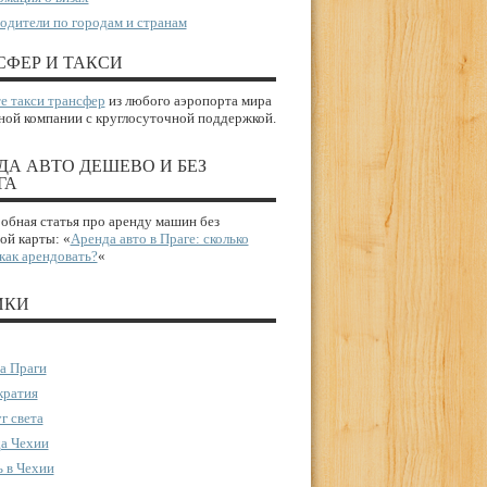
одители по городам и странам
СФЕР И ТАКСИ
е такси трансфер
из любого аэропорта мира
ной компании с круглосуточной поддержкой.
ДА АВТО ДЕШЕВО И БЕЗ
ГА
бная статья про аренду машин без
ой карты: «
Аренда авто в Праге: сколько
 как арендовать?
«
ИКИ
а Праги
ратия
г света
а Чехии
 в Чехии