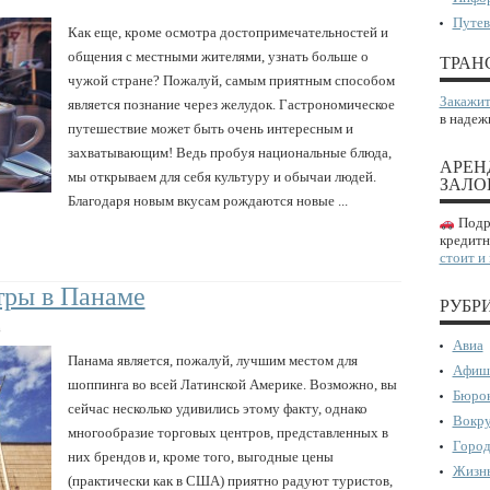
Путев
Как еще, кроме осмотра достопримечательностей и
общения с местными жителями, узнать больше о
ТРАН
чужой стране? Пожалуй, самым приятным способом
Закажит
является познание через желудок. Гастрономическое
в надеж
путешествие может быть очень интересным и
захватывающим! Ведь пробуя национальные блюда,
АРЕН
мы открываем для себя культуру и обычаи людей.
ЗАЛО
Благодаря новым вкусам рождаются новые ...
Подро
кредитн
стоит и
тры в Панаме
РУБР
в
Авиа
Панама является, пожалуй, лучшим местом для
Афиш
шоппинга во всей Латинской Америке. Возможно, вы
Бюрок
сейчас несколько удивились этому факту, однако
Вокру
многообразие торговых центров, представленных в
Город
них брендов и, кроме того, выгодные цены
Жизнь
(практически как в США) приятно радуют туристов,