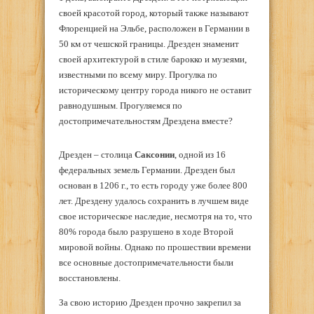
своей красотой город, который также называют
Флоренцией на Эльбе, расположен в Германии в
50 км от чешской границы. Дрезден знаменит
своей архитектурой в стиле барокко и музеями,
известными по всему миру. Прогулка по
историческому центру города никого не оставит
равнодушным. Прогуляемся по
достопримечательностям Дрездена вместе?
Дрезден – столица
Саксонии
, одной из 16
федеральных земель Германии. Дрезден был
основан в 1206 г., то есть городу уже более 800
лет. Дрездену удалось сохранить в лучшем виде
свое историческое наследие, несмотря на то, что
80% города было разрушено в ходе Второй
мировой войны. Однако по прошествии времени
все основные достопримечательности были
восстановлены.
За свою историю Дрезден прочно закрепил за