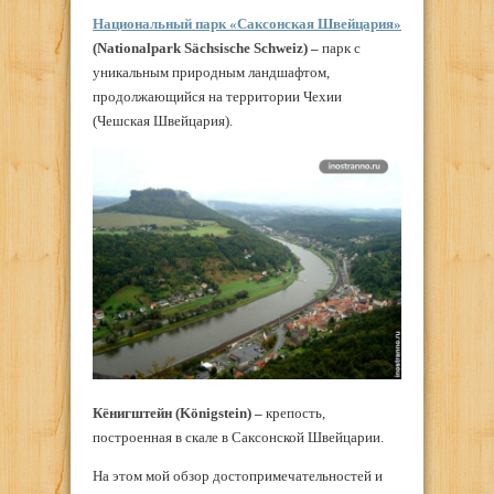
Национальный парк «Саксонская Швейцария»
(Nationalpark Sächsische Schweiz) –
парк с
уникальным природным ландшафтом,
продолжающийся на территории Чехии
(Чешская Швейцария).
Кёнигштейн (Königstein) –
крепость,
построенная в скале в Саксонской Швейцарии.
На этом мой обзор достопримечательностей и