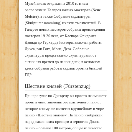
Музей вновь открылся в 2010 г., в нем
расположена
Галерея новых мастеров (Neue
Meister)
, а также Собрание скульптуры
(Skulpturensammlung) из пяти тысячелетий. В
Галерее новых мастеров собраны произведения
мастеров 19-20 века, от Каспара Фридриха
Дэвида до Герхарда Рихтера, включая работы
Дикса, ван Гога, Моне, Дега. Собрание
скульптуры представлено скульптурами от
античных времен до наших дней, в основном
здесь собраны работы скульпторов из бывшей
ГДР.
Шествие князей (Fürstenzug)
При прогулке по Дрездену вы просто не сможете
пройти мимо знаменитого плиточного панно,
которое к тому же является крупнейшим в мире –
панно «Шествие князей»! На панно изображен
парад саксонских принцев и герцогов. Длина
панно – больше 100 метров, общее количество