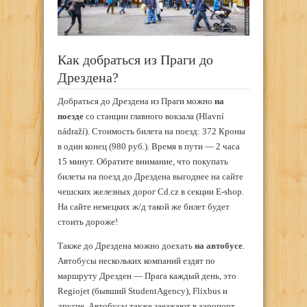
Как добраться из Праги до
Дрездена?
Добраться до Дрездена из Праги можно
на
поезде
со станции главного вокзала (Hlavní
nádraží). Стоимость билета на поезд: 372 Кроны
в один конец (980 руб.). Время в пути — 2 часа
15 минут. Обратите внимание, что покупать
билеты на поезд до Дрездена выгоднее на сайте
чешских железных дорог Cd.cz в секции E-shop.
На сайте немецких ж/д такой же билет будет
стоить дороже!
Также до Дрездена можно доехать
на автобусе
.
Автобусы нескольких компаний ездят по
маршруту Дрезден — Прага каждый день, это
Regiojet (бывший StudentAgency), Flixbus и
другие. Автобусы также заезжают в аэропорт