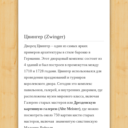
Цвингер (Zwinger)
Дворец Цвингер – один из самых ярких
примеров архитектуры в стиле барокко в
Германии. Этот дворцовый комплекс состоит из
4 зданий и был построен в промежуток между
1710 и 1728 годами. Цвингер использовался для
проведения празднований и турниров
королевского двора. Сегодня это комплекс
павильонов, галерей, и внутренних двориков, где
расположены музеи мирового класса, включая
Галерею старых мастеров или
Дрезденскую
картинную галерею (Alte Meister)
, где можно
посмотреть около 750 картин кисти старых
мастеров, включая знаменитую сикстинскую
Мадонну Рафаэля.