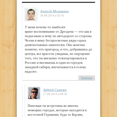
Алексей Мельников
16.08.2014 в 02:41
У меня почему-то наиболее
яркое воспоминание от Дрездена — это как я
подъезжаю к нему по автодороге со стороны
Чехии и вижу беспросветные ряды серых
девятиэтажных панеееелек. Оно конечно
понятно, что пригород, и что, добравшись до
центра, все красоты увидишь, но ощущение
того, что ты внезапно телепортировался в
Россию и въезжаешь в один из городов
западной сибири, впечатывается в голову
надолго.
Ответить
Андрей Секачев
17.08.2014 в 09:18
Панельки ты встретишь во многих
немецких городах, которые находятся в
восточной Германии, будь то Берлин,