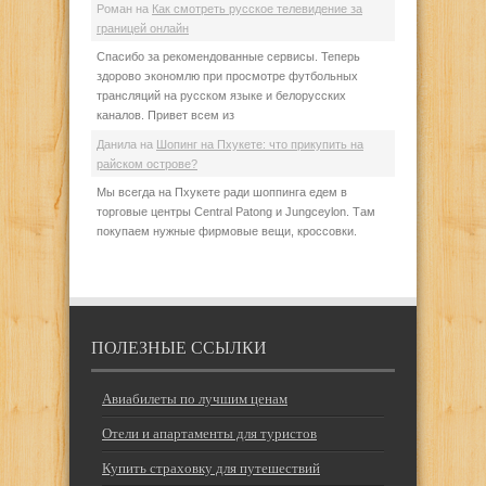
Роман
на
Как смотреть русское телевидение за
границей онлайн
Спасибо за рекомендованные сервисы. Теперь
здорово экономлю при просмотре футбольных
трансляций на русском языке и белорусских
каналов. Привет всем из
Данила
на
Шопинг на Пхукете: что прикупить на
райском острове?
Мы всегда на Пхукете ради шоппинга едем в
торговые центры Central Patong и Jungceylon. Там
покупаем нужные фирмовые вещи, кроссовки.
ПОЛЕЗНЫЕ ССЫЛКИ
Авиабилеты по лучшим ценам
Отели и апартаменты для туристов
Купить страховку для путешествий