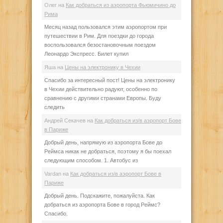
Олег
на
Как добраться из аэропорта Фьюмичино до
Рима
Месяц назад пользовался этим аэропортом при
путешествии в Рим. Для поездки до города
воспользовался безостановочным поездом
Леонардо Экспресс. Билет купил
Яша
на
Цены на электронику в Чехии
Спасибо за интересный пост! Цены на электронику
в Чехии действительно радуют, особенно по
сравнению с другими странами Европы. Буду
следить
Андрей Секачев
на
Как добраться из/в аэропорт Бове
в Париже
Добрый день, напрямую из аэропорта Бове до
Реймса никак не добраться, поэтому я бы поехал
следующим способом. 1. Автобус из
Vardan
на
Как добраться из/в аэропорт Бове в
Париже
Добрый день. Подскажите, пожалуйста. Как
добраться из аэропорта Бове в город Реймс?
Спасибо.