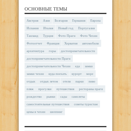
ОСНОВНЫЕ ТЕМЫ
Австрия
Азия
Болгария
Германия
Европа
Испания
Италия
Новый год
Португалия
Таиланд
Турция
Фото Праги
Фото Чехии
Фотоотчет
Франция
Хорватия
автомобили
архитектура
горы
достопримечательности
достопримечательности Праги
достопримечательности Чехии
еда
замки
замки чехии
куда поехать
курорт
море
отдых
отдых летом
отели
парки
пиво
пляж
прогулки
путешествия
рестораны праги
рождество
рынки
сады
самолеты
самостоятельные путешествия
советы туристам
цены в чехии
шоппинг