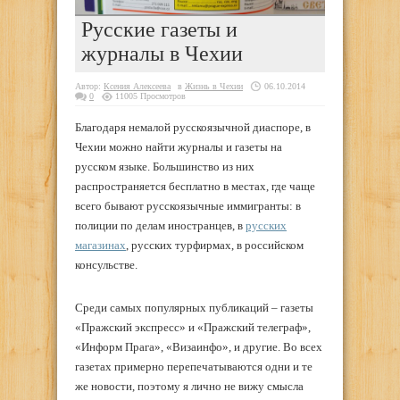
Русские газеты и
журналы в Чехии
Автор:
Ксения Алексеева
в
Жизнь в Чехии
06.10.2014
0
11005 Просмотров
Благодаря немалой русскоязычной диаспоре, в
Чехии можно найти журналы и газеты на
русском языке. Большинство из них
распространяется бесплатно в местах, где чаще
всего бывают русскоязычные иммигранты: в
полиции по делам иностранцев, в
русских
магазинах
, русских турфирмах, в российском
консульстве.
Среди самых популярных публикаций – газеты
«Пражский экспресс» и «Пражский телеграф»,
«Информ Прага», «Визаинфо», и другие. Во всех
газетах примерно перепечатываются одни и те
же новости, поэтому я лично не вижу смысла