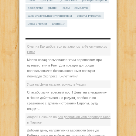
рождество
рынки
сады
самолеты
самостоятельные путешествия
советы туристам
цены в чехии
шоппинг
Олег
на
Как добраться из аэропорта Фьюмичино до
Рима
Месяц назад пользовался этим аэропортом при
путешествии в Рим. Для поездки до города
воспользовался безостановочным поездом
Леонардо Экспресс. Билет купил
Яша
на
Цены на электронику в Чехии
Спасибо за интересный пост! Цены на электронику
в Чехии действительно радуют, особенно по
сравнению с другими странами Европы. Буду
следить
Андрей Секачев
на
Как добраться из/в аэропорт Бове
в Париже
Добрый день, напрямую из аэропорта Бове до
Реймса никак не добраться, поэтому я бы поехал