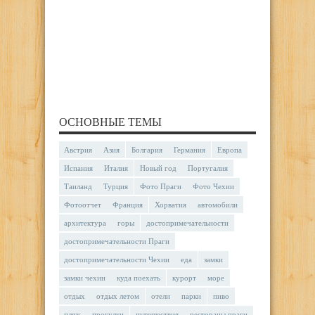
ОСНОВНЫЕ ТЕМЫ
Австрия
Азия
Болгария
Германия
Европа
Испания
Италия
Новый год
Португалия
Таиланд
Турция
Фото Праги
Фото Чехии
Фотоотчет
Франция
Хорватия
автомобили
архитектура
горы
достопримечательности
достопримечательности Праги
достопримечательности Чехии
еда
замки
замки чехии
куда поехать
курорт
море
отдых
отдых летом
отели
парки
пиво
пляж
прогулки
путешествия
рестораны праги