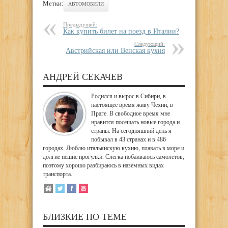
Метки:
АВТОМОБИЛИ
Предыдущий:
Как купить билет на поезд в Италии?
Следующий:
Австрийская или Венская кухня
АНДРЕЙ СЕКАЧЕВ
Родился и вырос в Сибири, в
настоящее время живу Чехии, в
Праге. В свободное время мне
нравится посещать новые города и
страны. На сегодняшний день я
побывал в 43 странах и в 486
городах. Люблю итальянскую кухню, плавать в море и
долгие пешие прогулки. Слегка побаиваюсь самолетов,
поэтому хорошо разбираюсь в наземных видах
транспорта.
БЛИЗКИЕ ПО ТЕМЕ