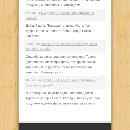
следующим способом. 1. Автобус из
Vardan
на
Как добраться из/в аэропорт Бове в
Париже
Добрый день. Подскажите, пожалуйста. Как
добраться из аэропорта Бове в город Реймс?
Спасибо.
Роман
на
Как смотреть русское телевидение за
границей онлайн
Спасибо за рекомендованные сервисы. Теперь
здорово экономлю при просмотре футбольных
трансляций на русском языке и белорусских
каналов. Привет всем из
Данила
на
Шопинг на Пхукете: что прикупить на
райском острове?
Мы всегда на Пхукете ради шоппинга едем в
торговые центры Central Patong и Jungceylon. Там
покупаем нужные фирмовые вещи, кроссовки.