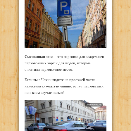
Смешанная зона
– это парковка для владельцев
парковочных карт и для людей, которые
оплатили парковочное место.
Если вы в Чехии видите на проезжей части
нанесенную
желтую линию
, то тут парковаться
ни в коем случае нельзя!