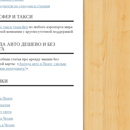
одители по городам и странам
СФЕР И ТАКСИ
е такси трансфер
из любого аэропорта мира
ной компании с круглосуточной поддержкой.
ДА АВТО ДЕШЕВО И БЕЗ
ГА
бная статья про аренду машин без
ой карты: «
Аренда авто в Праге: сколько
 как арендовать?
«
ИКИ
а Праги
ратия
г света
а Чехии
 в Чехии