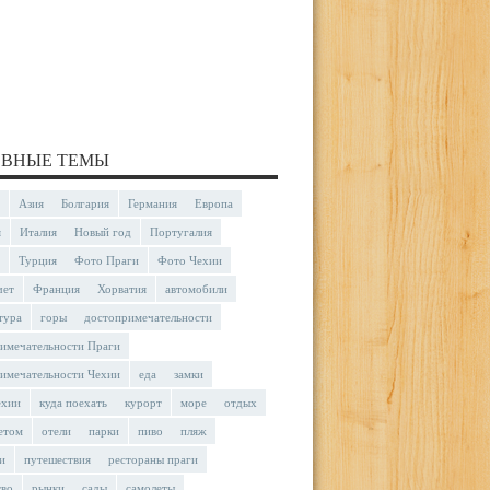
ВНЫЕ ТЕМЫ
Азия
Болгария
Германия
Европа
я
Италия
Новый год
Португалия
Турция
Фото Праги
Фото Чехии
чет
Франция
Хорватия
автомобили
тура
горы
достопримечательности
имечательности Праги
имечательности Чехии
еда
замки
ехии
куда поехать
курорт
море
отдых
етом
отели
парки
пиво
пляж
и
путешествия
рестораны праги
тво
рынки
сады
самолеты