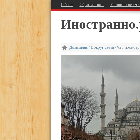
О блоге
Обратная связь
Условия перепеча
Иностранно.
Домашняя
/
Вокруг света
/
Что посмотре