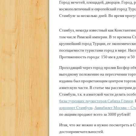
Город мечетей, площадей, дворцов. Город,
космополитичный и европейский город Турци
Стамбуле за несколько дней. Во время прог
Стамбул, некогда известный как Константин
том числе Римской империи. В те времена С
крупнейший город Турции, ее экономический
посещаемости туристами город в мире. Насе
Протяженность города: 150 км в длину и 50 
Проходящий через город пролив Босфор об
выгодному положению на пересечении торг
издавна был процветающим центром торговли
азиатскую части. В статье мы рассмотрим д
Стамбула, т.к. в азиатской части делать ос
базы турецких лоукостеров Сабиха Гёкчен
.
аэропорт Стамбула
.
Авиабилет Москва – Ст
по акциям продают всего за 3000 рублей!
Итак, что же можно и нужно посмотреть в 
достопримечательностей.