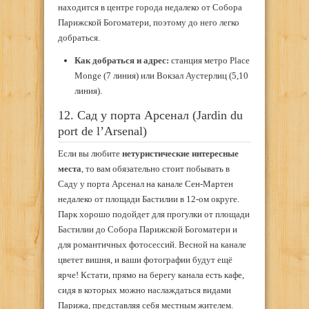
находится в центре города недалеко от Собора
Парижской Богоматери, поэтому до него легко
добраться.
Как добраться и адрес:
станция метро Place
Monge (7 линия) или Вокзал Аустерлиц (5,10
линия).
12. Сад у порта Арсенал (Jardin du
port de l’Arsenal)
Если вы любите
нетуристические интересные
места
, то вам обязательно стоит побывать в
Саду у порта Арсенал на канале Сен-Мартен
недалеко от площади Бастилии в 12-ом округе.
Парк хорошо подойдет для прогулки от площади
Бастилии до Собора Парижской Богоматери и
для романтичных фотосессий. Весной на канале
цветет вишня, и ваши фотографии будут ещё
ярче! Кстати, прямо на берегу канала есть кафе,
сидя в которых можно наслаждаться видами
Парижа, представляя себя местным жителем.