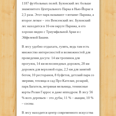
1187 футбольных полей. Булонский лес больше
знаменитого Центрального Парка в Нью-Йорке в
2,5 раза. Этот парк называют «легким» Парижа, а
второе легкое – это Венсенский лес. Булонский
лес находится в 16-ом округе Парижа, и его
хорошо видно с Триумфальной Арки и с
Эйфелевой Башни.
В лесу удобно отдыхать, гулять, ведь там есть
множество интересностей и возможностей для
проведения досуга: 14 км тропинок для
прогулок, 14 км велосипедных дорожек, 28 км
дорожек для верховой езды, 2,5 км для занятий
бегом, 10 ресторанов, 8 буфетов, детский парк со
зверями, теплица и сад Прэ-Кателан, розарий,
парк Багатель, ветряная мельница, теннисные
корты Ролан Гаррос и даже ипподром. В лесу 56
% всех деревьев – это дубы, 11 % – акации, 10 %
– сосны.
В лесу находится центр современного искусства