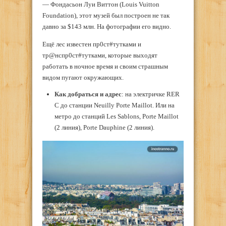
— Фондасьон Луи Виттон (Louis Vuitton
Foundation), этот музей был построен не так
давно за $143 млн. На фотографии его видно.
Ещё лес известен пр0ст#тутками и
тр@нспр0ст#тутками, которые выходят
работать в ночное время и своим страшным
видом пугают окружающих.
Как добраться и адрес
: на электричке RER
C до станции Neuilly Porte Maillot. Или на
метро до станций Les Sablons, Porte Maillot
(2 линия), Porte Dauphine (2 линия).