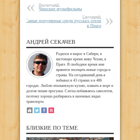
Предыдущий:
Чешские мультфильмы
Следующий:
Самые популярные среди русских отели
в Праге
АНДРЕЙ СЕКАЧЕВ
Родился и вырос в Сибири, в
настоящее время живу Чехии, в
Праге. В свободное время мне
нравится посещать новые города и
страны. На сегодняшний день я
побывал в 43 странах и в 486
городах. Люблю итальянскую кухню, плавать в море и
долгие пешие прогулки. Слегка побаиваюсь самолетов,
поэтому хорошо разбираюсь в наземных видах
транспорта.
БЛИЗКИЕ ПО ТЕМЕ