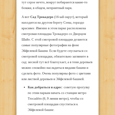
тут серое нечто, вокруг побираются какие-то
бомжи, в общем, неприятный парк.
А вот
Сад Трокадеро
(16-ый округ), который
находится на другом берегу Сены, гораздо
красивее. Именно в этом парке расположена
смотровая площадка Трокадеро со Дворцом
Шайо. С этой смотровой площадки делаются
самые популярные фотографии на фоне
Эйфелевой Башни. Если будете спускаться со
смотровой площадки, обязательно загляните в
сад: весной тут всё благоухает, а в тени деревьев
можно спокойно насладиться видами башни и
сделать фото. Очень популярны фото с цветами
или листвой деревьев и Эйфелевой башней.
Как добраться и адрес
: советую прогулку
по этим паркам начать со станции метро
Trocadéro (6, 9 линия метро), чтобы со
смотровой площадки спуститься к
Эйфелевой башне.