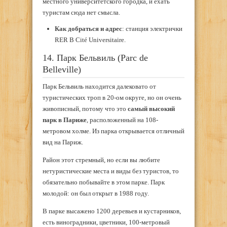
местного университетского городка, и ехать
туристам сюда нет смысла.
Как добраться и адрес
: станция электрички
RER B Cité Universitaire.
14. Парк Бельвиль (Parc de
Belleville)
Парк Бельвиль находится далековато от
туристических троп в 20-ом округе, но он очень
живописный, потому что это
самый высокий
парк в Париже
, расположенный на 108-
метровом холме. Из парка открывается отличный
вид на Париж.
Район этот стремный, но если вы любите
нетуристические места и виды без туристов, то
обязательно побывайте в этом парке. Парк
молодой: он был открыт в 1988 году.
В парке высажено 1200 деревьев и кустарников,
есть виноградники, цветники, 100-метровый