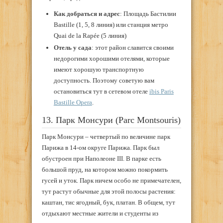
Как добраться и адрес
: Площадь Бастилии
Bastille (1, 5, 8 линия) или станция метро
Quai de la Rapée (5 линия)
Отель у сада
: этот район славится своими
недорогими хорошими отелями, которые
имеют хорошую транспортную
доступность. Поэтому советую вам
остановиться тут в сетевом отеле
ibis Paris
Bastille Opera
.
13. Парк Монсури (Parc Montsouris)
Парк Монсури – четвертый по величине парк
Парижа в 14-ом округе Парижа. Парк был
обустроен при Наполеоне III. В парке есть
большой пруд, на котором можно покормить
гусей и уток. Парк ничем особо не примечателен,
тут растут обычные для этой полосы растения:
каштан, тис ягодный, бук, платан. В общем, тут
отдыхают местные жители и студенты из