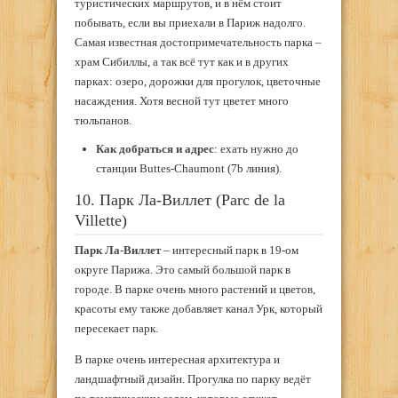
туристических маршрутов, и в нём стоит
побывать, если вы приехали в Париж надолго.
Самая известная достопримечательность парка –
храм Сибиллы, а так всё тут как и в других
парках: озеро, дорожки для прогулок, цветочные
насаждения. Хотя весной тут цветет много
тюльпанов.
Как добраться и адрес
: ехать нужно до
станции Buttes-Chaumont (7b линия).
10. Парк Ла-Виллет (Parc de la
Villette)
Парк Ла-Виллет
– интересный парк в 19-ом
округе Парижа. Это самый большой парк в
городе. В парке очень много растений и цветов,
красоты ему также добавляет канал Урк, который
пересекает парк.
В парке очень интересная архитектура и
ландшафтный дизайн. Прогулка по парку ведёт