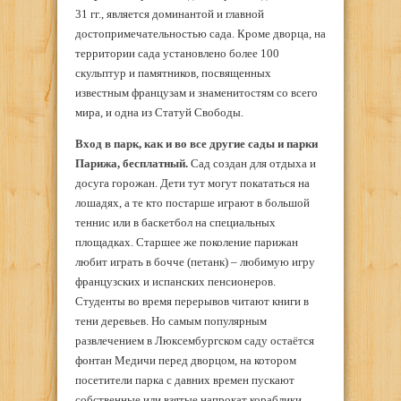
31 гг., является доминантой и главной
достопримечательностью сада. Кроме дворца, на
территории сада установлено более 100
скульптур и памятников, посвященных
известным французам и знаменитостям со всего
мира, и одна из Статуй Свободы.
Вход в парк, как и во все другие сады и парки
Парижа, бесплатный.
Сад создан для отдыха и
досуга горожан. Дети тут могут покататься на
лошадях, а те кто постарше играют в большой
теннис или в баскетбол на специальных
площадках. Старшее же поколение парижан
любит играть в бочче (петанк) – любимую игру
французских и испанских пенсионеров.
Студенты во время перерывов читают книги в
тени деревьев. Но самым популярным
развлечением в Люксембургском саду остаётся
фонтан Медичи перед дворцом, на котором
посетители парка с давних времен пускают
собственные или взятые напрокат кораблики.