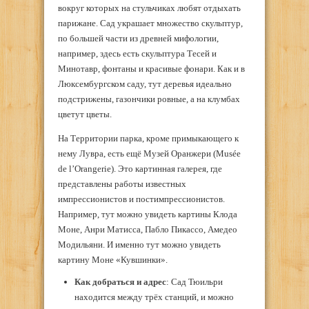
вокруг которых на стульчиках любят отдыхать
парижане. Сад украшает множество скульптур,
по большей части из древней мифологии,
например, здесь есть скульптура Тесей и
Минотавр, фонтаны и красивые фонари. Как и в
Люксембургском саду, тут деревья идеально
подстрижены, газончики ровные, а на клумбах
цветут цветы.
На Территории парка, кроме примыкающего к
нему Лувра, есть ещё Музей Оранжери (Musée
de l’Orangerie). Это картинная галерея, где
представлены работы известных
импрессионистов и постимпрессионистов.
Например, тут можно увидеть картины Клода
Моне, Анри Матисса, Пабло Пикассо, Амедео
Модильяни. И именно тут можно увидеть
картину Моне «Кувшинки».
Как добраться и адрес
: Сад Тюильри
находится между трёх станций, и можно