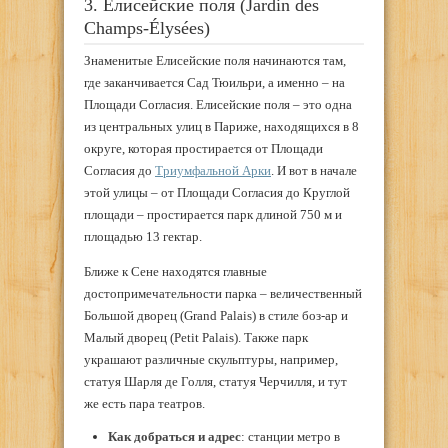
3. Елисейские поля (Jardin des
Champs-Élysées)
Знаменитые Елисейские поля начинаются там,
где заканчивается Сад Тюильри, а именно – на
Площади Согласия. Елисейские поля – это одна
из центральных улиц в Париже, находящихся в 8
округе, которая простирается от Площади
Согласия до
Триумфальной Арки
. И вот в начале
этой улицы – от Площади Согласия до Круглой
площади – простирается парк длиной 750 м и
площадью 13 гектар.
Ближе к Сене находятся главные
достопримечательности парка – величественный
Большой дворец (Grand Palais) в стиле боз-ар и
Малый дворец (Petit Palais). Также парк
украшают различные скульптуры, например,
статуя Шарля де Голля, статуя Черчилля, и тут
же есть пара театров.
Как добраться и адрес
: станции метро в