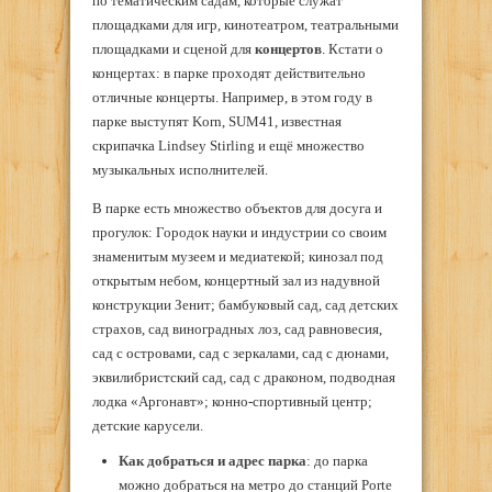
по тематическим садам, которые служат
площадками для игр, кинотеатром, театральными
площадками и сценой для
концертов
. Кстати о
концертах: в парке проходят действительно
отличные концерты. Например, в этом году в
парке выступят Korn, SUM41, известная
скрипачка Lindsey Stirling и ещё множество
музыкальных исполнителей.
В парке есть множество объектов для досуга и
прогулок: Городок науки и индустрии со своим
знаменитым музеем и медиатекой; кинозал под
открытым небом, концертный зал из надувной
конструкции Зенит; бамбуковый сад, сад детских
страхов, сад виноградных лоз, сад равновесия,
сад с островами, сад с зеркалами, сад с дюнами,
эквилибристский сад, сад с драконом, подводная
лодка «Аргонавт»; конно-спортивный центр;
детские карусели.
Как добраться и адрес парка
: до парка
можно добраться на метро до станций Porte