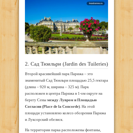
2. Сад Тюильри (Jardin des Tuileries)
Второй красивейший парк Парижа – это
знаменитый Сад Тюильри площадью 25,5 гектара
(длина – 920 м, ширина – 325 м). Парк
расположен в центра Парижа в 1-ом округе на
берегу Сены
между Лувром и Площадью
Согласия (Place de la Concorde)
. На этой
площади установлено колесо обозрения Парижа
и Луксорский обелиск.
На территории парка расположены фонтаны,