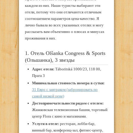
каждом из них. Наши туристы выбирают эти
отели, потому что они отличаются отличным
соотношением параметров цена-качество. Я
лично бывала во всех указанных отелях и могу
рассказать вам объективно о плюсах и минусах
проживания в них.
1. Отель Olšanka Congress & Sports
(Ольшанка), 3 звезды
Адрес отеля:
Táboritská 1000/23, 118 00,
Прага 3
Минимальная стоимость номера в сутки:
31 Евро с завтраком (забронировать по
самой низкой цене)
Достопримечательности рядом с отелем:
Жижковская телевизионная башня, торговый
центр Flora с кино и магазинами.
Услуги в отеле:
ресторан, лобби-бар,
винный бар, конференц-зал, фитнес-центр,