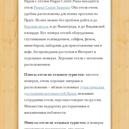
Рядом с отелем Prague Centre Plaza находится
отель
Prague Centre Superior
. Оба отеля очень
удобны расположены для пеших прогулок по
Праге. Из них можно без проблем дойти и до
Карлова моста
, и до Вышеграда, и до Вацлавской
площади. Все номера отелей оборудованы
спутниковым телевидением, сейфом, феном,
мини-баром, наборами для приготовления чая и
кофе, беспроводным доступом в Интернет в
отдельных номерах. Хорошие отели с неплохим
расположением.
Плюсы отеля по отзывам туристов:
чистота
номеров, очень хорошие завтраки и
расположение – вблизи основных
туристических
достопримечательностей Праги
, вежливые
сотрудники отеля, персонал говорит по-русски.
Множество недорогих ресторанчиков и
магазинчиков поблизости.
Минусы
отеля по отзывам туристов:
в номерах
отсутствует кондиционер, что имеет