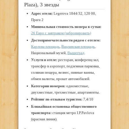
Plaza), 3 звезды
Адрес отеля:
Legerova 1844/32, 120 00,
Прага 2
Минимальная стоимость номера в сутки:
26 Евро с завтраком (забронировать)
Достопримечательности рядом с отелем:
Карлова площадь
,
Вацлавская площадь
,
Национальный музей,
Вышеград
.
Услуги в отеле:
ресторан, конференц-зал,
трансфер в аэропорт, подземная парковка,
соляная пещера, велнес, пивные ванны,
обмен валюты, прокат автомобилей.
Категории номеров:
одноместные,
двухместные, трехместные, апартаменты.
Рейтинг по отзывам туристов:
7,4/10
Ближайшая остановка общественного
транспорта:
станция метро I.P.Pavlova
(красная линия).