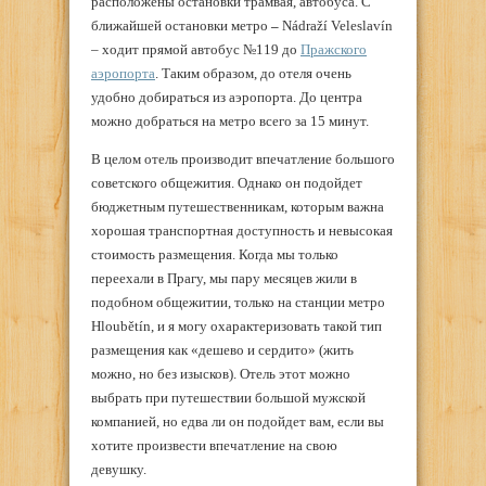
расположены остановки трамвая, автобуса. С
ближайшей остановки метро
–
Nádraží Veleslavín
– ходит прямой автобус №119 до
Пражского
аэропорта
. Таким образом, до отеля очень
удобно добираться из аэропорта. До центра
можно добраться на метро всего за 15 минут.
В целом отель производит впечатление большого
советского общежития. Однако он подойдет
бюджетным путешественникам, которым важна
хорошая транспортная доступность и невысокая
стоимость размещения. Когда мы только
переехали в Прагу, мы пару месяцев жили в
подобном общежитии, только на станции метро
Hloubětín, и я могу охарактеризовать такой тип
размещения как «дешево и сердито» (жить
можно, но без изысков). Отель этот можно
выбрать при путешествии большой мужской
компанией, но едва ли он подойдет вам, если вы
хотите произвести впечатление на свою
девушку.