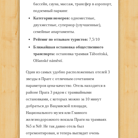
бассейн, сауна, массаж, трансфер в аэропорт,
подземный паркинг.
Категории номеров:
одноместные,
двухместные, супериор (улучшенные),
семейные апартаменты.
Рейтинг по отзывам туристов:
7,5/10
Ближайшая остановка общественного
транспорта:
остановка трамвая Táboritská,
Olšanské náměstí.
Один из самых удобно расположенных отелей 3
звезды в Праге с отличным сочетанием
параметров цена-качество. Отель находится в
районе Прага 3 рядом с трамвайными
остановками, с которых можно за 10 минут
добраться до Вацлавской площади,
Национального музея или Главного
железнодорожного вокзала Праги на трамваях
№5 и №9. Не так давно отель был
отремонтирован, и теперь выглядит очень