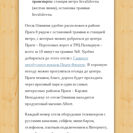
транспорта:
станция метро Invalidovna
(желтая линия), остановка трамвая
Invalidovna.
Отель Олимпик удобно расположен в районе
Прага 8 рядом с остановкой трамвая и станцией
метро, с которых можно добраться до центра
Праги – Пороховых ворот и ТРЦ Палладиум –
всего за 10 минут на трамвае №8. Удобно
добираться до этого отеля с
Главного
автобусного вокзала Праги Флоренс
. В хорошую
погоду можно прогуляться отсюда до центра
Праги пешком, благо, дорога будет проходить
через красивый парк и один из самых
интересных районов Праги – Карлин.
Неподалеку от отеля Олимпик находится
продуктовый магазин Albert.
Каждый номер отеля оборудован телевизором с
русскими каналами, сейфом, мини-баром,
телефоном, платным подключением к Интернету,