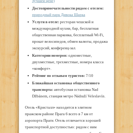
лучшей цене)
Достопримечательности рядом с отелем:
природный парк Дивока Шарка
Услуги в отеле:
ресторан чешской и
международной кухни, бар, бесплатная
общественная парковка, бесплатный Wi-Fi,
прокат велосипедов, обмен валюты, продажа
экскурсий, конференц-зал.
Категории номеров:
одноместные,
двухместные, трехместные, номера класса
«комфорт».
Рейтинг по отзывам туристов:
7/10
Ближайшая остановка общественного
транспорта:
автобусная остановка Nad
Džbánem, станция метро Nádraží Veleslavín.
Отель «Кристалл» находится в элитном
пражском районе Прага 6 всего в 7 км от
аэропорта Праги. Отель отличается хорошей
транспортной доступностью: рядом с ним