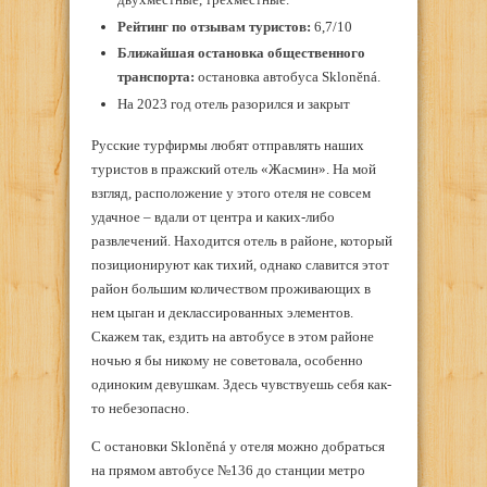
Рейтинг по отзывам туристов:
6,7/10
Ближайшая остановка общественного
транспорта:
остановка автобуса Skloněná.
На 2023 год отель разорился и закрыт
Русские турфирмы любят отправлять наших
туристов в пражский отель «Жасмин». На мой
взгляд, расположение у этого отеля не совсем
удачное – вдали от центра и каких-либо
развлечений. Находится отель в районе, который
позиционируют как тихий, однако славится этот
район большим количеством проживающих в
нем цыган и деклассированных элементов.
Скажем так, ездить на автобусе в этом районе
ночью я бы никому не советовала, особенно
одиноким девушкам. Здесь чувствуешь себя как-
то небезопасно.
С остановки Skloněná у отеля можно добраться
на прямом автобусе №136 до станции метро