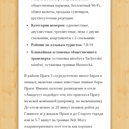
общественная парковка, бесплатный Wi-Fi,
обмен валюты, продажа сувениров,
круглосуточная рецепция.
Категории номеров:
одноместные,
двухместные, трехместные, люкс с двумя
спальнями, апартаменты с 2 спальнями.
Рейтинг по отзывам туристов:
7,8/10
Ближайшая остановка общественного
транспорта:
остановка автобуса Tachovské
náměstí, остановка трамвая Husinecká.
В районе Прага 3 сосредоточено много баров и
пивных, включая самые известные пивные бары
Праги. Именно поэтому размещение в отеле
«Амадеус» подойдет тем, кто приехал в Прагу
мужской компанией (например, на мальчишник).
До отеля можно за 20 минут пешком дойти до
Главного ж/д вокзала Праги и до Старого города
или за 5-7 минут на трамвае №9. Могу
охарактеризовать этот отель как хорошее