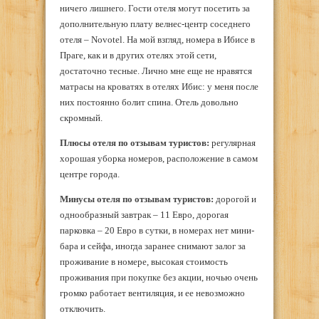
ничего лишнего. Гости отеля могут посетить за
дополнительную плату велнес-центр соседнего
отеля – Novotel. На мой взгляд, номера в Ибисе в
Праге, как и в других отелях этой сети,
достаточно тесные. Лично мне еще не нравятся
матрасы на кроватях в отелях Ибис: у меня после
них постоянно болит спина. Отель довольно
скромный.
Плюсы отеля по отзывам туристов:
регулярная
хорошая уборка номеров, расположение в самом
центре города.
Минусы отеля по отзывам туристов:
дорогой и
однообразный завтрак – 11 Евро, дорогая
парковка – 20 Евро в сутки, в номерах нет мини-
бара и сейфа, иногда заранее снимают залог за
проживание в номере, высокая стоимость
проживания при покупке без акции, ночью очень
громко работает вентиляция, и ее невозможно
отключить.