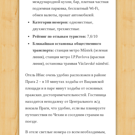
международной кухни, бар, платная частная
подземная парковка, бесплатный Wi-Fi,
обмен валюты, прокат автомобилей.
Категории номеров:
одноместные,
двухместные, трехместные.
Рейтинг по отзывам туристов:
7,6/10
Ближайшая остановка общественного
транспорта:
станция метро Můstek (зеленая
линия), станция метро I.P.Pavlova (красная
линия), остановка трамвая Václavské náměstí.
Отель Ибис очень удобно расположен в районе
Прага 2 – в 10 минутах ходьбы от Вацлавской
площади и в паре минут ходьбы от основных
пражских достопримечательностей. Гостиница
находится неподалеку от Центрального ж/д
вокзала Праги, что удобно, если вы планируете
путешествия по Чехии и соседним странам на
поезде.
В отеле светлые номера со всем необходимым,