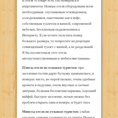
В отеле «Гольф» есть 160 номеров и 8
апартаментов. Номера отеля оборудованы всем
необходимым: спутниковым телевидением,
холодильником, пакетиками чая и кофе,
собственным туалетом и ванной, современной
мебелью, бесплатным подключением к
Интернету. Если хотите получить номер
большего размера, то попросите на рецепции
совмещенный туалет с ванной, а не раздельный.
Я бы посоветовала этот отель
автопутешественникам и любителям тишины.
Плюсы отеля по отзывам туристов:
при
заселении гостям дарят бутылку шампанского, в
номерах чисто, но порой пыльно, очень удобные
кровати и подушки, очень вкусные и сытные
завтраки, большая бесплатная парковка, хороший
вайфай, быстрое заселение, ночью можно без
проблем открыть окна в номере, и будет тихо.
Минусы отеля по отзывам туристов:
слабая
спа-зона, сильная удаленность от центра Праги и