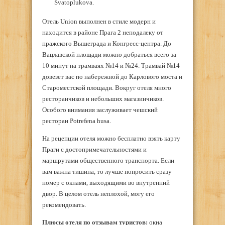
Svatoplukova.
Отель Union выполнен в стиле модерн и
находится в районе Прага 2 неподалеку от
пражского Вышеграда и Конгресс-центра. До
Вацлавской площади можно добраться всего за
10 минут на трамваях №14 и №24. Трамвай №14
довезет вас по набережной до Карлового моста и
Староместской площади. Вокруг отеля много
ресторанчиков и небольших магазинчиков.
Особого внимания заслуживает чешский
ресторан Potrefena husa.
На рецепции отеля можно бесплатно взять карту
Праги с достопримечательностями и
маршрутами общественного транспорта. Если
вам важна тишина, то лучше попросить сразу
номер с окнами, выходящими во внутренний
двор. В целом отель неплохой, могу его
рекомендовать.
Плюсы отеля по отзывам туристов:
окна