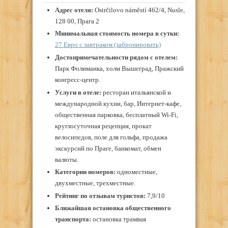
Адрес отеля:
Ostrčilovo náměstí 462/4, Nusle,
128 00, Прага 2
Минимальная стоимость номера в сутки:
27 Евро с завтраком (забронировать)
Достопримечательности рядом с отелем:
Парк Фолиманка, холм Вышеград, Пражский
конгресс-центр.
Услуги в отеле:
ресторан итальянской и
международной кухни, бар, Интернет-кафе,
общественная парковка, бесплатный Wi-Fi,
круглосуточная рецепция, прокат
велосипедов, поле для гольфа, продажа
экскурсий по Праге, банкомат, обмен
валюты.
Категории номеров:
одноместные,
двухместные, трехместные.
Рейтинг по отзывам туристов:
7,9/10
Ближайшая остановка общественного
транспорта:
остановка трамвая