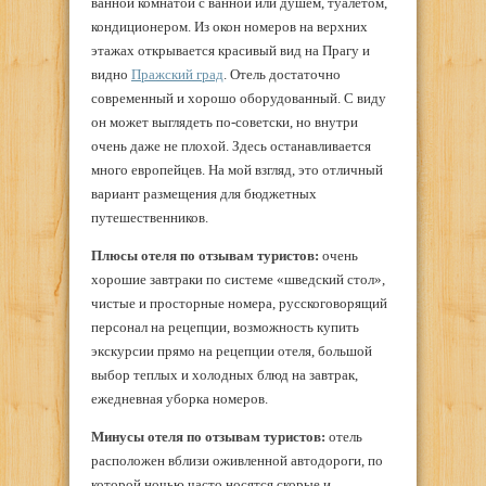
ванной комнатой с ванной или душем, туалетом,
кондиционером. Из окон номеров на верхних
этажах открывается красивый вид на Прагу и
видно
Пражский град
. Отель достаточно
современный и хорошо оборудованный. С виду
он может выглядеть по-советски, но внутри
очень даже не плохой. Здесь останавливается
много европейцев. На мой взгляд, это отличный
вариант размещения для бюджетных
путешественников.
Плюсы отеля по отзывам туристов:
очень
хорошие завтраки по системе «шведский стол»,
чистые и просторные номера, русскоговорящий
персонал на рецепции, возможность купить
экскурсии прямо на рецепции отеля, большой
выбор теплых и холодных блюд на завтрак,
ежедневная уборка номеров.
Минусы
отеля по отзывам туристов:
отель
расположен вблизи оживленной автодороги, по
которой ночью часто носятся скорые и