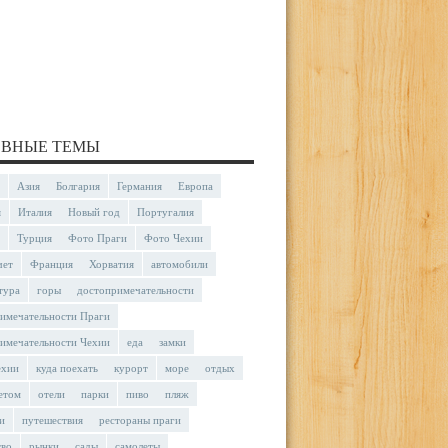
ВНЫЕ ТЕМЫ
Азия
Болгария
Германия
Европа
я
Италия
Новый год
Португалия
Турция
Фото Праги
Фото Чехии
чет
Франция
Хорватия
автомобили
тура
горы
достопримечательности
имечательности Праги
имечательности Чехии
еда
замки
ехии
куда поехать
курорт
море
отдых
етом
отели
парки
пиво
пляж
и
путешествия
рестораны праги
тво
рынки
сады
самолеты