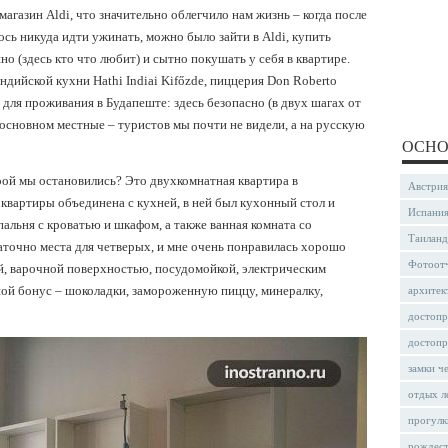
газин Aldi, что значительно облегчило нам жизнь – когда после
сь никуда идти ужинать, можно было зайти в Aldi, купить
но (здесь кто что любит) и сытно покушать у себя в квартире.
дийской кухни Hathi Indiai Kifőzde, пиццерия Don Roberto
х для проживания в Будапеште: здесь безопасно (в двух шагах от
 основном местные – туристов мы почти не видели, а на русскую
ОСНО
орой мы остановились? Это двухкомнатная квартира в
Австрия
 квартиры объединена с кухней, в ней был кухонный стол и
Испани
альня с кроватью и шкафом, а также ванная комната со
Таиланд
точно места для четверых, и мне очень понравилась хорошо
Фотоот
й, варочной поверхностью, посудомойкой, электрическим
шой бонус – шоколадки, замороженную пиццу, минералку,
архитек
достопр
достопр
замки ч
отдых л
прогулк
рождес