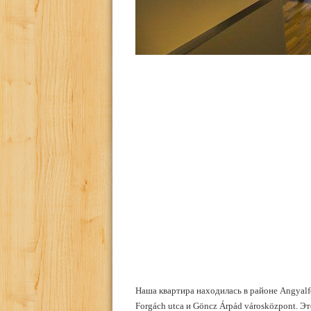
Наша квартира находилась в районе Angyalfö
Forgách utca и Göncz Árpád városközpont. Э