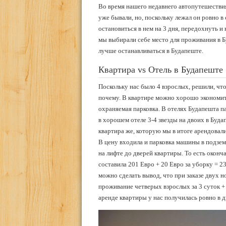
Во время нашего недавнего автопутешествия
уже бывали, но, поскольку лежал он ровно 
остановиться в нем на 3 дня, передохнуть и 
мы выбирали себе место для проживания в Бу
лучше останавливаться в Будапеште.
Квартира vs Отель в Будапеште
Поскольку нас было 4 взрослых, решили, чт
почему. В квартире можно хорошо экономит
охраняемая парковка. В отелях Будапешта п
в хорошем отеле 3-4 звезды на двоих в Буда
квартира же, которую мы в итоге арендовали 
В цену входила и парковка машины в подзем
на лифте до дверей квартиры. То есть оконч
составила 201 Евро + 20 Евро за уборку = 2
можно сделать вывод, что при заказе двух н
проживание четверых взрослых за 3 суток +
аренде квартиры у нас получилась ровно в дв