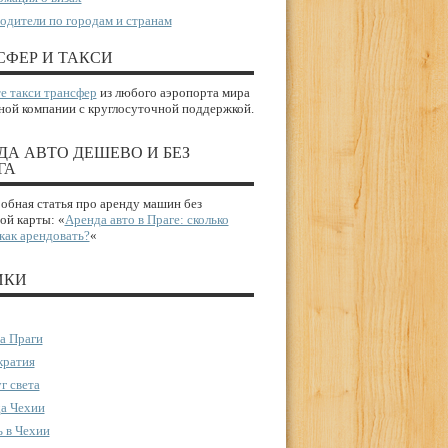
одители по городам и странам
СФЕР И ТАКСИ
е такси трансфер
из любого аэропорта мира
ной компании с круглосуточной поддержкой.
ДА АВТО ДЕШЕВО И БЕЗ
ГА
бная статья про аренду машин без
ой карты: «
Аренда авто в Праге: сколько
 как арендовать?
«
ИКИ
а Праги
ратия
г света
а Чехии
 в Чехии