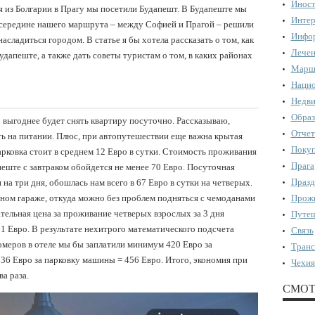
Иност
 из Болгарии в Прагу мы посетили Будапешт. В Будапеште мы
Интер
в середине нашего маршрута – между Софией и Прагой – решили
Инфор
насладиться городом. В статье я бы хотела рассказать о том, как
Лечен
дапеште, а также дать советы туристам о том, в каких районах
Марш
Нацио
Недви
Образ
о выгоднее будет снять квартиру посуточно. Рассказываю,
Отчет
ь на питании. Плюс, при автопутешествии еще важна крытая
Поку
арковка стоит в среднем 12 Евро в сутки. Стоимость проживания
Прага
пеште с завтраком обойдется не менее 70 Евро. Посуточная
Празд
на три дня, обошлась нам всего в 67 Евро в сутки на четверых.
ном гараже, откуда можно без проблем подняться с чемоданами
Прожи
ательная цена за проживание четверых взрослых за 3 дня
Путеш
31 Евро. В результате нехитрого математического подсчета
Связь
омеров в отеле мы бы заплатили минимум 420 Евро за
Транс
 36 Евро за парковку машины = 456 Евро. Итого, экономия при
Чехия
а раза.
СМОТ