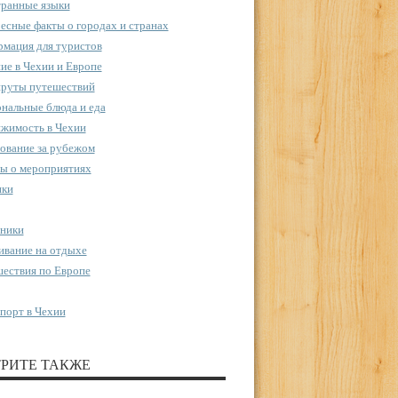
ранные языки
есные факты о городах и странах
мация для туристов
ие в Чехии и Европе
руты путешествий
нальные блюда и еда
жимость в Чехии
ование за рубежом
ы о мероприятиях
пки
ники
вание на отдыхе
ествия по Европе
порт в Чехии
РИТЕ ТАКЖЕ