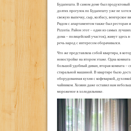
Будапешта. В самом доме был продуктовый ма
долгих прогулок по Будапешту уже не хотело
свежую выпечку, сыр, колбасу, венгерское ви
Рядом с апартаментом также был ресторан ин
Pizzeria. Район этот – один из самых лучши
дома – полицейский участок), живут здесь в
речь народ с интересом оборачивался.
Что же представляла собой квартира, в кот
новостройке на втором этаже. Одна комната
большой удобный диван, вторая комната – сп
стиральной машиной. В квартире было доста
оборудованная кухня с кофеваркой, духовко
чайником. Хозяин даже оставил нам неболь
мороженое в холодильнике.