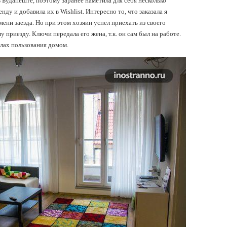
в Будапеште, поэтому заранее наметила для себя несколько
ду и добавила их в Wishlist. Интересно то, что заказала я
емени заезда. Но при этом хозяин успел приехать из своего
 приезду. Ключи передала его жена, т.к. он сам был на работе.
илах пользования домом.