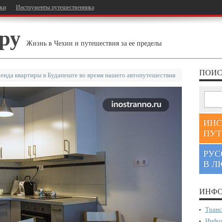
тки
Инструменты путешественника
ру
Жизнь в Чехии и путешествия за ее пределы
ПОИС
енда квартиры в Будапеште во время нашего автопутешествия
ИНС
ПУТ
РУС
В Л
ИНФО
Транс
Инфор