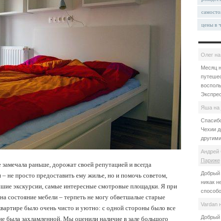
самосто
цены в 
Олег
н
Месяц н
путешес
восполь
Экспрес
Яша
на
Спасибо
Чехии д
другими
Андрей 
Париже
е замечала раньше, дорожат своей репутацией и всегда
Добрый 
 – не просто предоставить ему жилье, но и помочь советом,
никак н
чшие экскурсии, самые интересные смотровые площадки. Я при
способо
на состояние мебели – терпеть не могу обветшалые старые
Vardan
вартире было очень чисто и уютно: с одной стороны было все
Добрый 
не была захламленной. Мы оценили наличие в зале большого