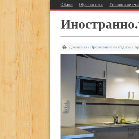
О блоге
Обратная связь
Условия перепеча
Иностранно.
Домашняя
/
Проживание на отдыхе
/
Ар