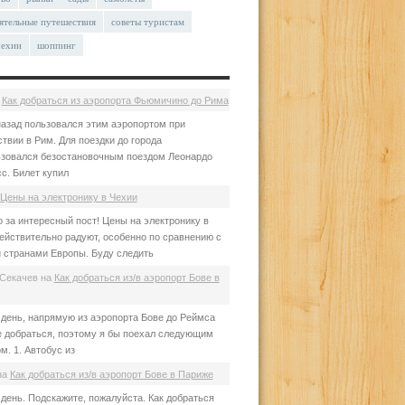
ятельные путешествия
советы туристам
чехии
шоппинг
а
Как добраться из аэропорта Фьюмичино до Рима
азад пользовался этим аэропортом при
твии в Рим. Для поездки до города
зовался безостановочным поездом Леонардо
с. Билет купил
Цены на электронику в Чехии
 за интересный пост! Цены на электронику в
ействительно радуют, особенно по сравнению с
 странами Европы. Буду следить
Секачев
на
Как добраться из/в аэропорт Бове в
день, напрямую из аэропорта Бове до Реймса
е добраться, поэтому я бы поехал следующим
м. 1. Автобус из
на
Как добраться из/в аэропорт Бове в Париже
день. Подскажите, пожалуйста. Как добраться