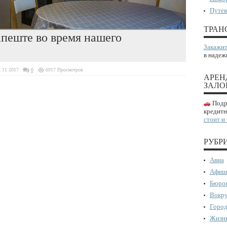
Путев
ТРАН
апеште во время нашего
Закажит
в надеж
.11.2017
0
6917 Просмотров
АРЕН
ЗАЛО
Подро
кредитн
стоит и
РУБР
Авиа
Афиш
Бюрок
Вокру
Город
Жизнь