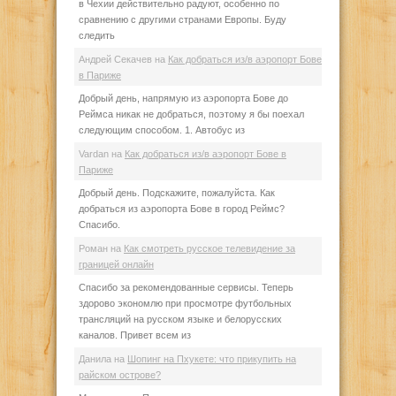
в Чехии действительно радуют, особенно по
сравнению с другими странами Европы. Буду
следить
Андрей Секачев
на
Как добраться из/в аэропорт Бове
в Париже
Добрый день, напрямую из аэропорта Бове до
Реймса никак не добраться, поэтому я бы поехал
следующим способом. 1. Автобус из
Vardan
на
Как добраться из/в аэропорт Бове в
Париже
Добрый день. Подскажите, пожалуйста. Как
добраться из аэропорта Бове в город Реймс?
Спасибо.
Роман
на
Как смотреть русское телевидение за
границей онлайн
Спасибо за рекомендованные сервисы. Теперь
здорово экономлю при просмотре футбольных
трансляций на русском языке и белорусских
каналов. Привет всем из
Данила
на
Шопинг на Пхукете: что прикупить на
райском острове?