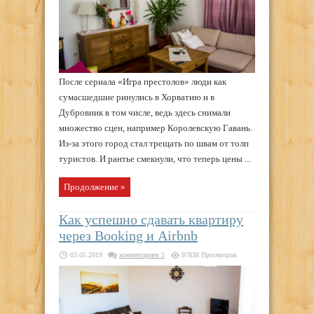
После сериала «Игра престолов» люди как
сумасшедшие ринулись в Хорватию и в
Дубровник в том числе, ведь здесь снимали
множество сцен, например Королевскую Гавань.
Из-за этого город стал трещать по швам от толп
туристов. И рантье смекнули, что теперь цены ...
Продолжение »
Как успешно сдавать квартиру
через Booking и Airbnb
03.05.2019
комментариев 5
97838 Просмотров