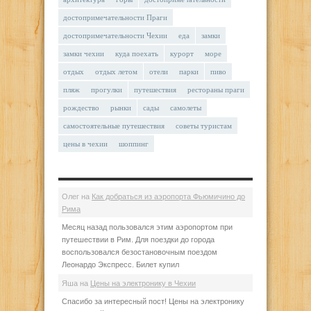
достопримечательности Праги
достопримечательности Чехии
еда
замки
замки чехии
куда поехать
курорт
море
отдых
отдых летом
отели
парки
пиво
пляж
прогулки
путешествия
рестораны праги
рождество
рынки
сады
самолеты
самостоятельные путешествия
советы туристам
цены в чехии
шоппинг
Олег
на
Как добраться из аэропорта Фьюмичино до
Рима
Месяц назад пользовался этим аэропортом при
путешествии в Рим. Для поездки до города
воспользовался безостановочным поездом
Леонардо Экспресс. Билет купил
Яша
на
Цены на электронику в Чехии
Спасибо за интересный пост! Цены на электронику