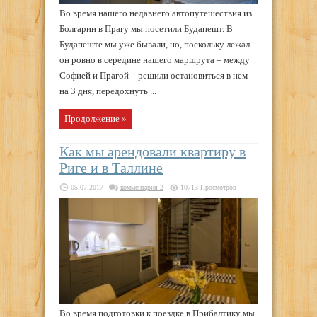
Во время нашего недавнего автопутешествия из
Болгарии в Прагу мы посетили Будапешт. В
Будапеште мы уже бывали, но, поскольку лежал
он ровно в середине нашего маршрута – между
Софией и Прагой – решили остановиться в нем
на 3 дня, передохнуть ...
Продолжение »
Как мы арендовали квартиру в
Риге и в Таллине
05.07.2017
комментария 2
10713 Просмотров
Во время подготовки к поездке в Прибалтику мы