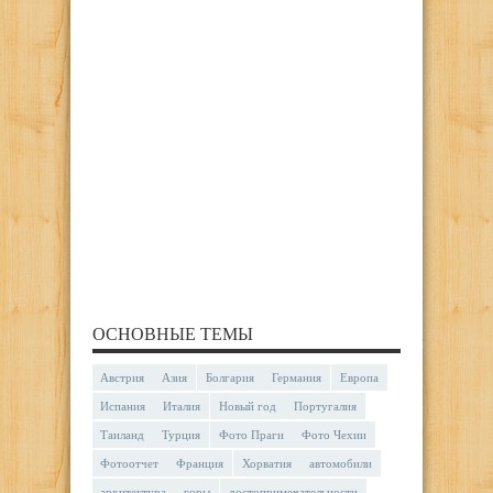
ОСНОВНЫЕ ТЕМЫ
Австрия
Азия
Болгария
Германия
Европа
Испания
Италия
Новый год
Португалия
Таиланд
Турция
Фото Праги
Фото Чехии
Фотоотчет
Франция
Хорватия
автомобили
архитектура
горы
достопримечательности