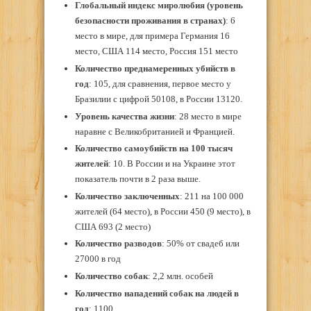
Глобальный индекс миролюбия (уровень
безопасности проживания в странах)
: 6
место в мире, для примера Германия 16
место, США 114 место, Россия 151 место
Количество преднамеренных убийств в
год
: 105, для сравнения, первое место у
Бразилии с цифрой 50108, в России 13120.
Уровень качества жизни
: 28 место в мире
наравне с Великобританией и Францией.
Количество самоубийств на 100 тысяч
жителей
: 10. В России и на Украине этот
показатель почти в 2 раза выше.
Количество заключенных
: 211 на 100 000
жителей (64 место), в России 450 (9 место), в
США 693 (2 место)
Количество разводов
: 50% от свадеб или
27000 в год
Количество собак
: 2,2 млн. особей
Количество нападений собак на людей в
год
: 1100