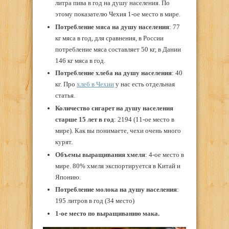
литра пива в год на душу населения. По
этому показателю Чехия 1-ое место в мире.
Потребление мяса на душу населения
: 77
кг мяса в год, для сравнения, в России
потребление мяса составляет 50 кг, в Дании
146 кг мяса в год.
Потребление хлеба на душу населения
: 40
кг. Про
хлеб в Чехии
у нас есть отдельная
статья.
Количество сигарет на душу населения
старше 15 лет в год
: 2194 (11-ое место в
мире). Как вы понимаете, чехи очень много
курят.
Объемы выращивания хмеля
: 4-ое место в
мире. 80% хмеля экспортируется в Китай и
Японию.
Потребление молока на душу населения
:
195 литров в год (34 место)
1-ое место по выращиванию мака.