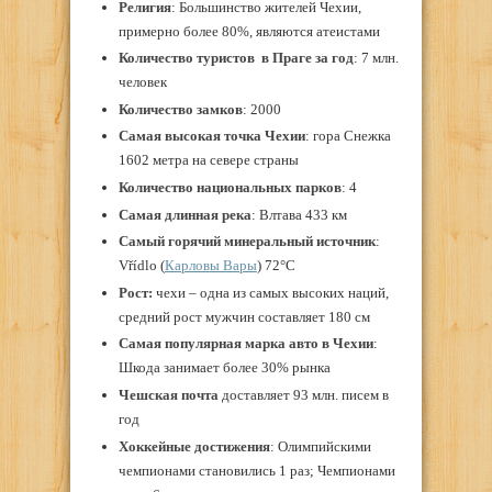
Религия
: Большинство жителей Чехии,
примерно более 80%, являются атеистами
Количество туристов в Праге за год
: 7 млн.
человек
Количество замков
: 2000
Самая высокая точка Чехии
: гора Снежка
1602 метра на севере страны
Количество национальных парков
: 4
Самая длинная река
: Влтава 433 км
Самый горячий минеральный источник
:
Vřídlo (
Карловы Вары
) 72°C
Рост:
чехи – одна из самых высоких наций,
средний рост мужчин составляет 180 см
Самая популярная марка авто в Чехии
:
Шкода занимает более 30% рынка
Чешская почта
доставляет 93 млн. писем в
год
Хоккейные достижения
: Олимпийскими
чемпионами становились 1 раз; Чемпионами