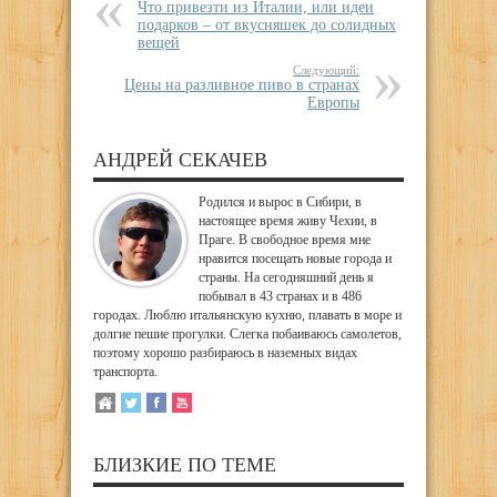
Что привезти из Италии, или идеи
подарков – от вкусняшек до солидных
вещей
Следующий:
Цены на разливное пиво в странах
Европы
АНДРЕЙ СЕКАЧЕВ
Родился и вырос в Сибири, в
настоящее время живу Чехии, в
Праге. В свободное время мне
нравится посещать новые города и
страны. На сегодняшний день я
побывал в 43 странах и в 486
городах. Люблю итальянскую кухню, плавать в море и
долгие пешие прогулки. Слегка побаиваюсь самолетов,
поэтому хорошо разбираюсь в наземных видах
транспорта.
БЛИЗКИЕ ПО ТЕМЕ