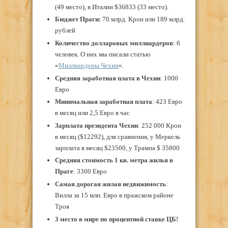
(49 место), в Италии $36833 (33 место).
Бюджет Праги:
70 млрд. Крон или 189 млрд.
рублей
Количество долларовых миллиардеров
: 6
человек. О них мы писали статью
«
Миллиардеры Чехии
«.
Средняя заработная плата в Чехии
: 1000
Евро
Минимальная заработная плата
: 423 Евро
в месяц или 2,5 Евро в час
Зарплата президента Чехии
: 252 000 Крон
в месяц ($12292), для сравнения, у Меркель
зарплата в месяц $23500, у Трампа $ 35800
Средняя стоимость 1 кв. метра жилья в
Праге
: 3300 Евро
Самая дорогая жилая недвижимость
:
Вилла за 15 млн. Евро в пражском районе
Троя
3 место в мире по процентной ставке ЦБ!