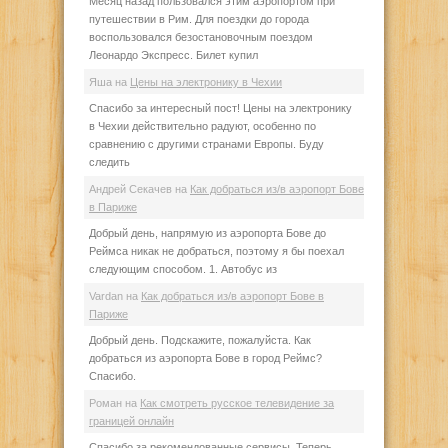
Месяц назад пользовался этим аэропортом при
путешествии в Рим. Для поездки до города
воспользовался безостановочным поездом
Леонардо Экспресс. Билет купил
Яша
на
Цены на электронику в Чехии
Спасибо за интересный пост! Цены на электронику
в Чехии действительно радуют, особенно по
сравнению с другими странами Европы. Буду
следить
Андрей Секачев
на
Как добраться из/в аэропорт Бове
в Париже
Добрый день, напрямую из аэропорта Бове до
Реймса никак не добраться, поэтому я бы поехал
следующим способом. 1. Автобус из
Vardan
на
Как добраться из/в аэропорт Бове в
Париже
Добрый день. Подскажите, пожалуйста. Как
добраться из аэропорта Бове в город Реймс?
Спасибо.
Роман
на
Как смотреть русское телевидение за
границей онлайн
Спасибо за рекомендованные сервисы. Теперь