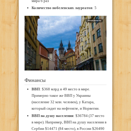
мира 6 раз
Количество нобелевских лауреатов
: 5
Финансы
ВВП
: $368 млрд и 49 место в мире.
Примерно такое же ВВП у Украины
(население 32 млн. человек), у Катара,
который сидит на нефтеигле, и Норвегии.
ВВП на душу населения
: $36784 (37 место
в мире). Например, ВВП на душу населения в
Сербии $14471 (84 место), в России $26490