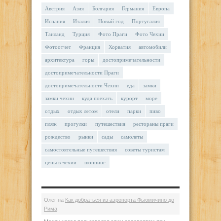
Австрия
Азия
Болгария
Германия
Европа
Испания
Италия
Новый год
Португалия
Таиланд
Турция
Фото Праги
Фото Чехии
Фотоотчет
Франция
Хорватия
автомобили
архитектура
горы
достопримечательности
достопримечательности Праги
достопримечательности Чехии
еда
замки
замки чехии
куда поехать
курорт
море
отдых
отдых летом
отели
парки
пиво
пляж
прогулки
путешествия
рестораны праги
рождество
рынки
сады
самолеты
самостоятельные путешествия
советы туристам
цены в чехии
шоппинг
Олег
на
Как добраться из аэропорта Фьюмичино до
Рима