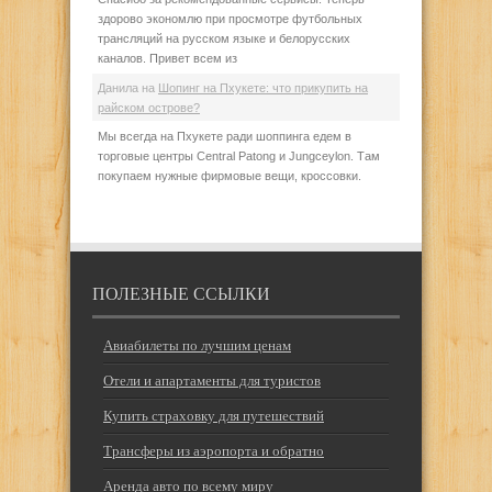
здорово экономлю при просмотре футбольных
трансляций на русском языке и белорусских
каналов. Привет всем из
Данила
на
Шопинг на Пхукете: что прикупить на
райском острове?
Мы всегда на Пхукете ради шоппинга едем в
торговые центры Central Patong и Jungceylon. Там
покупаем нужные фирмовые вещи, кроссовки.
ПОЛЕЗНЫЕ ССЫЛКИ
Авиабилеты по лучшим ценам
Отели и апартаменты для туристов
Купить страховку для путешествий
Трансферы из аэропорта и обратно
Аренда авто по всему миру