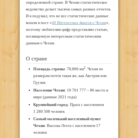
определенной стране. В Чехии статистическое
ведомство делает тысячи самых разных отчетов.
И я подумал, что не все статистические данные
вошли в пост «
40 Интересных фактов о Чехии
»,
поэтому любителям цифр представляю статью,
посвященную интересным статистическим
данным о Чехии.
О стране
2
Площадь страны
: 78,866 км
. Чехия по
размерам почти такая же, как Австрия или
Грузия.
Население Чехии
: 10 701 777 – 86 место в
мире (данные 2021 года)
Крупнейший город
: Прага с населением
1 280 508 человек
Самый маленький населенный пункт
Чехии
: Высока-Лгота с населением 17
человек