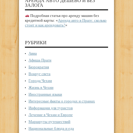
АРЕНДА АВТО ДЕШЕВО И БЕЗ
ЗАЛОГА
Подробная статья про аренду машин без
кредитной карты: «
Аренда авто в Праге: сколько
стоит и как арендовать?
«
РУБРИКИ
Авиа
Афиша Праги
Бюрократия
Вокруг света
Города Чехии
Жизнь в Чехии
Иностранные языки
Интересные факты о городах и странах
Информация для туристов
Лечение в Чехии и Европе
Маршруты путешествий
Национальные блюда и еда