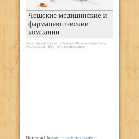
Чешские медицинские и
фармацевтические
компании
Автор:
Андрей Секачев
в
Лечение в Чехии и Европе
,
Чехия
20.02.2021
0
9429 Просмотров
Не только
Шкодами, пивом, хрусталём и