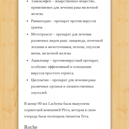
Тамоксифен – лекарственное вещество,
применяемое для лечения рака молочной
железы.
Римантадин – препарат против вирусов
гриппа.
Метотрексат – препарат для лечения
различных видов рака: пищевода, почечной
лоханки и мочеточников, печени, опухоли
яичка, молочной железы.
Ацикловир – противовирусный препарат,
особенно эффективный в отношении
вирусов простого герпеса.
Цисплатин – препарат для лечения рака
различных органов и злокачественных
опухолей.
В конце 90-ых Lachema была выкуплена
хорватской компанией Pliva, которая в свою
очередь была поглощена гигантом Teva.
Roche