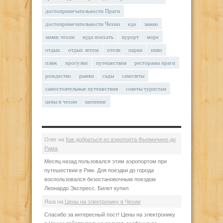
достопримечательности Праги
достопримечательности Чехии
еда
замки
замки чехии
куда поехать
курорт
море
отдых
отдых летом
отели
парки
пиво
пляж
прогулки
путешествия
рестораны праги
рождество
рынки
сады
самолеты
самостоятельные путешествия
советы туристам
цены в чехии
шоппинг
Олег
на
Как добраться из аэропорта Фьюмичино до
Рима
Месяц назад пользовался этим аэропортом при
путешествии в Рим. Для поездки до города
воспользовался безостановочным поездом
Леонардо Экспресс. Билет купил
Яша
на
Цены на электронику в Чехии
Спасибо за интересный пост! Цены на электронику