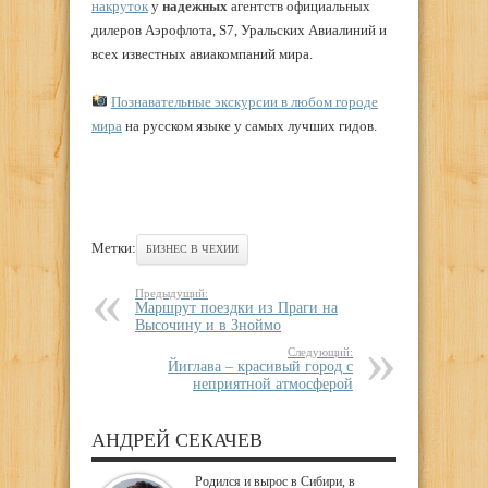
накруток
у
надежных
агентств официальных
дилеров Аэрофлота, S7, Уральских Авиалиний и
всех известных авиакомпаний мира.
Познавательные экскурсии в любом городе
мира
на русском языке у самых лучших гидов.
Метки:
БИЗНЕС В ЧЕХИИ
Предыдущий:
Маршрут поездки из Праги на
Высочину и в Зноймо
Следующий:
Йиглава – красивый город с
неприятной атмосферой
АНДРЕЙ СЕКАЧЕВ
Родился и вырос в Сибири, в