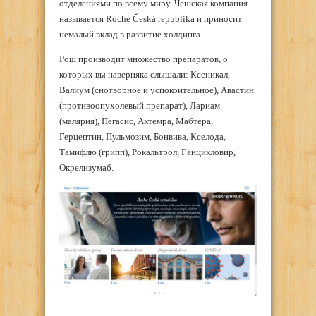
отделениями по всему миру. Чешская компания
называется Roche Česká republika и приносит
немалый вклад в развитие холдинга.
Рош производит множество препаратов, о
которых вы наверняка слышали: Ксеникал,
Валиум (снотворное и успокоительное), Авастин
(противоопухолевый препарат), Лариам
(малярия), Пегасис, Актемра, Мабтера,
Герцептин, Пульмозим, Бонвива, Кселода,
Тамифлю (грипп), Рокальтрол, Ганцикловир,
Окрелизумаб.