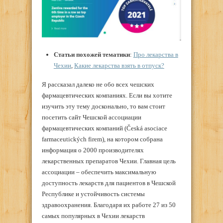
Статьи похожей тематики
:
Про лекарства в
Чехии
,
Какие лекарства взять в отпуск?
Я рассказал далеко не обо всех чешских
фармацевтических компаниях. Если вы хотите
изучить эту тему досконально, то вам стоит
посетить сайт Чешской ассоциации
фармацевтических компаний (Česká asociace
farmaceutických firem), на котором собрана
информация о 2000 производителях
лекарственных препаратов Чехии. Главная цель
ассоциации – обеспечить максимальную
доступность лекарств для пациентов в Чешской
Республике и устойчивость системы
здравоохранения. Благодаря их работе 27 из 50
самых популярных в Чехии лекарств