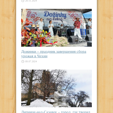
28.11.2024
Дожинки – праздник завершения сбора
урожая в Чехии
09.07.2024
Липнице-над-Сазавоу – город, где творил