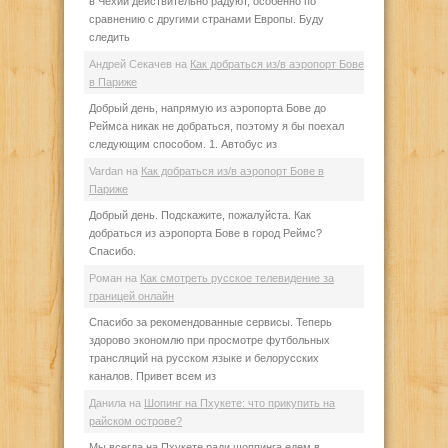
в Чехии действительно радуют, особенно по
сравнению с другими странами Европы. Буду
следить
Андрей Секачев
на
Как добраться из/в аэропорт Бове
в Париже
Добрый день, напрямую из аэропорта Бове до
Реймса никак не добраться, поэтому я бы поехал
следующим способом. 1. Автобус из
Vardan
на
Как добраться из/в аэропорт Бове в
Париже
Добрый день. Подскажите, пожалуйста. Как
добраться из аэропорта Бове в город Реймс?
Спасибо.
Роман
на
Как смотреть русское телевидение за
границей онлайн
Спасибо за рекомендованные сервисы. Теперь
здорово экономлю при просмотре футбольных
трансляций на русском языке и белорусских
каналов. Привет всем из
Данила
на
Шопинг на Пхукете: что прикупить на
райском острове?
Мы всегда на Пхукете ради шоппинга едем в