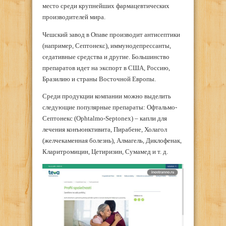
место среди крупнейших фармацевтических
производителей мира.
Чешский завод в Опаве производит антисептики
(например, Септонекс), иммунодепрессанты,
седативные средства и другие. Большинство
препаратов идет на экспорт в США, Россию,
Бразилию и страны Восточной Европы.
Среди продукции компании можно выделить
следующие популярные препараты: Офтальмо-
Септонекс (Ophtalmo-Septonex) – капли для
лечения конъюнктивита, Пирабене, Холагол
(желчекаменная болезнь), Алмагель, Диклофенак,
Кларитромицин, Цетиризин, Сумамед и т. д.