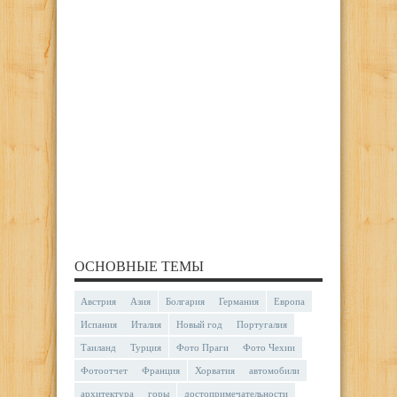
ОСНОВНЫЕ ТЕМЫ
Австрия
Азия
Болгария
Германия
Европа
Испания
Италия
Новый год
Португалия
Таиланд
Турция
Фото Праги
Фото Чехии
Фотоотчет
Франция
Хорватия
автомобили
архитектура
горы
достопримечательности