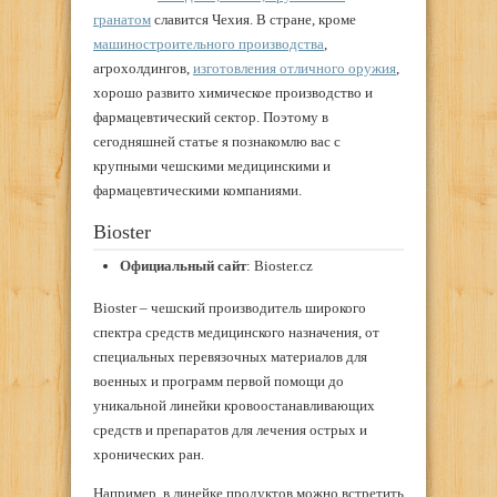
гранатом
славится Чехия. В стране, кроме
машиностроительного производства
,
агрохолдингов,
изготовления отличного оружия
,
хорошо развито химическое производство и
фармацевтический сектор. Поэтому в
сегодняшней статье я познакомлю вас с
крупными чешскими медицинскими и
фармацевтическими компаниями.
Bioster
Официальный сайт
: Bioster.cz
Bioster – чешский производитель широкого
спектра средств медицинского назначения, от
специальных перевязочных материалов для
военных и программ первой помощи до
уникальной линейки кровоостанавливающих
средств и препаратов для лечения острых и
хронических ран.
Например, в линейке продуктов можно встретить