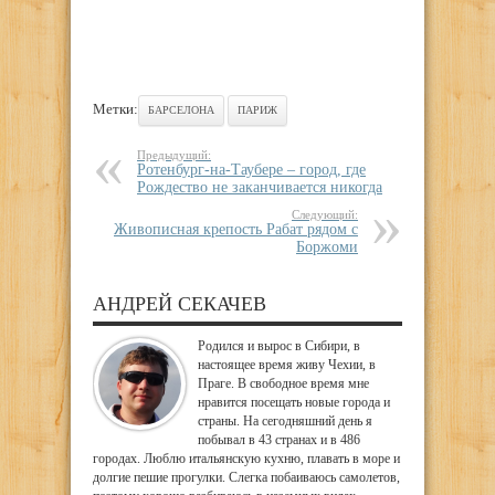
Метки:
БАРСЕЛОНА
ПАРИЖ
Предыдущий:
Ротенбург-на-Таубере – город, где
Рождество не заканчивается никогда
Следующий:
Живописная крепость Рабат рядом с
Боржоми
АНДРЕЙ СЕКАЧЕВ
Родился и вырос в Сибири, в
настоящее время живу Чехии, в
Праге. В свободное время мне
нравится посещать новые города и
страны. На сегодняшний день я
побывал в 43 странах и в 486
городах. Люблю итальянскую кухню, плавать в море и
долгие пешие прогулки. Слегка побаиваюсь самолетов,