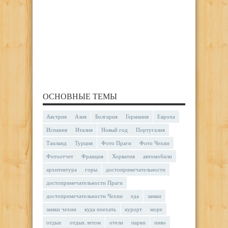
ОСНОВНЫЕ ТЕМЫ
Австрия
Азия
Болгария
Германия
Европа
Испания
Италия
Новый год
Португалия
Таиланд
Турция
Фото Праги
Фото Чехии
Фотоотчет
Франция
Хорватия
автомобили
архитектура
горы
достопримечательности
достопримечательности Праги
достопримечательности Чехии
еда
замки
замки чехии
куда поехать
курорт
море
отдых
отдых летом
отели
парки
пиво