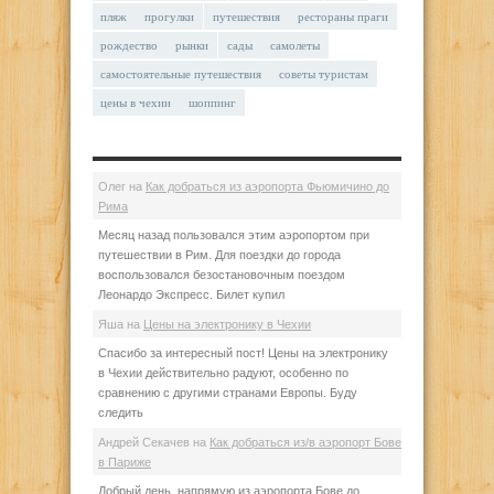
пляж
прогулки
путешествия
рестораны праги
рождество
рынки
сады
самолеты
самостоятельные путешествия
советы туристам
цены в чехии
шоппинг
Олег
на
Как добраться из аэропорта Фьюмичино до
Рима
Месяц назад пользовался этим аэропортом при
путешествии в Рим. Для поездки до города
воспользовался безостановочным поездом
Леонардо Экспресс. Билет купил
Яша
на
Цены на электронику в Чехии
Спасибо за интересный пост! Цены на электронику
в Чехии действительно радуют, особенно по
сравнению с другими странами Европы. Буду
следить
Андрей Секачев
на
Как добраться из/в аэропорт Бове
в Париже
Добрый день, напрямую из аэропорта Бове до