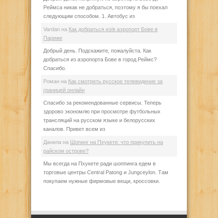
Реймса никак не добраться, поэтому я бы поехал
следующим способом. 1. Автобус из
Vardan
на
Как добраться из/в аэропорт Бове в
Париже
Добрый день. Подскажите, пожалуйста. Как
добраться из аэропорта Бове в город Реймс?
Спасибо.
Роман
на
Как смотреть русское телевидение за
границей онлайн
Спасибо за рекомендованные сервисы. Теперь
здорово экономлю при просмотре футбольных
трансляций на русском языке и белорусских
каналов. Привет всем из
Данила
на
Шопинг на Пхукете: что прикупить на
райском острове?
Мы всегда на Пхукете ради шоппинга едем в
торговые центры Central Patong и Jungceylon. Там
покупаем нужные фирмовые вещи, кроссовки.