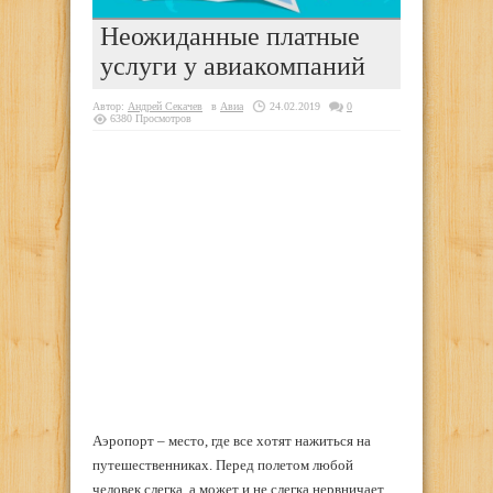
Неожиданные платные
услуги у авиакомпаний
Автор:
Андрей Секачев
в
Авиа
24.02.2019
0
6380 Просмотров
Аэропорт – место, где все хотят нажиться на
путешественниках. Перед полетом любой
человек слегка, а может и не слегка нервничает,