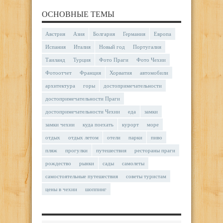
ОСНОВНЫЕ ТЕМЫ
Австрия
Азия
Болгария
Германия
Европа
Испания
Италия
Новый год
Португалия
Таиланд
Турция
Фото Праги
Фото Чехии
Фотоотчет
Франция
Хорватия
автомобили
архитектура
горы
достопримечательности
достопримечательности Праги
достопримечательности Чехии
еда
замки
замки чехии
куда поехать
курорт
море
отдых
отдых летом
отели
парки
пиво
пляж
прогулки
путешествия
рестораны праги
рождество
рынки
сады
самолеты
самостоятельные путешествия
советы туристам
цены в чехии
шоппинг