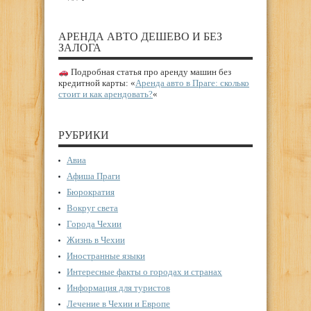
АРЕНДА АВТО ДЕШЕВО И БЕЗ
ЗАЛОГА
Подробная статья про аренду машин без
кредитной карты: «
Аренда авто в Праге: сколько
стоит и как арендовать?
«
РУБРИКИ
Авиа
Афиша Праги
Бюрократия
Вокруг света
Города Чехии
Жизнь в Чехии
Иностранные языки
Интересные факты о городах и странах
Информация для туристов
Лечение в Чехии и Европе