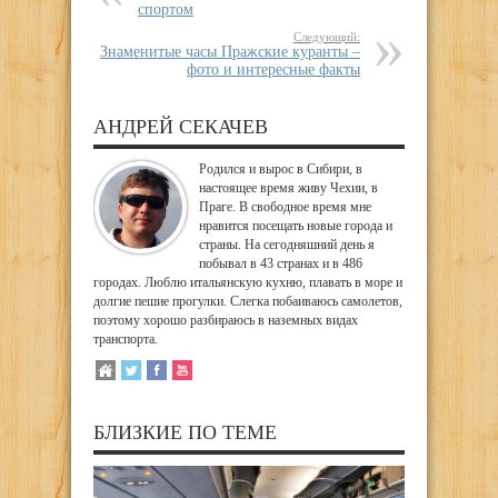
спортом
Следующий:
Знаменитые часы Пражские куранты –
фото и интересные факты
АНДРЕЙ СЕКАЧЕВ
Родился и вырос в Сибири, в
настоящее время живу Чехии, в
Праге. В свободное время мне
нравится посещать новые города и
страны. На сегодняшний день я
побывал в 43 странах и в 486
городах. Люблю итальянскую кухню, плавать в море и
долгие пешие прогулки. Слегка побаиваюсь самолетов,
поэтому хорошо разбираюсь в наземных видах
транспорта.
БЛИЗКИЕ ПО ТЕМЕ