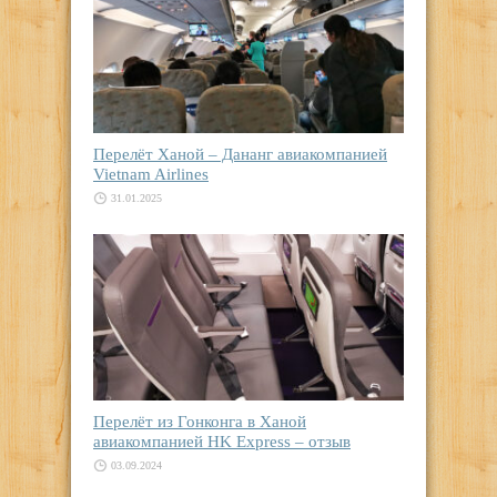
Перелёт Ханой – Дананг авиакомпанией
Vietnam Airlines
31.01.2025
Перелёт из Гонконга в Ханой
авиакомпанией HK Express – отзыв
03.09.2024