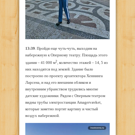
13:39
. Пройдя еще чуть-чуть, выходим на
набережную к Оперному театру. Площадь этого
2
здания – 41 000 м
, количество этажей – 14, 5 из
них находятся под землей. Здание было
построено по проекту архитектора Хеннинга
Ларсена, и над его внешним обликом и
внутренним убранством трудились многие
датские художники. Рядом с Оперным театром
видны трубы электростанции Amagerværket,
которые заметно портят картину и чистый
воздух набережной.