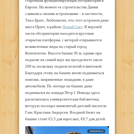
старейшая функционирующая обсерватория в
Европе. На момент ее строительства Дания
славилась своими астрономами – в частности,
Тихо Браге. Любопытно, что этот астроном даже
жил в Праге, в районе
Новый Свет
. В верхней
части обсерватории находится круговая
открытая платформа, с которой открываются
великолепные виды на старый город
Копенгагена. Высота башни 36 м, однако при
подъеме на самый верх вы преодолеете около
209 м, поскольку подъем пологий и винтовой.
Благодаря этому на башню могли подниматься
повозки, запряженные лошадьми, и даже
автомобили. По легенде на башню даже
поднимался на лошади Петр I. Некогда здесь
располагалась университетская библиотека,
которую посещал знаменитый датский писатель
Ганс Кристиан Андерсен. Входной билет на
башню стоит €3,5 для взрослых, €0,7 для детей.