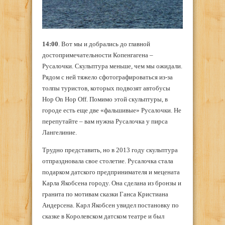
14:00
. Вот мы и добрались до главной
достопримечательности Копенгагена –
Русалочки. Скульптура меньше, чем мы ожидали.
Рядом с ней тяжело сфотографироваться из-за
толпы туристов, которых подвозят автобусы
Hop On Hop Off. Помимо этой скульптуры, в
городе есть еще две «фальшивые» Русалочки. Не
перепутайте – вам нужна Русалочка у пирса
Лангелиние.
Трудно представить, но в 2013 году скульптура
отпраздновала свое столетие. Русалочка стала
подарком датского предпринимателя и мецената
Карла Якобсена городу. Она сделана из бронзы и
гранита по мотивам сказки Ганса Кристиана
Андерсена. Карл Якобсен увидел постановку по
сказке в Королевском датском театре и был