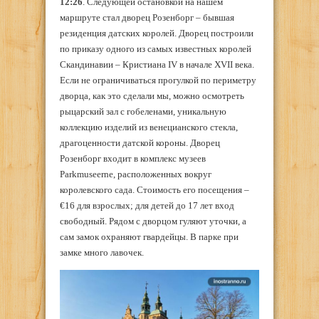
12:26
. Следующей остановкой на нашем
маршруте стал дворец Розенборг – бывшая
резиденция датских королей. Дворец построили
по приказу одного из самых известных королей
Скандинавии – Кристиана IV в начале XVII века.
Если не ограничиваться прогулкой по периметру
дворца, как это сделали мы, можно осмотреть
рыцарский зал с гобеленами, уникальную
коллекцию изделий из венецианского стекла,
драгоценности датской короны. Дворец
Розенборг входит в комплекс музеев
Parkmuseerne, расположенных вокруг
королевского сада. Стоимость его посещения –
€16 для взрослых; для детей до 17 лет вход
свободный. Рядом с дворцом гуляют уточки, а
сам замок охраняют гвардейцы. В парке при
замке много лавочек.