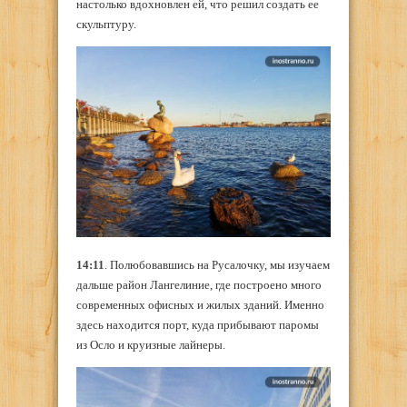
настолько вдохновлен ей, что решил создать ее
скульптуру.
14:11
. Полюбовавшись на Русалочку, мы изучаем
дальше район Лангелиние, где построено много
современных офисных и жилых зданий. Именно
здесь находится порт, куда прибывают паромы
из Осло и круизные лайнеры.