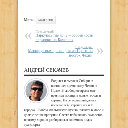
Метки:
БОЛГАРИЯ
Предыдущий:
Паркуюсь где хочу – особенности
парковки на Балканах
Следующий:
Маршрут выходного дня из Праги на
восток Чехии
АНДРЕЙ СЕКАЧЕВ
Родился и вырос в Сибири, в
настоящее время живу Чехии, в
Праге. В свободное время мне
нравится посещать новые города и
страны. На сегодняшний день я
побывал в 43 странах и в 486
городах. Люблю итальянскую кухню, плавать в море и
долгие пешие прогулки. Слегка побаиваюсь самолетов,
поэтому хорошо разбираюсь в наземных видах
транспорта.