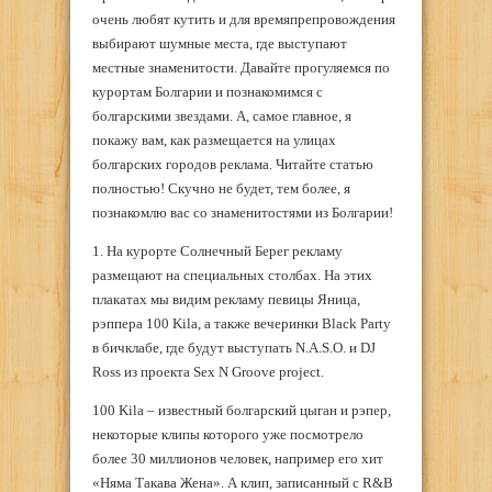
очень любят кутить и для времяпрепровождения
выбирают шумные места, где выступают
местные знаменитости. Давайте прогуляемся по
курортам Болгарии и познакомимся с
болгарскими звездами. А, самое главное, я
покажу вам, как размещается на улицах
болгарских городов реклама. Читайте статью
полностью! Скучно не будет, тем более, я
познакомлю вас со знаменитостями из Болгарии!
1. На курорте Солнечный Берег рекламу
размещают на специальных столбах. На этих
плакатах мы видим рекламу певицы Яница,
рэппера 100 Kila, а также вечеринки Black Party
в бичклабе, где будут выступать N.A.S.O. и DJ
Ross из проекта Sex N Groove project.
100 Kila – известный болгарский цыган и рэпер,
некоторые клипы которого уже посмотрело
более 30 миллионов человек, например его хит
«Няма Такава Жена». А клип, записанный с R&B