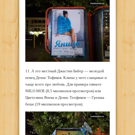
11. А это местный Джастин Бибер — молодой
певец Денис Тофиков. Клипы у него слащавые и
чаще всего про любовь. Для примера гляньте
MILO MOE (8,5 миллионов просмотров) или
Цветелина Янева и Денис Теофиков — Грешка
беше (19 миллионов просмотров).