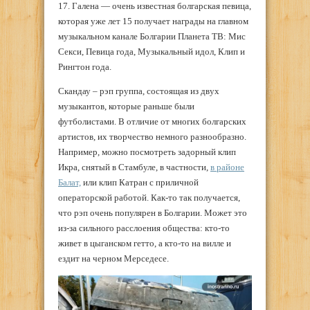
17. Галена — очень известная болгарская певица,
которая уже лет 15 получает награды на главном
музыкальном канале Болгарии Планета ТВ: Мис
Секси, Певица года, Музыкальный идол, Клип и
Рингтон года.
Скандау – рэп группа, состоящая из двух
музыкантов, которые раньше были
футболистами. В отличие от многих болгарских
артистов, их творчество немного разнообразно.
Например, можно посмотреть задорный клип
Икра, снятый в Стамбуле, в частности,
в районе
Балат,
или клип Катран с приличной
операторской работой. Как-то так получается,
что рэп очень популярен в Болгарии. Может это
из-за сильного расслоения общества: кто-то
живет в цыганском гетто, а кто-то на вилле и
ездит на черном Мерседесе.