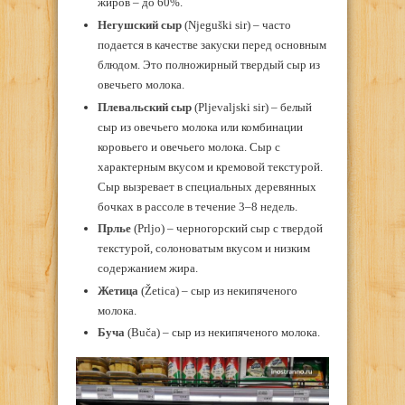
жиров – до 60%.
Негушский сыр
(Njeguški sir) – часто
подается в качестве закуски перед основным
блюдом. Это полножирный твердый сыр из
овечьего молока.
Плевальский сыр
(Pljevaljski sir) – белый
сыр из овечьего молока или комбинации
коровьего и овечьего молока. Сыр с
характерным вкусом и кремовой текстурой.
Сыр вызревает в специальных деревянных
бочках в рассоле в течение 3–8 недель.
Прлье
(Prljo) – черногорский сыр с твердой
текстурой, солоноватым вкусом и низким
содержанием жира.
Жетица
(Žetica) – сыр из некипяченого
молока.
Буча
(Buča) – сыр из некипяченого молока.