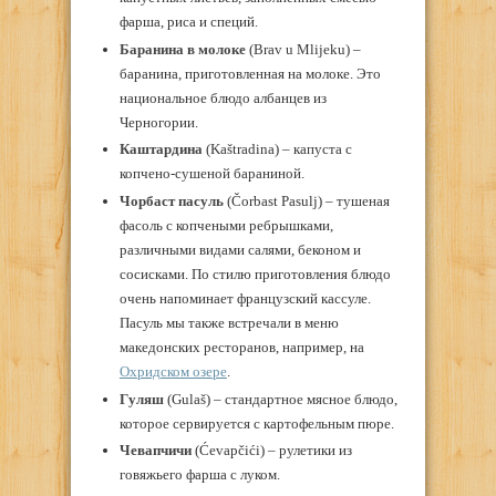
фарша, риса и специй.
Баранина в молоке
(Brav u Mlijeku) –
баранина, приготовленная на молоке. Это
национальное блюдо албанцев из
Черногории.
Каштардина
(Kaštradina) – капуста с
копчено-сушеной бараниной.
Чорбаст пасуль
(Čorbast Pasulj) – тушеная
фасоль с копчеными ребрышками,
различными видами салями, беконом и
сосисками. По стилю приготовления блюдо
очень напоминает французский кассуле.
Пасуль мы также встречали в меню
македонских ресторанов, например, на
Охридском озере
.
Гуляш
(Gulaš) – стандартное мясное блюдо,
которое сервируется с картофельным пюре.
Чевапчичи
(Ćevapčići) – рулетики из
говяжьего фарша с луком.