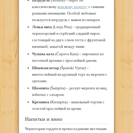
Штрудель
(Štrudla) – пирог по
классическому
венскому рецепту
с самыми
разными начинками. Особой любовью
пользуется штрудель с маком из пекарен.
Ленья пита
(Lenja Pita) – традиционный
черногорский и сербский сладкий пирог,
состоящий из двух слоев теста с фруктовой
начинкой, зажатой между ними.
Чупава ката
(Čupava Kata) – пирожное из
песочной крошки с прослойкой джема.
Шпански ветар
(Španski Vjetar) –
многослойный воздушный торт из меренги с
орехами.
Шампита
(Šampita) – десерт-меренга из яиц,
взбитых с сахаром.
Кремпита
(Krempita) – ванильный тортик с
толстой прослойкой из крема.
Напитки и вино
Черногория гордится превосходными местными