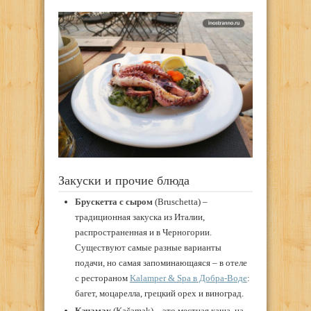
Закуски и прочие блюда
Брускетта с сыром
(Bruschetta) –
традиционная закуска из Италии,
распространенная и в Черногории.
Существуют самые разные варианты
подачи, но самая запоминающаяся – в отеле
с рестораном
Kalamper & Spa в Добра-Воде
:
багет, моцарелла, грецкий орех и виноград.
Качамак
(Kačamak) – это местная каша, на