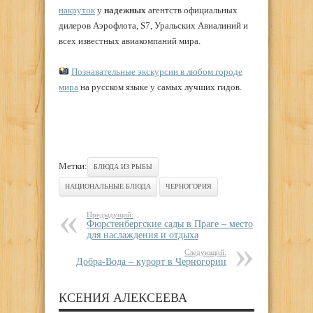
накруток
у
надежных
агентств официальных
дилеров Аэрофлота, S7, Уральских Авиалиний и
всех известных авиакомпаний мира.
Познавательные экскурсии в любом городе
мира
на русском языке у самых лучших гидов.
Метки:
БЛЮДА ИЗ РЫБЫ
НАЦИОНАЛЬНЫЕ БЛЮДА
ЧЕРНОГОРИЯ
Предыдущий:
Фюрстенбергские сады в Праге – место
для наслаждения и отдыха
Следующий:
Добра-Вода – курорт в Черногории
КСЕНИЯ АЛЕКСЕЕВА