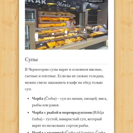
Супы
В Черногории супы варят в основном мясные,
сытные и плотные. Если вы не сильно голодны,
можно смело заказывать в кафе на обед только
суп.
Чорба
(Čorba) – суп из лапши, овощей, мяса,
рыбы или раков.
Чорба с рыбой и морепродуктами
(Riblja
čorba) – густой, наваристый суп, который
варят из нескольких сортов рыбы.
Чорба с крапивой
(Čorba od koprive, Čorba