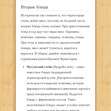
Вторые блюда
Исторически так сложилось, что черногорцы
очень любят мясо, поэтому по большей части
вторые блюда очень сытные. При приготовлении
блюд в ход идут все виды мяса: баранина,
ягнятина, свинина, говядина, телятина, птица.
При этом, в зависимости от предпочтений
повара, мясо может тушиться, жариться,
вариться. В общем, давайте знакомиться с
гурманским разнообразием Черногории.
Негушский стейк
(Njeguški stek) – самое
известное блюдо традиционной
черногорской кухни. Для приготовления
используется вырезка телятины, которая
фаршируется каймаком (сливочным сыром) и
пршутом (вяленой свининой). Подается
блюдо с фирменным соусом. Такое
незатейливое блюдо сможет утолить аппетит
любого путника или местного жителя.