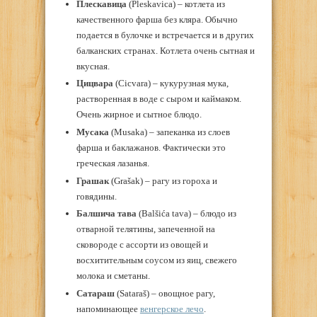
Плескавица
(Pleskavica) – котлета из
качественного фарша без кляра. Обычно
подается в булочке и встречается и в других
балканских странах. Котлета очень сытная и
вкусная.
Цицвара
(Cicvara) – кукурузная мука,
растворенная в воде с сыром и каймаком.
Очень жирное и сытное блюдо.
Мусака
(Musaka) – запеканка из слоев
фарша и баклажанов. Фактически это
греческая лазанья.
Грашак
(Grašak) – рагу из гороха и
говядины.
Балшича тава
(Balšića tava) – блюдо из
отварной телятины, запеченной на
сковороде с ассорти из овощей и
восхитительным соусом из яиц, свежего
молока и сметаны.
Сатараш
(Sataraš) – овощное рагу,
напоминающее
венгерское лечо
.