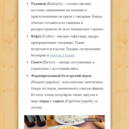
Ражничи
(Ražnjići) – сочные мясные
кусочки, нанизанные на шпажки и
приготовленные на гриле с овощами. Блюдо
обычно готовится из свинины и
распространено во всех балканских странах.
Кёфте
(Ćufte) – мясные тефтельки, щедро
приправленные специями. Также
встречаются в кухне Турции, гастрономии
Болгарии и
блюдах Греции
.
Гювеч
(Đuveč) – овощи, потушенные в
горшочках с кусочками мяса.
Фаршированный болгарский перец
(Punjene paprika) – классическое запеченное
блюдо из перца, начиненного смесью фарша.
Кстати, очень популярна также закуска в
виде
перца с сыром
(Zapečené papriky se
sýrem).