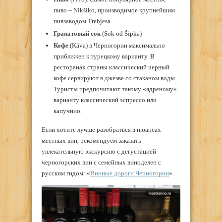
пиво – Nikšiko, производимое крупнейшим
пивзаводом Trebjesa.
Гранатовый сок
(Sok od Šipka)
Кофе
(Káva) в Черногории максимально
приближен к турецкому варианту. В
ресторанах страны классический черный
кофе сервируют в джезве со стаканом воды.
Туристы предпочитают такому «ядреному»
варианту классический эспрессо или
капучино.
Если хотите лучше разобраться в нюансах
местных вин, рекомендуем заказать
увлекательную экскурсию с дегустацией
черногорских вин с семейных виноделен с
русским гидом: «
Винные дороги Черногории
».