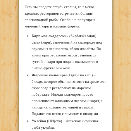
Если вы поедете вглубь страны, то в меню
здешних ресторанов встречается больше
пресноводной рыбы. Особенно популярен
копченый карп и жареная форель.
Карп «по-скадарски»
(Skadarski šaran) –
сазан (карп), запеченный на сковороде под
соусом из чернослива, яблок или айвы. Во
время приготовления масса становится
густой, и карп при подаче оказывается в
рыбно-фруктовом желе.
Жареные кальмары
(Lignje na žaru) –
блюдо, которое обычно готовят на гриле или
сковороде в ресторанах на морском
побережье. Иногда кальмаров просто
опрыскивают оливковым маслом и жарят, а
иногда наполняют ветчиной и сыром.
Подают это яство с лимоном и овощами.
Уклейка
(Ukljeva) – копченая и сушеная
рыба уклейка.