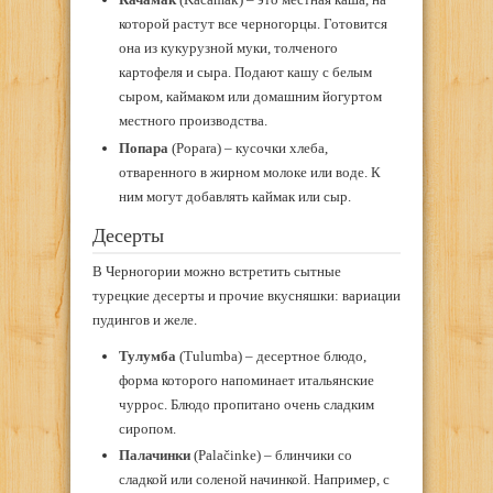
которой растут все черногорцы. Готовится
она из кукурузной муки, толченого
картофеля и сыра. Подают кашу с белым
сыром, каймаком или домашним йогуртом
местного производства.
Попара
(Popara) – кусочки хлеба,
отваренного в жирном молоке или воде. К
ним могут добавлять каймак или сыр.
Десерты
В Черногории можно встретить сытные
турецкие десерты и прочие вкусняшки: вариации
пудингов и желе.
Тулумба
(Tulumba) – десертное блюдо,
форма которого напоминает итальянские
чуррос. Блюдо пропитано очень сладким
сиропом.
Палачинки
(Palačinke) – блинчики со
сладкой или соленой начинкой. Например, с