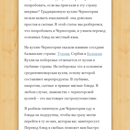
попробовать, если вы приехали в эту страну
впервые? Традиционную кухню Черногории
нельзя назвать изысканной: она довольно
простая и сытная. В этой статье мы разберемся,
что попробовать в Черногории, и узнаем перевод
основных блюд на местный язык.
На кухню Черногории оказали влияние соседние
балканские страны:
Турция
, Сербия и
Болгария
.
Кухня на побережье отличается от кухни в
глубинке страны. На побережье это в основном
средиземноморская кухня, основу которой
составляют морепродукты. В глубинке,
напротив, сытные и пряные мясные блюда. В
любом случае, знакомство с черногорской
кухней – это настоящее гастропутешествие.
Я разбила типичную для Черногории еду и
блюда на подгруппы, чтобы вы сразу могли
перейти в ту из них, которая вас заинтересует.
Перевод блюд в скобках поможет вам быстро