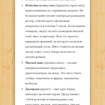
Ягнятина из-под сача
(Jagnjetina ispod sača),
приготовленная по старинному рецепту. На
большом камне (позже сковорода) разводили
костер, угли которого прогревали
поверхность в течение 5 часов. Затем камень
очищали, сверху на него помещали квасной
хлеб, мясо и картошку. Всю эту красоту
накрывали крышкой, на которую насыпали
раскаленный уголь. Мясо томится несколько
часов, и вкус этого блюда получается
неповторимым.
Мясной микс
(mješano meso) – сытная
порция различных видов мяса,
приготовленных на гриле. Это могут быть
стейки, чевапчичи из фарша, шашлычки,
колбаски.
Джапраки
(japraci) – ещё одно блюдо,
имеющее греческие корни. Представляет
собой рулетики из виноградных или
капустных листьев, заполненных смесью