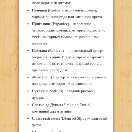
шоколадом или джемом.
Пончики
(Krofne) с начинкой из джема,
мармелада, шоколада или заварного крема.
Приганице
(Priganice) – небольшие
черногорские пончики, которые подаются с
местным горным мёдом или различными
джемами.
Пахлава
(Baklava) – превосходный десерт
родом из Турции. В черногорском варианте
исполнения он готовится из филло теста с
орешками или медом.
Желе
(Jello) – десерты из желатина, пудинги
или кремовые пироги без выпекания.
Сутлияш
(Sutlijaš) – сладкий рисовый
пудинг.
Слатко од Дунья
(Slatko od Dunja) –
домашний джем из айвы.
Сливовый джем
(Džem od Šljiva) – сливовый
джем.