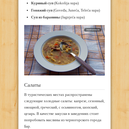
Куриный суп
(Kokošija supa)
Говяжий суп
(Goveđa, Juneća, Teleća supa)
Суп из баранины
(Jagnjeća supa)
Салаты
В туристических местах распространены
следующие холодные салаты: капрезе, сезонный,
овощной, греческий, с осьминогом, шопский,
цезарь. В качестве закуски в заведениях стоит
попробовать маслины из черногорского города
Бар.