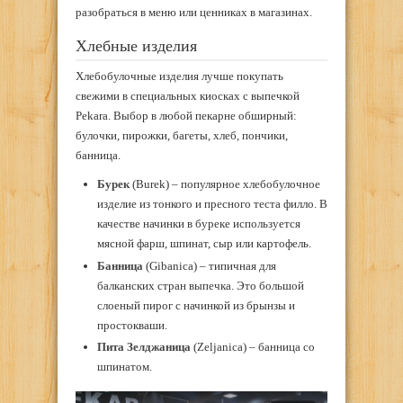
разобраться в меню или ценниках в магазинах.
Хлебные изделия
Хлебобулочные изделия лучше покупать
свежими в специальных киосках с выпечкой
Pekara. Выбор в любой пекарне обширный:
булочки, пирожки, багеты, хлеб, пончики,
банница.
Бурек
(Burek) – популярное хлебобулочное
изделие из тонкого и пресного теста филло. В
качестве начинки в буреке используется
мясной фарш, шпинат, сыр или картофель.
Банница
(Gibanica) – типичная для
балканских стран выпечка. Это большой
слоеный пирог с начинкой из брынзы и
простокваши.
Пита Зелджаница
(Zeljanica) – банница со
шпинатом.