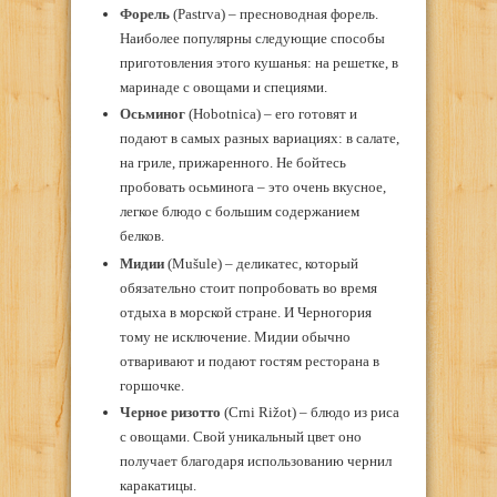
Форель
(Pastrva) – пресноводная форель.
Наиболее популярны следующие способы
приготовления этого кушанья: на решетке, в
маринаде с овощами и специями.
Осьминог
(Hobotnica) – его готовят и
подают в самых разных вариациях: в салате,
на гриле, прижаренного. Не бойтесь
пробовать осьминога – это очень вкусное,
легкое блюдо с большим содержанием
белков.
Мидии
(Mušule) – деликатес, который
обязательно стоит попробовать во время
отдыха в морской стране. И Черногория
тому не исключение. Мидии обычно
отваривают и подают гостям ресторана в
горшочке.
Черное ризотто
(Crni Rižot) – блюдо из риса
с овощами. Свой уникальный цвет оно
получает благодаря использованию чернил
каракатицы.