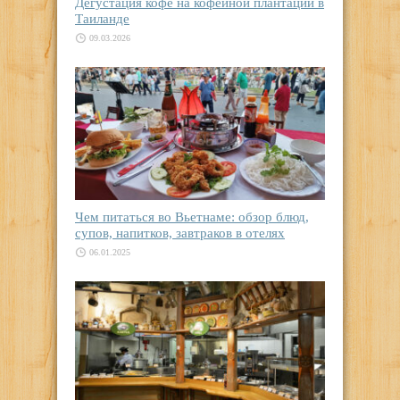
Дегустация кофе на кофейной плантации в
Таиланде
09.03.2026
Чем питаться во Вьетнаме: обзор блюд,
супов, напитков, завтраков в отелях
06.01.2025