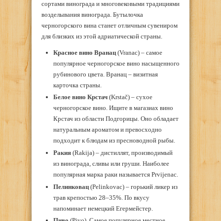
сортами винограда и многовековыми традициями
возделывания винограда. Бутылочка
черногорского вина станет отличным сувениром
для близких из этой адриатической страны.
Красное вино Вранац
(Vranac) – самое
популярное черногорское вино насыщенного
рубинового цвета. Вранац – визитная
карточка страны.
Белое вино Крстач
(Krstač) – сухое
черногорское вино. Ищите в магазиах вино
Крстач из области Подгорицы. Оно обладает
натуральным ароматом и превосходно
подходит к блюдам из пресноводной рыбы.
Ракия
(Rakija) – дистиллят, производимый
из винограда, сливы или груши. Наиболее
популярная марка раки называется Prvijenac.
Пелинковац
(Pelinkovac) – горький ликер из
трав крепостью 28–35%. По вкусу
напоминает немецкий Егермейстер.
Пиво
(Pivo). Самое популярное местное