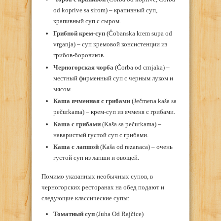
od koprive sa sirom) – крапивный суп,
крапивный суп с сыром.
Грибной крем-суп
(Čobanska krem supa od
vrganja) – суп кремовой консистенции из
грибов-боровиков.
Черногорская чорба
(Čorba od crnjaka) –
местный фирменный суп с черным луком и
мясом.
Каша ячменная с грибами
(Ječmena kaša sa
pečurkama) – крем-суп из ячменя с грибами.
Каша с грибами
(Kaša sa pečurkama) –
наваристый густой суп с грибами.
Каша с лапшой
(Kaša od rezanaca) – очень
густой суп из лапши и овощей.
Помимо указанных необычных супов, в
черногорских ресторанах на обед подают и
следующие классические супы:
Томатный суп
(Juha Od Rajčice)