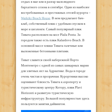
отдых в мае или в разгар малолюдного
бархатного сезона в сентябре. Один из наиболее
востребованных и престижных отелей курорта –
Waikiki Beach House
. В нем предлагают бич-
клаб, собственный пляж с удобным спуском в
море и шезлонги. Самый популярный пляж
Тивата расположен на косе Plaža Ponta. За
городом также есть пляж Kalardovo Beach. В
основной массе пляжи Тивата галечные или
выложенные бетонными плитами.
Тиват славится своей набережной Порто
Монтенегро с одной из самых шикарных марин
для элитных яхт на Адриатике. Вода в городе
очень чистая и прозрачная. Курортники высоко
оценивают близость Тивата к аэропорту и
туристическому центру Котору, пляж Plavi
Horizonti и развитую туристическую
инфраструктуру. Большой популярностью здесь
пользуются занятия дайвингом.