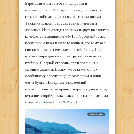
Береговая линия в Бечичи широкая и
протяженная – 1950 м, и по всему периметру
стоят стройные ряды зонтиков с шезлонгами.
Также на пляже предусмотрены туалеты и
душевые. Цена аренды зонтика и двух шезлонгов
колеблется в диапазоне €8–10. Городской пляж
песчаный, а вход в море галечный, поэтому без
специальных тапочек здесь не обойтись. При
входе в море довольно быстро попадаешь на
глубину. С одной стороны пляж граничит с
зеленым холмом. В жару море кажется по-
особенному освежающе-прохладным и чище,
чем в Будве. Из водных развлечений
представлены катамараны, гидроцикл, парашют,
купание в зорбе, а также аквапарк на территории
отеля
Mediteran Hotel & Resort
.