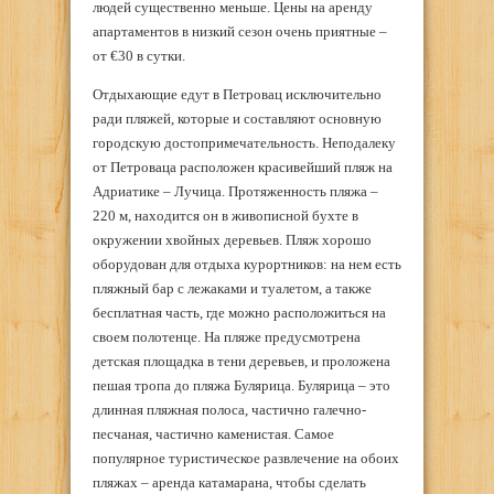
людей существенно меньше. Цены на аренду
апартаментов в низкий сезон очень приятные –
от €30 в сутки.
Отдыхающие едут в Петровац исключительно
ради пляжей, которые и составляют основную
городскую достопримечательность. Неподалеку
от Петроваца расположен красивейший пляж на
Адриатике – Лучица. Протяженность пляжа –
220 м, находится он в живописной бухте в
окружении хвойных деревьев. Пляж хорошо
оборудован для отдыха курортников: на нем есть
пляжный бар с лежаками и туалетом, а также
бесплатная часть, где можно расположиться на
своем полотенце. На пляже предусмотрена
детская площадка в тени деревьев, и проложена
пешая тропа до пляжа Булярица. Булярица – это
длинная пляжная полоса, частично галечно-
песчаная, частично каменистая. Самое
популярное туристическое развлечение на обоих
пляжах – аренда катамарана, чтобы сделать