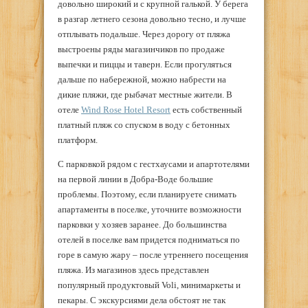
довольно широкий и с крупной галькой. У берега
в разгар летнего сезона довольно тесно, и лучше
отплывать подальше. Через дорогу от пляжа
выстроены ряды магазинчиков по продаже
выпечки и пиццы и таверн. Если прогуляться
дальше по набережной, можно набрести на
дикие пляжи, где рыбачат местные жители. В
отеле
Wind Rose Hotel Resort
есть собственный
платный пляж со спуском в воду с бетонных
платформ.
С парковкой рядом с гестхаусами и апартотелями
на первой линии в Добра-Воде большие
проблемы. Поэтому, если планируете снимать
апартаменты в поселке, уточните возможности
парковки у хозяев заранее. До большинства
отелей в поселке вам придется подниматься по
горе в самую жару – после утреннего посещения
пляжа. Из магазинов здесь представлен
популярный продуктовый Voli, минимаркеты и
пекары. С экскурсиями дела обстоят не так