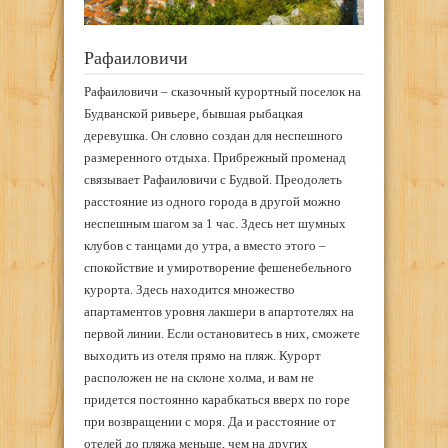
Рафаиловичи
Рафаиловичи – сказочный курортный поселок на
Будванской ривьере, бывшая рыбацкая
деревушка. Он словно создан для неспешного
размеренного отдыха. Прибрежный променад
связывает Рафаиловичи с Будвой. Преодолеть
расстояние из одного города в другой можно
неспешным шагом за 1 час. Здесь нет шумных
клубов с танцами до утра, а вместо этого –
спокойствие и умиротворение фешенебельного
курорта. Здесь находится множество
апартаментов уровня лакшери в апартотелях на
первой линии. Если остановитесь в них, сможете
выходить из отеля прямо на пляж. Курорт
расположен не на склоне холма, и вам не
придется постоянно карабкаться вверх по горе
при возвращении с моря. Да и расстояние от
отелей до пляжа меньше, чем на других