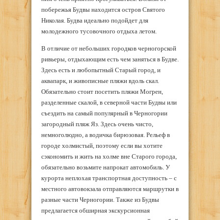
побережья Будвы находится остров Святого
Николая. Будва идеально подойдет для
молодежного тусовочного отдыха летом.
В отличие от небольших городков черногорской
ривьеры, отдыхающим есть чем заняться в Будве.
Здесь есть и любопытный Старый город, и
аквапарк, и живописные пляжи вдоль скал.
Обязательно стоит посетить пляжи Могрен,
разделенные скалой, в северной части Будвы или
съездить на самый популярный в Черногории
загородный пляж Яз. Здесь очень чисто,
немноголюдно, а водичка бирюзовая. Рельеф в
городе холмистый, поэтому если вы хотите
сэкономить и жить на холме вне Старого города,
обязательно возьмите напрокат автомобиль. У
курорта неплохая транспортная доступность – с
местного автовокзала отправляются маршрутки в
разные части Черногории. Также из Будвы
предлагается обширная экскурсионная