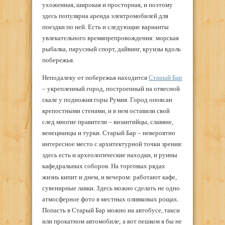
ухоженная, широкая и просторная, и поэтому
здесь популярна аренда электромобилей для
поездки по ней. Есть и следующие варианты
увлекательного времяпрепровождения: морская
рыбалка, парусный спорт, дайвинг, круизы вдоль
побережья.
Неподалеку от побережья находится
Старый Бар
– укрепленный город, построенный на отвесной
скале у подножия горы Румия. Город опоясан
крепостными стенами, и в нем оставили свой
след многие правители – византийцы, славяне,
венецианцы и турки. Старый Бар – невероятно
интересное место с архитектурной точки зрения:
здесь есть и археологические находки, и руины
кафедральных соборов. На торговых рядах
жизнь кипит и днем, и вечером: работают кафе,
сувенирные лавки. Здесь можно сделать не одно
атмосферное фото в местных оливковых рощах.
Попасть в Старый Бар можно на автобусе, такси
или прокатном автомобиле; а вот пешком я бы не