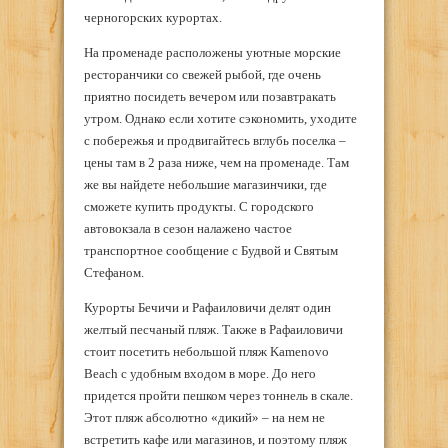
черногорских курортах.
На променаде расположены уютные морские
ресторанчики со свежей рыбой, где очень
приятно посидеть вечером или позавтракать
утром. Однако если хотите сэкономить, уходите
с побережья и продвигайтесь вглубь поселка –
цены там в 2 раза ниже, чем на променаде. Там
же вы найдете небольшие магазинчики, где
сможете купить продукты. С городского
автовокзала в сезон налажено частое
транспортное сообщение с Будвой и Святым
Стефаном.
Курорты Бечичи и Рафаиловичи делят один
желтый песчаный пляж. Также в Рафаиловичи
стоит посетить небольшой пляж Kamenovo
Beach с удобным входом в море. До него
придется пройти пешком через тоннель в скале.
Этот пляж абсолютно «дикий» – на нем не
встретить кафе или магазинов, и поэтому пляж