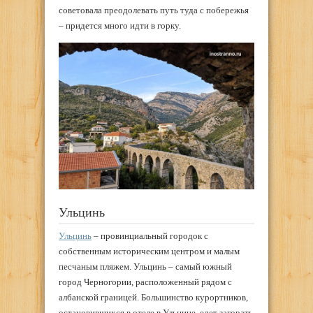
советовала преодолевать путь туда с побережья
– придется много идти в горку.
Ульцинь
Ульцинь
– провинциальный городок с
собственным историческим центром и малым
песчаным пляжем. Ульцинь – самый южный
город Черногории, расположенный рядом с
албанской границей. Большинство курортников,
остановившихся в отеле в Ульцине, едет загорать