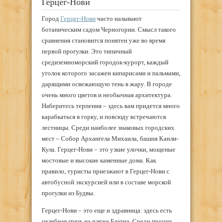
Герцег-Нови
Город
Герцег-Нови
часто называют
ботаническим садом Черногории. Смысл такого
сравнения становится понятен уже во время
первой прогулки. Это типичный
средиземноморский городок-курорт, каждый
уголок которого засажен кипарисами и пальмами,
дарящими освежающую тень в жару. В городе
очень много цветов и необычная архитектура.
Наберитесь терпения – здесь вам придется много
карабкаться в горку, и повсюду встречаются
лестницы. Среди наиболее знаковых городских
мест – Собор Архангела Михаила, башня Канли-
Кула. Герцег-Нови – это узкие улочки, мощеные
мостовые и высокие каменные дома. Как
правило, туристы приезжают в Герцег-Нови с
автобусной экскурсией или в составе морской
прогулки из Будвы.
Герцег-Нови – это еще и здравница: здесь есть
целебная грязь на пляже Блатна. Среди прочих