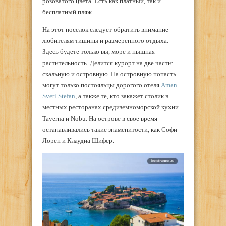
розоватого цвета. Есть как платный, так и
бесплатный пляж.
На этот поселок следует обратить внимание
любителям тишины и размеренного отдыха.
Здесь будете только вы, море и пышная
растительность. Делится курорт на две части:
скальную и островную. На островную попасть
могут только постояльцы дорогого отеля
Aman
Sveti Stefan
, а также те, кто закажет столик в
местных ресторанах средиземноморской кухни
Taverna и Nobu. На острове в свое время
останавливались такие знаменитости, как Софи
Лорен и Клаудиа Шифер.