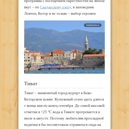
программа с посещением окрестностей на любой
вкус – по
Скадарскому озеру
, в заповедник
Ловчен, Котор и не только – выбор огромен.
Тиват
Тиват – знаменитый город-курорт в Боко-
Которском заливе. Купальный сезон здесь длится
с конца мая по конец сентября. До самой высокой
отметки в +25 °С вода в Тивате прогревается в
июле и августе. Поэтому любителям прохладной
водички я бы посоветовала отравиться сюда на