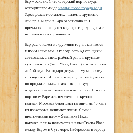
Бар – основной черногорский порт, откуда
отходят паромы до
итальянского города Бари
.
Здесь делают остановку и многие круизные
лайнеры. Марина Бара рассчитана на 1000
причалов и находится в центре города рядом с
пассажирским терминалом.
Бар расположен в окружении гор и отличается
мягким климатом. В городе есть жд станция и
автовокзал, а также рыбный рынок, крупные
супермаркеты (Voli, Maxi, Franca) и магазины на
любой вкус. Благодаря регулярному морскому
сообщению с Италией, в городе полно бутиков
по продаже итальянских товаров, куда
отдыхающие устремляются на шопинг. Пляжи в
портовом Баре исключительно с крупной
галькой. Морской берег Бара вытянут на 46 км, 9
км из которых занимают пляжи. Самый
протяженный пляж – Šušanjska Plaža;
популярностью пользуется и пляж Crvena Plaza
между Баром и Сутоморе. Набережная в городе