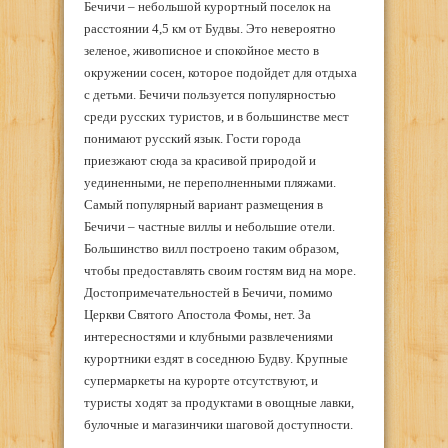
Бечичи – небольшой курортный поселок на
расстоянии 4,5 км от Будвы. Это невероятно
зеленое, живописное и спокойное место в
окружении сосен, которое подойдет для отдыха
с детьми. Бечичи пользуется популярностью
среди русских туристов, и в большинстве мест
понимают русский язык. Гости города
приезжают сюда за красивой природой и
уединенными, не переполненными пляжами.
Самый популярный вариант размещения в
Бечичи – частные виллы и небольшие отели.
Большинство вилл построено таким образом,
чтобы предоставлять своим гостям вид на море.
Достопримечательностей в Бечичи, помимо
Церкви Святого Апостола Фомы, нет. За
интересностями и клубными развлечениями
курортники ездят в соседнюю Будву. Крупные
супермаркеты на курорте отсутствуют, и
туристы ходят за продуктами в овощные лавки,
булочные и магазинчики шаговой доступности.