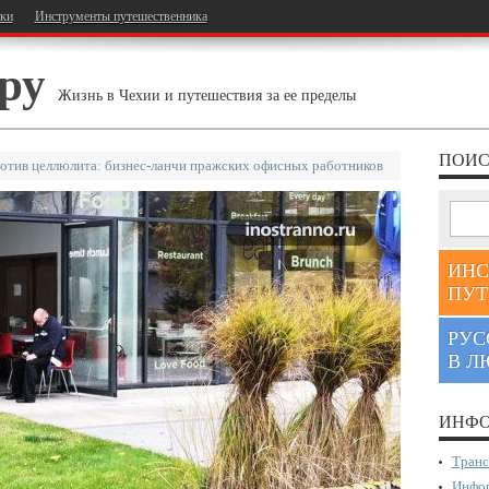
тки
Инструменты путешественника
ру
Жизнь в Чехии и путешествия за ее пределы
ПОИС
отив целлюлита: бизнес-ланчи пражских офисных работников
ИНС
ПУТ
РУС
В Л
ИНФО
Транс
Инфор