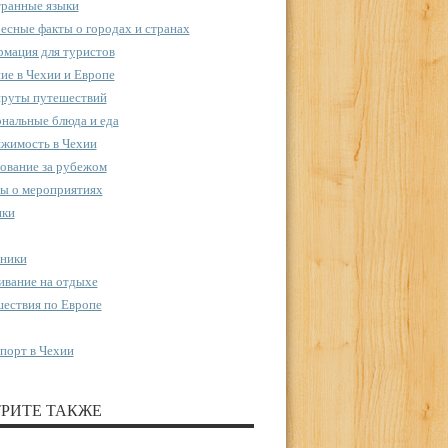
ранные языки
есные факты о городах и странах
мация для туристов
ие в Чехии и Европе
руты путешествий
нальные блюда и еда
жимость в Чехии
ование за рубежом
ы о мероприятиях
пки
ники
вание на отдыхе
ествия по Европе
порт в Чехии
РИТЕ ТАКЖЕ