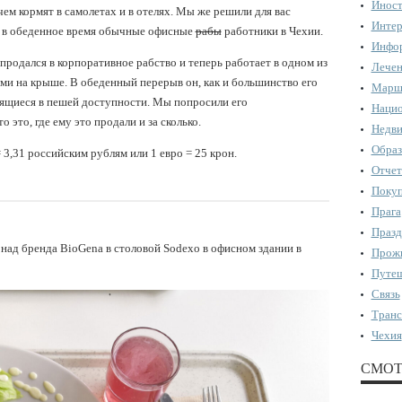
Иност
ем кормят в самолетах и в отелях. Мы же решили для вас
Интер
я в обеденное время обычные офисные
рабы
работники в Чехии.
Инфор
продался в корпоративное рабство и теперь работает в одном из
Лечен
ми на крыше. В обеденный перерыв он, как и большинство его
Марш
дящиеся в пешей доступности. Мы попросили его
Нацио
 это, где ему это продали и за сколько.
Недви
Образ
 3,31 российским рублям или 1 евро = 25 крон.
Отчет
Поку
Прага
Празд
над бренда BioGena в столовой Sodexo в офисном здании в
Прожи
Путеш
Связь
Транс
Чехия
СМОТ