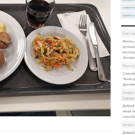
самосто
цены в 
Олег
н
Месяц н
путешес
восполь
Экспрес
Яша
на
Спасибо
Чехии д
другими
Андрей 
Париже
Добрый 
никак н
способо
Vardan
Добрый 