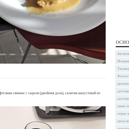
ОСНО
Австрия
Испани
Таиланд
Фотоот
архитек
достопр
фтельки свиные с сыром (двойная доза), салатик капустный из
достопр
замки ч
отдых л
прогулк
рождес