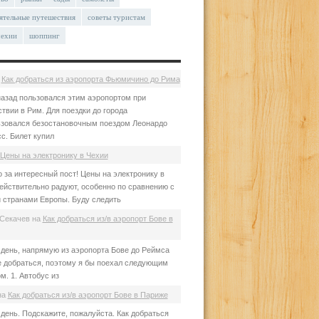
ятельные путешествия
советы туристам
чехии
шоппинг
а
Как добраться из аэропорта Фьюмичино до Рима
азад пользовался этим аэропортом при
твии в Рим. Для поездки до города
зовался безостановочным поездом Леонардо
с. Билет купил
Цены на электронику в Чехии
 за интересный пост! Цены на электронику в
ействительно радуют, особенно по сравнению с
 странами Европы. Буду следить
Секачев
на
Как добраться из/в аэропорт Бове в
день, напрямую из аэропорта Бове до Реймса
е добраться, поэтому я бы поехал следующим
м. 1. Автобус из
на
Как добраться из/в аэропорт Бове в Париже
день. Подскажите, пожалуйста. Как добраться