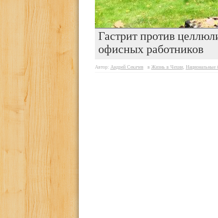
Гастрит против целлюл
офисных работников
Автор:
Андрей Секачев
в
Жизнь в Чехии
,
Национальные б