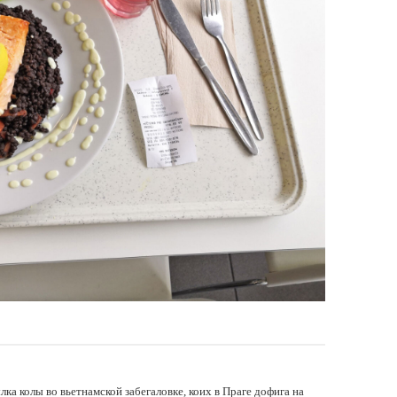
ка колы во вьетнамской забегаловке, коих в Праге дофига на