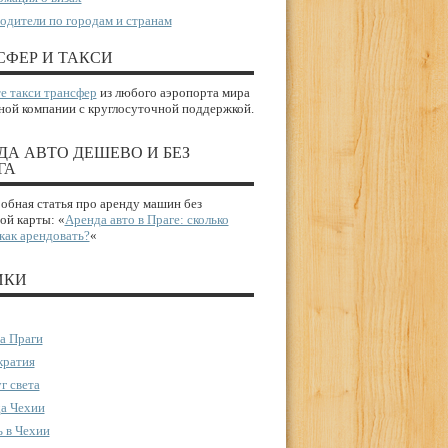
одители по городам и странам
СФЕР И ТАКСИ
е такси трансфер
из любого аэропорта мира
ной компании с круглосуточной поддержкой.
ДА АВТО ДЕШЕВО И БЕЗ
ГА
бная статья про аренду машин без
ой карты: «
Аренда авто в Праге: сколько
 как арендовать?
«
ИКИ
а Праги
ратия
г света
а Чехии
 в Чехии