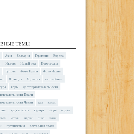
ВНЫЕ ТЕМЫ
Азия
Болгария
Германия
Европа
я
Италия
Новый год
Португалия
Турция
Фото Праги
Фото Чехии
чет
Франция
Хорватия
автомобили
тура
горы
достопримечательности
имечательности Праги
имечательности Чехии
еда
замки
ехии
куда поехать
курорт
море
отдых
етом
отели
парки
пиво
пляж
и
путешествия
рестораны праги
тво
рынки
сады
самолеты