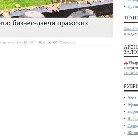
Путев
ТРАН
ита: бизнес-ланчи пражских
Закажит
в надеж
люда и еда
24.11.2021
0
4500 Просмотров
АРЕН
ЗАЛО
Подро
кредитн
стоит и
РУБР
Авиа
Афиш
Бюрок
Вокру
Город
Жизнь