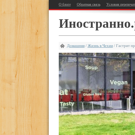
О блоге
Обратная связь
Условия перепеча
Иностранно.
Домашняя
/
Жизнь в Чехии
/
Гастрит пр