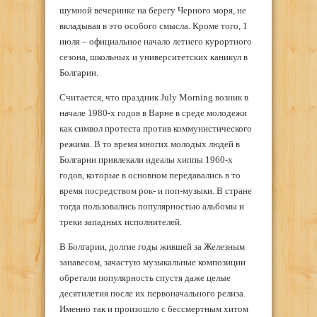
шумной вечеринке на берегу Черного моря, не
вкладывая в это особого смысла. Кроме того, 1
июля – официальное начало летнего курортного
сезона, школьных и университетских каникул в
Болгарии.
Считается, что праздник July Morning возник в
начале 1980-х годов в Варне в среде молодежи
как символ протеста против коммунистического
режима. В то время многих молодых людей в
Болгарии привлекали идеалы хиппы 1960-х
годов, которые в основном передавались в то
время посредством рок- и поп-музыки. В стране
тогда пользовались популярностью альбомы и
треки западных исполнителей.
В Болгарии, долгие годы жившей за Железным
занавесом, зачастую музыкальные композиции
обретали популярность спустя даже целые
десятилетия после их первоначального релиза.
Именно так и произошло с бессмертным хитом