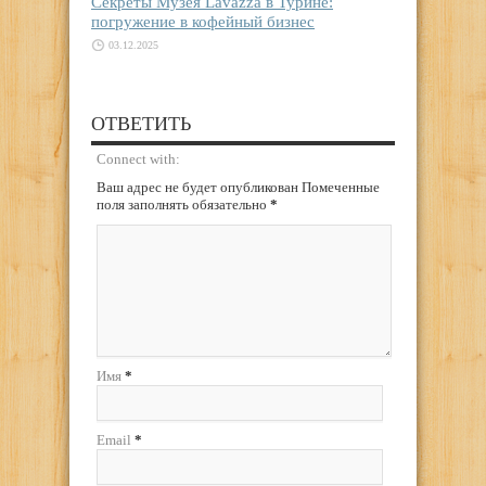
Секреты Музея Lavazza в Турине:
погружение в кофейный бизнес
03.12.2025
ОТВЕТИТЬ
Connect with:
Ваш адрес не будет опубликован Помеченные
поля заполнять обязательно
*
Имя
*
Email
*