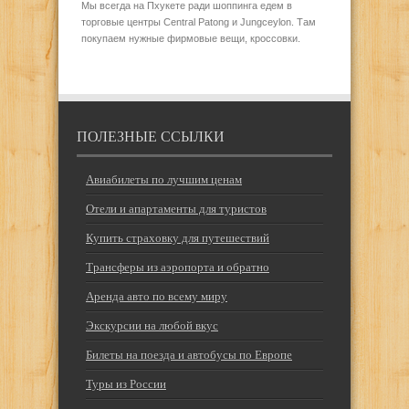
Мы всегда на Пхукете ради шоппинга едем в
торговые центры Central Patong и Jungceylon. Там
покупаем нужные фирмовые вещи, кроссовки.
ПОЛЕЗНЫЕ ССЫЛКИ
Авиабилеты по лучшим ценам
Отели и апартаменты для туристов
Купить страховку для путешествий
Трансферы из аэропорта и обратно
Аренда авто по всему миру
Экскурсии на любой вкус
Билеты на поезда и автобусы по Европе
Туры из России