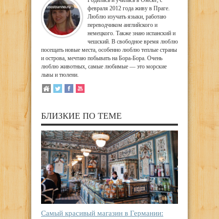
Родилась и училась в Омске, с
февраля 2012 года живу в Праге.
Люблю изучать языки, работаю
переводчиком английского и
немецкого. Также знаю испанский и
чешский. В свободное время люблю
посещать новые места, особенно люблю теплые страны
и острова, мечтаю побывать на Бора-Бора. Очень
люблю животных, самые любимые — это морские
львы и тюлени.
БЛИЗКИЕ ПО ТЕМЕ
Самый красивый магазин в Германии: