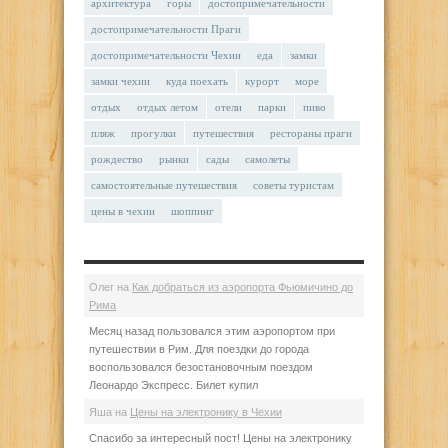
архитектура
горы
достопримечательности
достопримечательности Праги
достопримечательности Чехии
еда
замки
замки чехии
куда поехать
курорт
море
отдых
отдых летом
отели
парки
пиво
пляж
прогулки
путешествия
рестораны праги
рождество
рынки
сады
самолеты
самостоятельные путешествия
советы туристам
цены в чехии
шоппинг
Олег
на
Как добраться из аэропорта Фьюмичино до
Рима
Месяц назад пользовался этим аэропортом при
путешествии в Рим. Для поездки до города
воспользовался безостановочным поездом
Леонардо Экспресс. Билет купил
Яша
на
Цены на электронику в Чехии
Спасибо за интересный пост! Цены на электронику