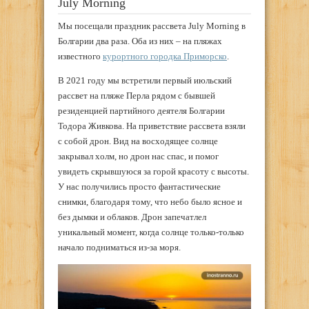
July Morning
Мы посещали праздник рассвета July Morning в
Болгарии два раза. Оба из них – на пляжах
известного
курортного городка Приморско
.
В 2021 году мы встретили первый июльский
рассвет на пляже Перла рядом с бывшей
резиденцией партийного деятеля Болгарии
Тодора Живкова. На приветствие рассвета взяли
с собой дрон. Вид на восходящее солнце
закрывал холм, но дрон нас спас, и помог
увидеть скрывшуюся за горой красоту с высоты.
У нас получились просто фантастические
снимки, благодаря тому, что небо было ясное и
без дымки и облаков. Дрон запечатлел
уникальный момент, когда солнце только-только
начало подниматься из-за моря.