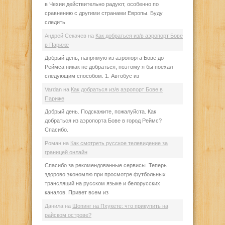
в Чехии действительно радуют, особенно по
сравнению с другими странами Европы. Буду
следить
Андрей Секачев
на
Как добраться из/в аэропорт Бове
в Париже
Добрый день, напрямую из аэропорта Бове до
Реймса никак не добраться, поэтому я бы поехал
следующим способом. 1. Автобус из
Vardan
на
Как добраться из/в аэропорт Бове в
Париже
Добрый день. Подскажите, пожалуйста. Как
добраться из аэропорта Бове в город Реймс?
Спасибо.
Роман
на
Как смотреть русское телевидение за
границей онлайн
Спасибо за рекомендованные сервисы. Теперь
здорово экономлю при просмотре футбольных
трансляций на русском языке и белорусских
каналов. Привет всем из
Данила
на
Шопинг на Пхукете: что прикупить на
райском острове?