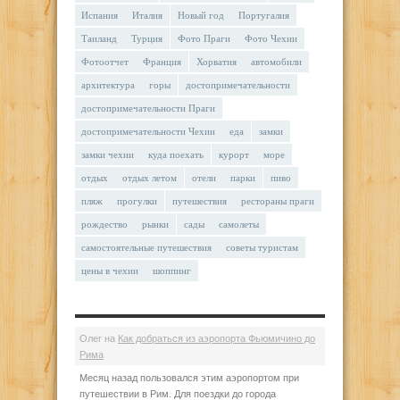
Испания
Италия
Новый год
Португалия
Таиланд
Турция
Фото Праги
Фото Чехии
Фотоотчет
Франция
Хорватия
автомобили
архитектура
горы
достопримечательности
достопримечательности Праги
достопримечательности Чехии
еда
замки
замки чехии
куда поехать
курорт
море
отдых
отдых летом
отели
парки
пиво
пляж
прогулки
путешествия
рестораны праги
рождество
рынки
сады
самолеты
самостоятельные путешествия
советы туристам
цены в чехии
шоппинг
Олег
на
Как добраться из аэропорта Фьюмичино до
Рима
Месяц назад пользовался этим аэропортом при
путешествии в Рим. Для поездки до города