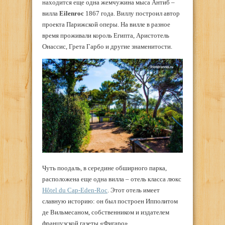
находится еще одна жемчужина мыса Антиб –
вилла
Eilenroc
1867 года. Виллу построил автор
проекта Парижской оперы. На вилле в разное
время проживали король Египта, Аристотель
Онассис, Грета Гарбо и другие знаменитости.
Чуть поодаль, в середине обширного парка,
расположена еще одна вилла – отель класса люкс
Hôtel du Cap-Eden-Roc
. Этот отель имеет
славную историю: он был построен Ипполитом
де Вильмесаном, собственником и издателем
французской газеты «Фигаро».