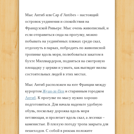
Мыс Антиб или Cap d’Antibes – настоящий
островок уединения и спокойствия на
Французской Ривьере. Мыс очень живописный, и
если отправиться сюда на прогулку, можно
побывать на уединённых пляжах среди скал,
отдохнуть в парках, побродить по живописной
тропинке вдоль моря, полюбоваться закатом в
бухте Миллиардеров, подняться на смотровую
площадку у церкви и узнать, как выглядят виллы
состоятельных людей в этих местах.
Мыс Антиб расположен на юге Франции между
курортом
Жуан-ле-Пен
и старинным городком
Антиб
. К прогулке по мысу нужно хорошо
подготовиться. Для начала наденьте удобную
обувь, поскольку дорожка вдоль моря
петляющая, и пролегает вдоль скал, а лесенки –
каменистые. В плохую погоду тропа закрыта для
пешеходов. С собой в рюкзак положите