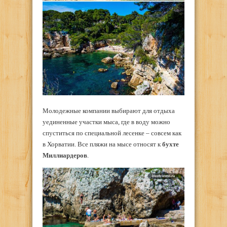
Молодежные компании выбирают для отдыха
уединенные участки мыса, где в воду можно
спуститься по специальной лесенке – совсем как
в Хорватии. Все пляжи на мысе относят к
бухте
Миллиардеров
.