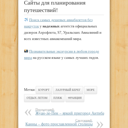
Сайты для планирования
путешествий!
Поиск самых дешевых авиабилетов без
накруток
у
надежных
агентств официальных
дилеров Аэрофлота, S7, Уральских Авиалиний и
всех известных авиакомпаний мира.
Познавательные экскурсии в любом городе
мира
на русском языке у самых лучших гидов.
Метки:
КУРОРТ
ЛАЗУРНЫЙ БЕРЕГ
МОРЕ
ОТДЫХ ЛЕТОМ
ПЛЯЖ
ФРАНЦИЯ
Предыдущий:
Жуан-ле-Пен – яркий пригород Антиба
Следующий:
Канны – фото прославленной столицы