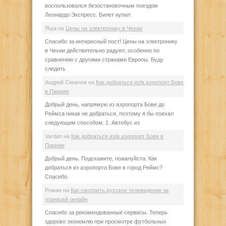
воспользовался безостановочным поездом
Леонардо Экспресс. Билет купил
Яша
на
Цены на электронику в Чехии
Спасибо за интересный пост! Цены на электронику
в Чехии действительно радуют, особенно по
сравнению с другими странами Европы. Буду
следить
Андрей Секачев
на
Как добраться из/в аэропорт Бове
в Париже
Добрый день, напрямую из аэропорта Бове до
Реймса никак не добраться, поэтому я бы поехал
следующим способом. 1. Автобус из
Vardan
на
Как добраться из/в аэропорт Бове в
Париже
Добрый день. Подскажите, пожалуйста. Как
добраться из аэропорта Бове в город Реймс?
Спасибо.
Роман
на
Как смотреть русское телевидение за
границей онлайн
Спасибо за рекомендованные сервисы. Теперь
здорово экономлю при просмотре футбольных