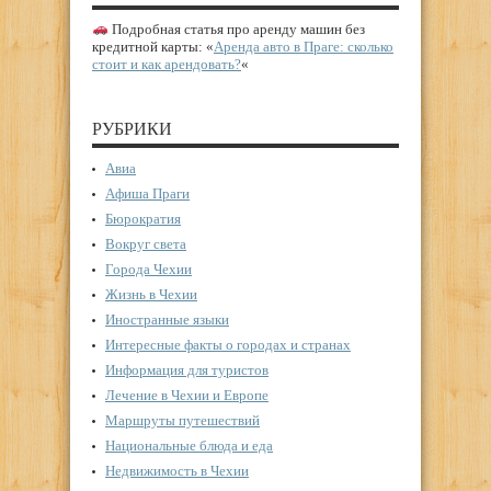
Подробная статья про аренду машин без
кредитной карты: «
Аренда авто в Праге: сколько
стоит и как арендовать?
«
РУБРИКИ
Авиа
Афиша Праги
Бюрократия
Вокруг света
Города Чехии
Жизнь в Чехии
Иностранные языки
Интересные факты о городах и странах
Информация для туристов
Лечение в Чехии и Европе
Маршруты путешествий
Национальные блюда и еда
Недвижимость в Чехии