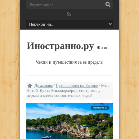
Иностранно.ру
Жизнь в
Чехии и путешествия за ее пределы
Домашняя
/
Путешествия по Европе
/
Мыс
Антиб: бухта Миллиардеров, смотровая у
церкви и виллы состоятельных людей