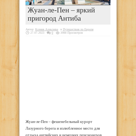
Жуан-ле-Пен – яркий
пригород Антиба
Автор:
Ксения Алексеева
в
Путешествия по Европе
27.07.2023
0
3988 Просмотров
Жуан-ле-Пен – фешенебельный курорт
Лазурного берега и излюбленное место для
отдыха английских и немецких пенсионеров.