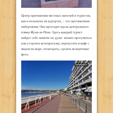
Центр притяжения местных жителей и туристов,
как и положено на курортах, – это протяженная
набережная. Она проходит вдоль центрального
пляжа Жуан-ле-Пена. Здесь каждый турист
найдет себе занятие по душе: можно прогуляться
или устроить велопрогулку, перекусить в кафе с
видом на море, позагорать, сделать колоритные
фото.