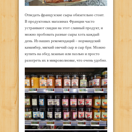
Отведать французские сыры обязательно стоит.
В продуктовых магазинах Франции часто
устраивают скидки на этот славный продукт, и
можно пробовать разные сыры хоть каждый
день. Из наших рекомендаций – нормандский
камамбер, мягкий овечий сыр и сыр бри. Можно
купить на обед лазанью или паэлью и просто
разогреть их в микроволновке, что очень удобно.