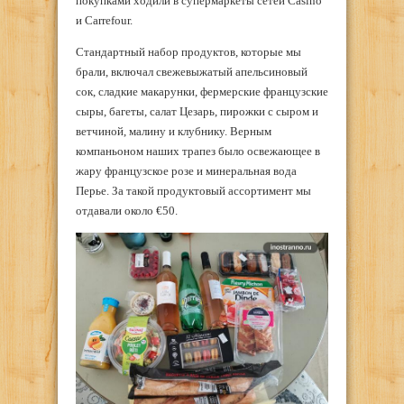
покупками ходили в супермаркеты сетей Casino
и Carrefour.
Стандартный набор продуктов, которые мы
брали, включал свежевыжатый апельсиновый
сок, сладкие макарунки, фермерские французские
сыры, багеты, салат Цезарь, пирожки с сыром и
ветчиной, малину и клубнику. Верным
компаньоном наших трапез было освежающее в
жару французское розе и минеральная вода
Перье. За такой продуктовый ассортимент мы
отдавали около €50.