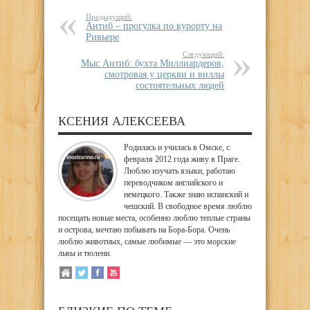
Предыдущий:
Антиб – прогулка по курорту на
Ривьере
Следующий:
Мыс Антиб: бухта Миллиардеров,
смотровая у церкви и виллы
состоятельных людей
КСЕНИЯ АЛЕКСЕЕВА
Родилась и училась в Омске, с
февраля 2012 года живу в Праге.
Люблю изучать языки, работаю
переводчиком английского и
немецкого. Также знаю испанский и
чешский. В свободное время люблю
посещать новые места, особенно люблю теплые страны
и острова, мечтаю побывать на Бора-Бора. Очень
люблю животных, самые любимые — это морские
львы и тюлени.