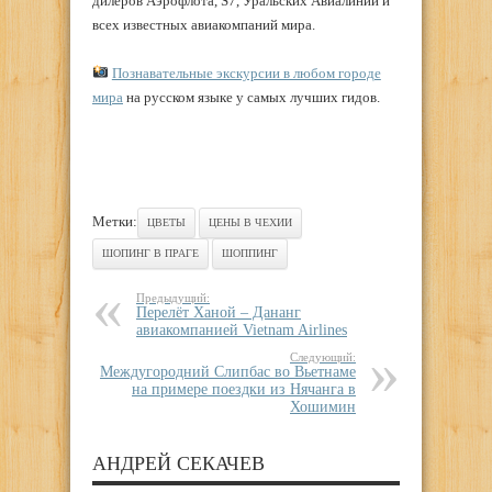
дилеров Аэрофлота, S7, Уральских Авиалиний и
всех известных авиакомпаний мира.
Познавательные экскурсии в любом городе
мира
на русском языке у самых лучших гидов.
Метки:
ЦВЕТЫ
ЦЕНЫ В ЧЕХИИ
ШОПИНГ В ПРАГЕ
ШОППИНГ
Предыдущий:
Перелёт Ханой – Дананг
авиакомпанией Vietnam Airlines
Следующий:
Междугородний Слипбас во Вьетнаме
на примере поездки из Нячанга в
Хошимин
АНДРЕЙ СЕКАЧЕВ