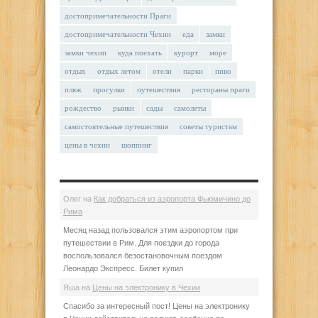
достопримечательности Праги
достопримечательности Чехии
еда
замки
замки чехии
куда поехать
курорт
море
отдых
отдых летом
отели
парки
пиво
пляж
прогулки
путешествия
рестораны праги
рождество
рынки
сады
самолеты
самостоятельные путешествия
советы туристам
цены в чехии
шоппинг
Олег
на
Как добраться из аэропорта Фьюмичино до
Рима
Месяц назад пользовался этим аэропортом при
путешествии в Рим. Для поездки до города
воспользовался безостановочным поездом
Леонардо Экспресс. Билет купил
Яша
на
Цены на электронику в Чехии
Спасибо за интересный пост! Цены на электронику