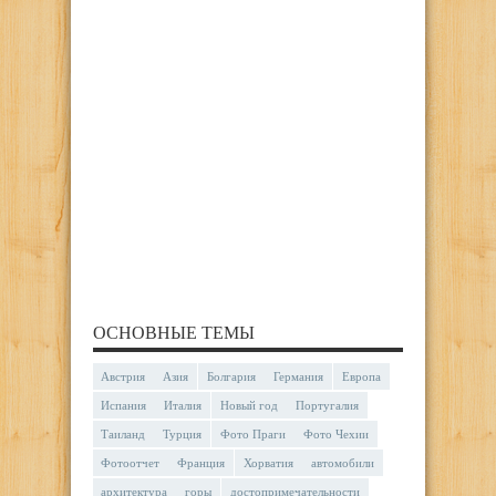
ОСНОВНЫЕ ТЕМЫ
Австрия
Азия
Болгария
Германия
Европа
Испания
Италия
Новый год
Португалия
Таиланд
Турция
Фото Праги
Фото Чехии
Фотоотчет
Франция
Хорватия
автомобили
архитектура
горы
достопримечательности