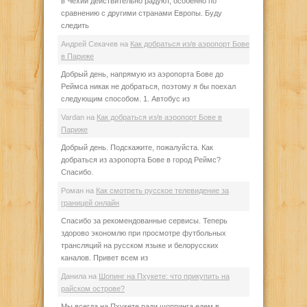
в Чехии действительно радуют, особенно по
сравнению с другими странами Европы. Буду
следить
Андрей Секачев
на
Как добраться из/в аэропорт Бове
в Париже
Добрый день, напрямую из аэропорта Бове до
Реймса никак не добраться, поэтому я бы поехал
следующим способом. 1. Автобус из
Vardan
на
Как добраться из/в аэропорт Бове в
Париже
Добрый день. Подскажите, пожалуйста. Как
добраться из аэропорта Бове в город Реймс?
Спасибо.
Роман
на
Как смотреть русское телевидение за
границей онлайн
Спасибо за рекомендованные сервисы. Теперь
здорово экономлю при просмотре футбольных
трансляций на русском языке и белорусских
каналов. Привет всем из
Данила
на
Шопинг на Пхукете: что прикупить на
райском острове?
Мы всегда на Пхукете ради шоппинга едем в