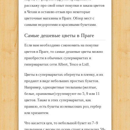
расскажу про свой опыт покупки и заказа цветов
в Чехии и оставлю отзыв про некоторые
цветочные магазины в Праге. Обзор мест с
самыми недорогими и красивыми букетами.
Самые дешевые цветы в Праге
Если вам необходимо сэкономить на покупке
цветов в Праге, то самые дешевые цветы можно
приобрести в обычных супермаркетах и
гипермаркетах сети Albert, Tesco и Lidl.
Цветы в супермаркетах обернуты в пленку, и их
продают в виде небольших простых букетов.
Например, одноцветные тюльпаны (желтые,
белые, оранжевые) группируют по 5, 9 или 11
цветов. Также в этих супермаркетах, как
правило, есть букеты из невысоких роз, гербер
или хризантем.
Что касается цен, то небольшой букет из 7–9
тюльпанов с весны по осень стоит в пределах 59-