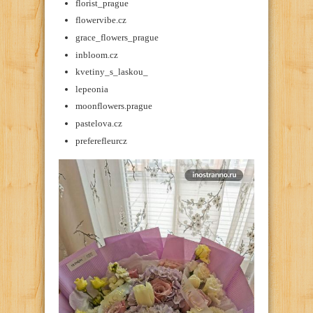
florist_prague
flowervibe.cz
grace_flowers_prague
inbloom.cz
kvetiny_s_laskou_
lepeonia
moonflowers.prague
pastelova.cz
preferefleurcz