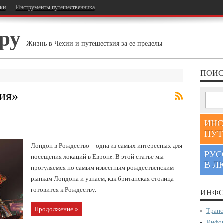
тки
Инструменты путешественника
ру
Жизнь в Чехии и путешествия за ее пределы
ПОИС
ия
»
ИНС
ПУТ
Лондон в Рождество – одна из самых интересных для
РУС
посещения локаций в Европе. В этой статье мы
В Л
прогуляемся по самым известным рождественским
рынкам Лондона и узнаем, как британская столица
готовится к Рождеству.
ИНФО
Продолжение »
Транс
Инфор