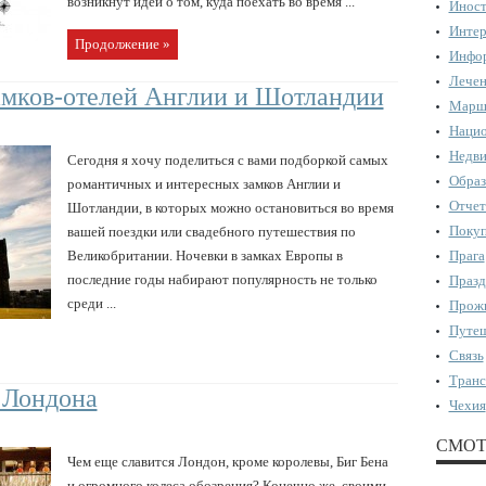
возникнут идеи о том, куда поехать во время ...
Иност
Интер
Продолжение »
Инфор
Лечен
амков-отелей Англии и Шотландии
Марш
Нацио
Недви
Сегодня я хочу поделиться с вами подборкой самых
Образ
романтичных и интересных замков Англии и
Отчет
Шотландии, в которых можно остановиться во время
Поку
вашей поездки или свадебного путешествия по
Великобритании. Ночевки в замках Европы в
Прага
последние годы набирают популярность не только
Празд
среди ...
Прожи
Путеш
Связь
Транс
 Лондона
Чехия
СМОТ
Чем еще славится Лондон, кроме королевы, Биг Бена
и огромного колеса обозрения? Конечно же, своими