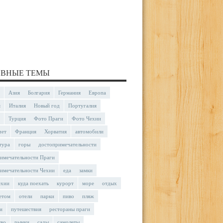
ВНЫЕ ТЕМЫ
Азия
Болгария
Германия
Европа
я
Италия
Новый год
Португалия
Турция
Фото Праги
Фото Чехии
чет
Франция
Хорватия
автомобили
тура
горы
достопримечательности
имечательности Праги
имечательности Чехии
еда
замки
ехии
куда поехать
курорт
море
отдых
етом
отели
парки
пиво
пляж
и
путешествия
рестораны праги
тво
рынки
сады
самолеты