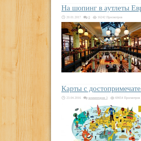
На шопинг в аутлеты Е
20.01.2017
0
16242 Просмотров
Карты с достопримечате
23.04.2016
комментария 3
69054 Просмотров