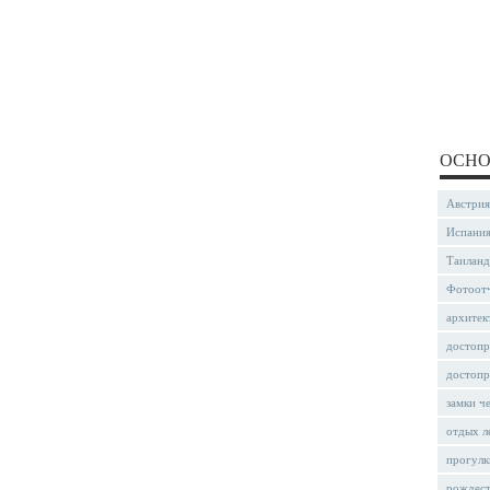
ОСНО
Австрия
Испани
Таиланд
Фотоот
архитек
достопр
достопр
замки ч
отдых л
прогулк
рождес