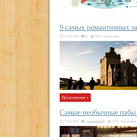
9 самых романтичных з
10.09.2015
0
19211 Просмотров
Продолжение »
Самые необычные пабы
18.04.2014
1 комментарий
32375 Просмотров