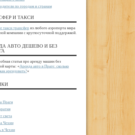
одители по городам и странам
СФЕР И ТАКСИ
е такси трансфер
из любого аэропорта мира
ной компании с круглосуточной поддержкой.
ДА АВТО ДЕШЕВО И БЕЗ
ГА
бная статья про аренду машин без
ой карты: «
Аренда авто в Праге: сколько
 как арендовать?
«
ИКИ
а Праги
ратия
г света
а Чехии
 в Чехии