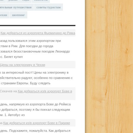
ятельные путешествия
советы туристам
чехии
шоппинг
а
Как добраться из аэропорта Фьюмичино до Рима
азад пользовался этим аэропортом при
твии в Рим. Для поездки до города
зовался безостановочным поездом Леонардо
с. Билет купил
Цены на электронику в Чехии
 за интересный пост! Цены на электронику в
ействительно радуют, особенно по сравнению с
 странами Европы. Буду следить
Секачев
на
Как добраться из/в аэропорт Бове в
день, напрямую из аэропорта Бове до Реймса
е добраться, поэтому я бы поехал следующим
м. 1. Автобус из
на
Как добраться из/в аэропорт Бове в Париже
день. Подскажите, пожалуйста. Как добраться