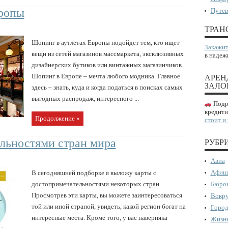
вропы
Путев
ТРАН
Шопинг в аутлетах Европы подойдет тем, кто ищет
Закажит
вещи из сетей магазинов массмаркета, эксклюзивных
в надеж
дизайнерских бутиков или винтажных магазинчиков.
Шопинг в Европе – мечта любого модника. Главное
АРЕН
ЗАЛО
здесь – знать, куда и когда податься в поисках самых
выгодных распродаж, интересного ...
Подро
кредитн
Продолжение »
стоит и
льностями стран мира
РУБР
Авиа
Афиш
В сегодняшней подборке я выложу карты с
достопримечательностями некоторых стран.
Бюрок
Просмотрев эти карты, вы можете заинтересоваться
Вокру
той или иной страной, увидеть, какой регион богат на
Город
интересные места. Кроме того, у вас наверняка
Жизнь