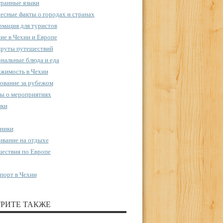
ранные языки
есные факты о городах и странах
мация для туристов
ие в Чехии и Европе
руты путешествий
нальные блюда и еда
жимость в Чехии
ование за рубежом
ы о мероприятиях
пки
ники
вание на отдыхе
ествия по Европе
порт в Чехии
РИТЕ ТАКЖЕ