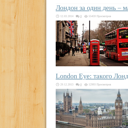
Лондон за один день – 
12.03.2014
0
55459 Просмотров
London Eye: такого Лон
29.12.2013
0
12993 Просмотров