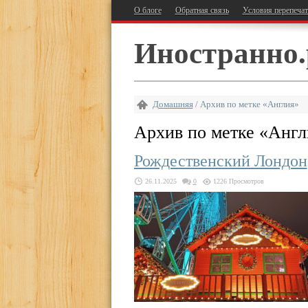
О блоге
Обратная связь
Условия перепеча
Иностранно.
Домашняя
/
Архив по метке «Англия»
Архив по метке «
Англ
Рождественский Лондон
26.11.2025
0
1226 Просмотров