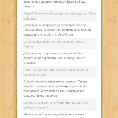
сравнению с другими странами Европы. Буду
следить
Андрей Секачев
на
Как добраться из/в аэропорт Бове
в Париже
Добрый день, напрямую из аэропорта Бове до
Реймса никак не добраться, поэтому я бы поехал
следующим способом. 1. Автобус из
Vardan
на
Как добраться из/в аэропорт Бове в
Париже
Добрый день. Подскажите, пожалуйста. Как
добраться из аэропорта Бове в город Реймс?
Спасибо.
Роман
на
Как смотреть русское телевидение за
границей онлайн
Спасибо за рекомендованные сервисы. Теперь
здорово экономлю при просмотре футбольных
трансляций на русском языке и белорусских
каналов. Привет всем из
Данила
на
Шопинг на Пхукете: что прикупить на
райском острове?
Мы всегда на Пхукете ради шоппинга едем в