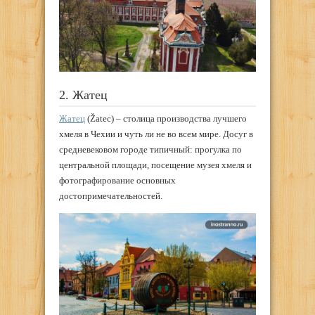
2. Жатец
Жатец
(Žatec) – столица производства лучшего
хмеля в Чехии и чуть ли не во всем мире. Досуг в
средневековом городе типичный: прогулка по
центральной площади, посещение музея хмеля и
фотографирование основных
достопримечательностей.