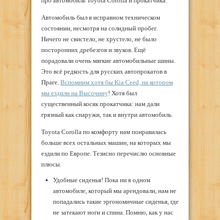
про автомобиль Toyota Corolla и прокатчика.
Автомобиль был в исправном техническом
состоянии, несмотря на солидный пробег.
Ничего не свистело, не хрустело, не было
посторонних дребезгов и звуков. Ещё
порадовали очень мягкие автомобильные шины.
Это всё редкость для русских автопрокатов в
Праге.
Вспомним хотя бы Kia Ceed, на котором
мы ездили на Высочину
! Хотя был
существенный косяк прокатчика: нам дали
грязный как снаружи, так и внутри автомобиль.
Toyota Corolla по комфорту нам понравилась
больше всех остальных машин, на которых мы
ездили по Европе. Тезисно перечислю основные
плюсы.
Удобные сиденья! Пока ни в одном
автомобиле, который мы арендовали, нам не
попадались такие эргономичные сиденья, где
не затекают ноги и спина. Помню, как у нас