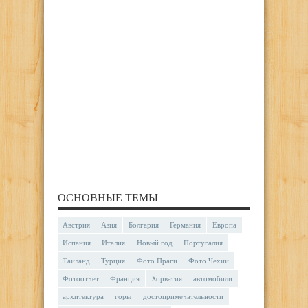
ОСНОВНЫЕ ТЕМЫ
Австрия
Азия
Болгария
Германия
Европа
Испания
Италия
Новый год
Португалия
Таиланд
Турция
Фото Праги
Фото Чехии
Фотоотчет
Франция
Хорватия
автомобили
архитектура
горы
достопримечательности