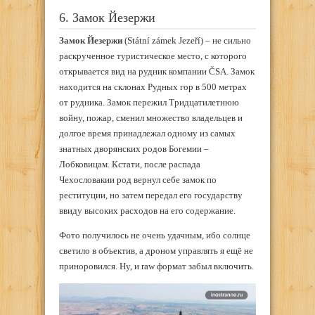
6. Замок Йезержи
Замок Йезержи
(Státní zámek Jezeří) – не сильно
раскрученное туристическое место, с которого
открывается вид на рудник компании ČSA. Замок
находится на склонах Рудных гор в 500 метрах
от рудника. Замок пережил Тридцатилетнюю
войну, пожар, сменил множество владельцев и
долгое время принадлежал одному из самых
знатных дворянских родов Богемии –
Лобковицам. Кстати, после распада
Чехословакии род вернул себе замок по
реституции, но затем передал его государству
ввиду высоких расходов на его содержание.
Фото получилось не очень удачным, ибо солнце
светило в объектив, а дроном управлять я ещё не
приноровился. Ну, и raw формат забыл включить.