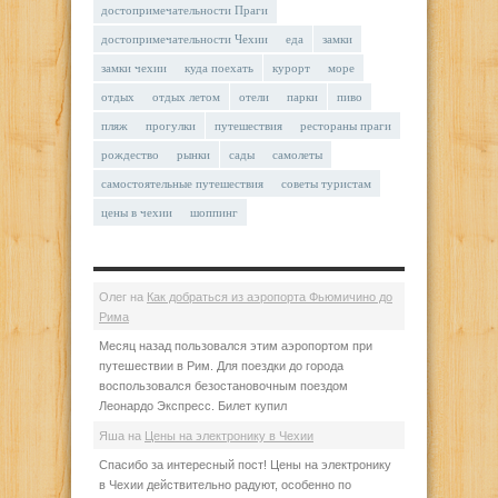
достопримечательности Праги
достопримечательности Чехии
еда
замки
замки чехии
куда поехать
курорт
море
отдых
отдых летом
отели
парки
пиво
пляж
прогулки
путешествия
рестораны праги
рождество
рынки
сады
самолеты
самостоятельные путешествия
советы туристам
цены в чехии
шоппинг
Олег
на
Как добраться из аэропорта Фьюмичино до
Рима
Месяц назад пользовался этим аэропортом при
путешествии в Рим. Для поездки до города
воспользовался безостановочным поездом
Леонардо Экспресс. Билет купил
Яша
на
Цены на электронику в Чехии
Спасибо за интересный пост! Цены на электронику
в Чехии действительно радуют, особенно по