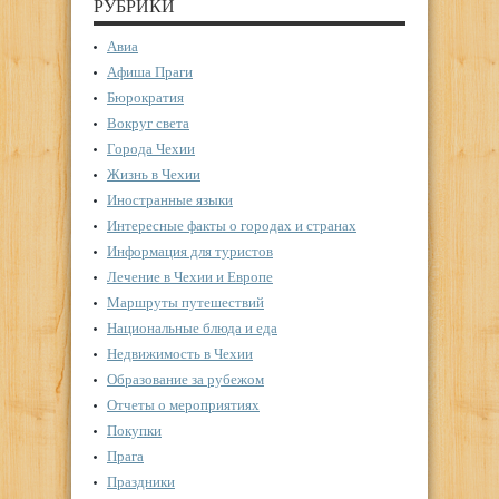
РУБРИКИ
Авиа
Афиша Праги
Бюрократия
Вокруг света
Города Чехии
Жизнь в Чехии
Иностранные языки
Интересные факты о городах и странах
Информация для туристов
Лечение в Чехии и Европе
Маршруты путешествий
Национальные блюда и еда
Недвижимость в Чехии
Образование за рубежом
Отчеты о мероприятиях
Покупки
Прага
Праздники