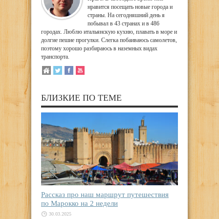
нравится посещать новые города и
страны. На сегодняшний день я
побывал в 43 странах и в 486
городах. Люблю итальянскую кухню, плавать в море и
долгие пешие прогулки. Слегка побаиваюсь самолетов,
поэтому хорошо разбираюсь в наземных видах
транспорта.
БЛИЗКИЕ ПО ТЕМЕ
Рассказ про наш маршрут путешествия
по Марокко на 2 недели
30.03.2025