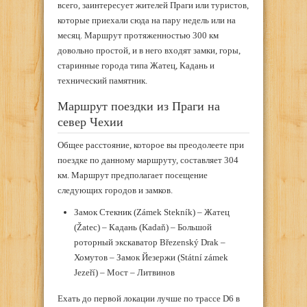
всего, заинтересует жителей Праги или туристов,
которые приехали сюда на пару недель или на
месяц. Маршрут протяженностью 300 км
довольно простой, и в него входят замки, горы,
старинные города типа Жатец, Кадань и
технический памятник.
Маршрут поездки из Праги на
север Чехии
Общее расстояние, которое вы преодолеете при
поездке по данному маршруту, составляет 304
км. Маршрут предполагает посещение
следующих городов и замков.
Замок Стекник (Zámek Stekník) – Жатец
(Žatec) – Кадань (Kadaň) – Большой
роторный экскаватор Březenský Drak –
Хомутов – Замок Йезержи (Státní zámek
Jezeří) – Мост – Литвинов
Ехать до первой локации лучше по трассе D6 в