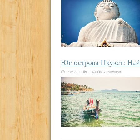
Юг острова Пхукет: Най
17.02.2014
0
14813 Просмотров