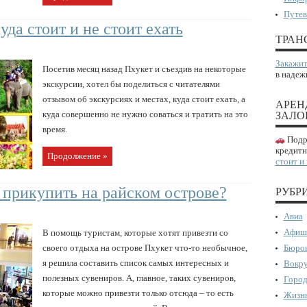
Путев
уда стоит и не стоит ехать
ТРАН
Закажит
Посетив месяц назад Пхукет и съездив на некоторые
в надеж
экскурсии, хотел бы поделиться с читателями
отзывом об экскурсиях и местах, куда стоит ехать, а
АРЕН
куда совершенно не нужно соваться и тратить на это
ЗАЛО
время.
Подро
кредитн
Продолжение »
стоит и
 прикупить на райском острове?
РУБР
Авиа
Афиш
В помощь туристам, которые хотят привезти со
своего отдыха на острове Пхукет что-то необычное,
Бюрок
я решила составить список самых интересных и
Вокру
полезных сувениров. А, главное, таких сувениров,
Город
которые можно привезти только отсюда – то есть
Жизнь