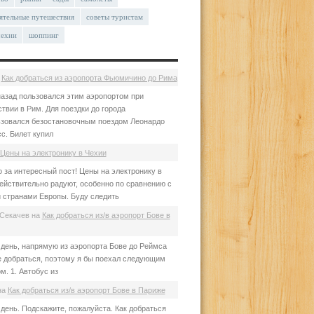
ятельные путешествия
советы туристам
чехии
шоппинг
а
Как добраться из аэропорта Фьюмичино до Рима
азад пользовался этим аэропортом при
твии в Рим. Для поездки до города
зовался безостановочным поездом Леонардо
с. Билет купил
Цены на электронику в Чехии
 за интересный пост! Цены на электронику в
ействительно радуют, особенно по сравнению с
 странами Европы. Буду следить
Секачев
на
Как добраться из/в аэропорт Бове в
день, напрямую из аэропорта Бове до Реймса
е добраться, поэтому я бы поехал следующим
м. 1. Автобус из
на
Как добраться из/в аэропорт Бове в Париже
день. Подскажите, пожалуйста. Как добраться