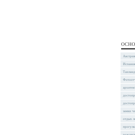
ОСНО
Австрия
Испани
Таиланд
Фотоот
архитек
достопр
достопр
замки ч
отдых л
прогулк
рождес