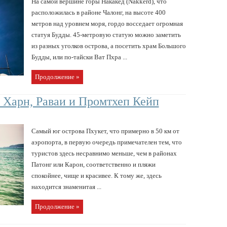
На самой вершине горы Накакед (Nakkerd), что
расположилась в районе Чалонг, на высоте 400
метров над уровнем моря, гордо восседает огромная
статуя Будды. 45-метровую статую можно заметить
из разных уголков острова, а посетить храм Большого
Будды, или по-тайски Ват Пхра ...
Продолжение »
 Харн, Раваи и Промтхеп Кейп
Самый юг острова Пхукет, что примерно в 50 км от
аэропорта, в первую очередь примечателен тем, что
туристов здесь несравнимо меньше, чем в районах
Патонг или Карон, соответственно и пляжи
спокойнее, чище и красивее. К тому же, здесь
находится знаменитая ...
Продолжение »