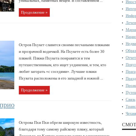
уникальных, памятных вещей. В составленном ...
Иност
Интер
Продолжение »
Инфор
Лечен
Марш
Нацио
Недви
Остров Пхукет славится своими песчаными пляжами
Образ
и прозрачной водичкой. На Пхукете есть более 30
Отчет
пляжей. Пляжи Пхукета понравятся и тем
Поку
путешественникам, кто ищет уединения, и тем, кто
любит загорать «с соседями». Лучшие пляжи
Прага
Пхукета расположены в его западной и южной ...
Празд
Прожи
Продолжение »
Путеш
Связь
априо
Транс
Чехия
Острова Пхи Пхи обрели широкую известность,
СМОТ
благодаря тому самому райскому пляжу, который
Леонардо ди Каприо нашел по карте в одноименном