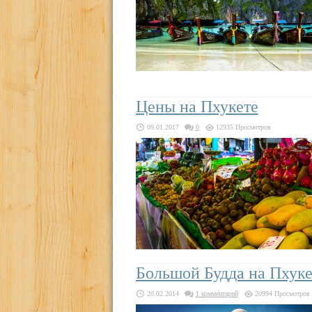
Цены на Пхукете
09.01.2017
0
12935 Просмотров
Большой Будда на Пхуке
20.02.2014
1 комментарий
20994 Просмотров