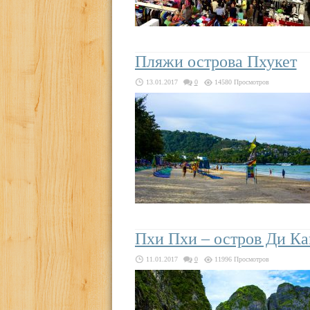
Пляжи острова Пхукет
13.01.2017
0
14580 Просмотров
Пхи Пхи – остров Ди К
11.01.2017
0
11996 Просмотров