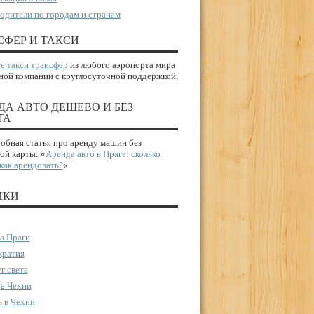
одители по городам и странам
СФЕР И ТАКСИ
е такси трансфер
из любого аэропорта мира
ной компании с круглосуточной поддержкой.
ДА АВТО ДЕШЕВО И БЕЗ
ГА
бная статья про аренду машин без
ой карты: «
Аренда авто в Праге: сколько
 как арендовать?
«
ИКИ
а Праги
ратия
г света
а Чехии
 в Чехии