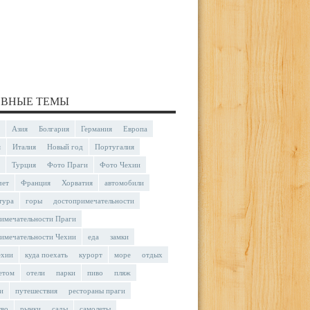
ВНЫЕ ТЕМЫ
Азия
Болгария
Германия
Европа
я
Италия
Новый год
Португалия
Турция
Фото Праги
Фото Чехии
чет
Франция
Хорватия
автомобили
тура
горы
достопримечательности
имечательности Праги
имечательности Чехии
еда
замки
ехии
куда поехать
курорт
море
отдых
етом
отели
парки
пиво
пляж
и
путешествия
рестораны праги
тво
рынки
сады
самолеты