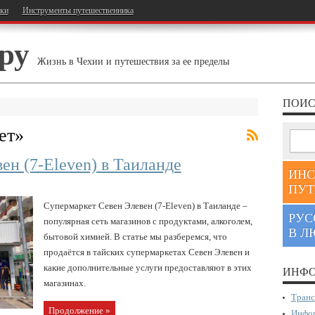
тки
Инструменты путешественника
ру
Жизнь в Чехии и путешествия за ее пределы
ПОИС
ет
»
ен (7-Eleven) в Таиланде
ИНС
ПУТ
Супермаркет Севен Элевен (7-Eleven) в Таиланде –
РУС
популярная сеть магазинов с продуктами, алкоголем,
В Л
бытовой химией. В статье мы разберемся, что
продаётся в тайских супермаркетах Севен Элевен и
какие дополнительные услуги предоставляют в этих
ИНФО
магазинах.
Транс
Продолжение »
Инфор