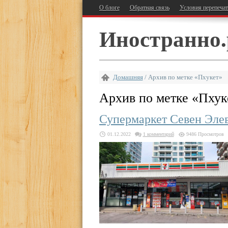
О блоге
Обратная связь
Условия перепеча
Иностранно.
Домашняя
/
Архив по метке «Пхукет»
Архив по метке «
Пхук
Супермаркет Севен Элев
01.12.2022
1 комментарий
9486 Просмотров