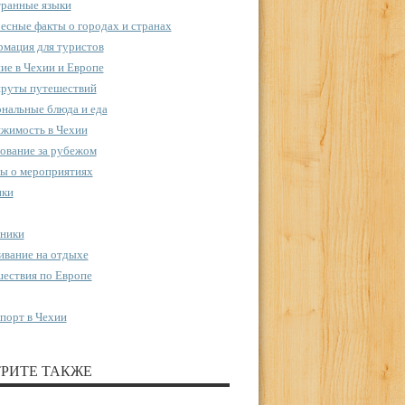
ранные языки
есные факты о городах и странах
мация для туристов
ие в Чехии и Европе
руты путешествий
нальные блюда и еда
жимость в Чехии
ование за рубежом
ы о мероприятиях
пки
ники
вание на отдыхе
ествия по Европе
порт в Чехии
РИТЕ ТАКЖЕ