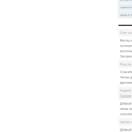
самосто
цены в 
Олег
н
Месяц н
путешес
восполь
Экспрес
Яша
на
Спасибо
Чехии д
другими
Андрей 
Париже
Добрый 
никак н
способо
Vardan
Добрый 